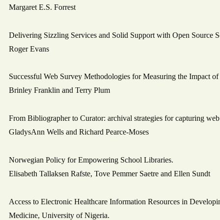
Margaret E.S. Forrest
Delivering Sizzling Services and Solid Support with Open Source S
Roger Evans
Successful Web Survey Methodologies for Measuring the Impact of 
Brinley Franklin and Terry Plum
From Bibliographer to Curator: archival strategies for capturing web
GladysAnn Wells and Richard Pearce-Moses
Norwegian Policy for Empowering School Libraries.
Elisabeth Tallaksen Rafste, Tove Pemmer Saetre and Ellen Sundt
Access to Electronic Healthcare Information Resources in Developin
Medicine, University of Nigeria.