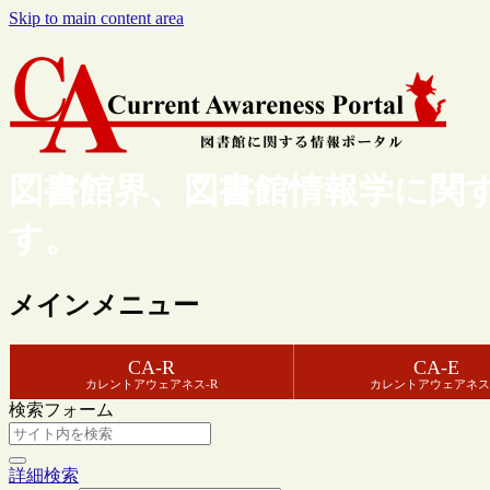
Skip to main content area
図書館界、図書館情報学に関
す。
メインメニュー
CA-R
CA-E
カレントアウェアネス-R
カレントアウェアネス
検索フォーム
詳細検索