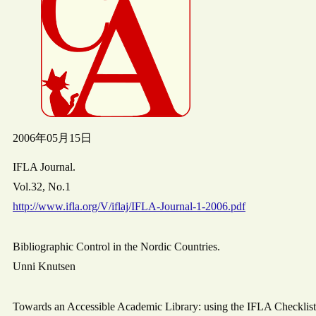
2006年05月15日
IFLA Journal.
Vol.32, No.1
http://www.ifla.org/V/iflaj/IFLA-Journal-1-2006.pdf
Bibliographic Control in the Nordic Countries.
Unni Knutsen
Towards an Accessible Academic Library: using the IFLA Checklist