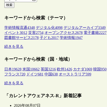
検索
キーワードから検索（テーマ）
学術情報流通
4348
デジタル化
4098
デジタルアーカイブ
3349
イベント
3012
災害
2754
オープンアクセス
2678
電子書籍
2227
図書館サービス
2178
子ども
2017
学術情報
1947
続きを見る
キーワードから検索（国・地域）
日本
19628
米国
10662
英国
3216
欧州
1426
カナダ
1069
韓国
950
フランス
720
ドイツ
681
中国
638
オーストラリア
599
続きを見る
「カレントアウェアネス-R」新着記事
2026年08月07日