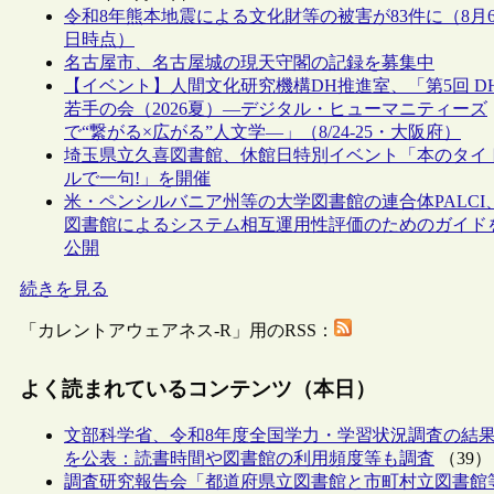
令和8年熊本地震による文化財等の被害が83件に（8月
日時点）
名古屋市、名古屋城の現天守閣の記録を募集中
【イベント】人間文化研究機構DH推進室、「第5回 D
若手の会（2026夏）―デジタル・ヒューマニティーズ
で“繋がる×広がる”人文学―」（8/24-25・大阪府）
埼玉県立久喜図書館、休館日特別イベント「本のタイ
ルで一句!」を開催
米・ペンシルバニア州等の大学図書館の連合体PALCI
図書館によるシステム相互運用性評価のためのガイド
公開
続きを見る
「カレントアウェアネス-R」用のRSS：
よく読まれているコンテンツ（本日）
文部科学省、令和8年度全国学力・学習状況調査の結
を公表：読書時間や図書館の利用頻度等も調査
（39）
調査研究報告会「都道府県立図書館と市町村立図書館