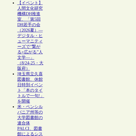
【イベント】
人間文化研究
機構DH推進
室、「第5回
DH若手の会
（2026夏）―
デジタル・ヒ
ューマニティ
ーズで“繋が
る×広がる”人
文学―」
（8/24-25・大
阪府）
埼玉県立久喜
図書館、休館
日特別イベン
ト「本のタイ
トルで一句!」
を開催
米・ペンシル
バニア州等の
大学図書館の
連合体
PALCI、図書
館によるシス