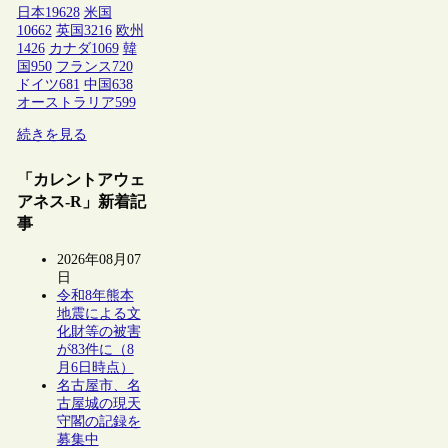
日本
19628
米国
10662
英国
3216
欧州
1426
カナダ
1069
韓
国
950
フランス
720
ドイツ
681
中国
638
オーストラリア
599
続きを見る
「カレントアウェ
アネス-R」新着記
事
2026年08月07
日
令和8年熊本
地震による文
化財等の被害
が83件に（8
月6日時点）
名古屋市、名
古屋城の現天
守閣の記録を
募集中