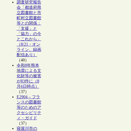
調査研究報告
会「都道府県
立図書館と市
町村立図書館
等との関係：
「支援」と
「協力」の今
とこれから」
（8/21・オン
ライン、録画
配信あり）
（40）
令和8年熊本
地震による文
化財等の被害
が83件に（8
月6日時点）
（37）
E2904 – フラ
ンスの図書館
等のためのア
クセシビリテ
ィ・ガイド
（37）
寝屋川市の