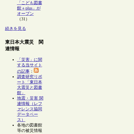
「こども図書
館＋plus」が
オープン
（31）
続きを見る
東日本大震災 関
連情報
「災害」に関
する当サイト
の記事
：
調査研究リポ
ート「東日本
大震災と図書
館」
地震・災害 関
連情報（レフ
ァレンス協同
データベー
ス）
各地の図書館
等の被災情報