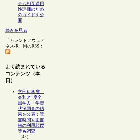
テム相互運用
性評価のため
のガイドを公
開
続きを見る
「カレントアウェア
ネス-R」用のRSS：
よく読まれている
コンテンツ（本
日）
文部科学省、
令和8年度全
国学力・学習
状況調査の結
果を公表：読
書時間や図書
館の利用頻度
等も調査
（45）