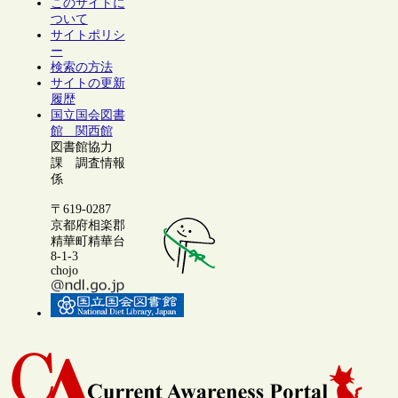
このサイトに
ついて
サイトポリシ
ー
検索の方法
サイトの更新
履歴
国立国会図書
館 関西館
図書館協力
課 調査情報
係
〒619-0287
京都府相楽郡
精華町精華台
8-1-3
chojo