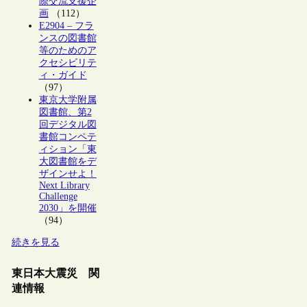
際交流支援企
画
（112）
E2904 – フラ
ンスの図書館
等のためのア
クセシビリテ
ィ・ガイド
（97）
東京大学附属
図書館、第2
回デジタル図
書館コンペテ
ィション「東
大図書館をデ
ザインせよ！
Next Library
Challenge
2030」を開催
（94）
続きを見る
東日本大震災 関
連情報