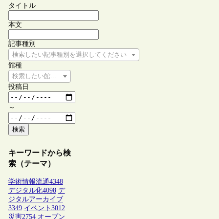
タイトル
本文
記事種別
検索したい記事種別を選択してください
館種
検索したい館種を選択してください
投稿日
～
検索
キーワードから検
索（テーマ）
学術情報流通
4348
デジタル化
4098
デ
ジタルアーカイブ
3349
イベント
3012
災害
2754
オープン