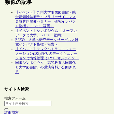
類似の記事
【イベント】九州大学附属図書館・統
合新領域学府ライブラリーサイエンス
専攻共同開催セミナー「研究インパク
ト指標」（12/9・福岡）
【イベント】シンポジウム 「オープン
データと大学」（1/30・福岡）
E2239 – 大学の研究データサービス／研
究インパクト指標＜報告＞
【イベント】デジタルトランスフォー
メーション(DX)時代 のデータキュレー
ションと情報管理（12/9・オンライン）
国際シンポジウム「高等教育の国際化
と大学図書館」の講演資料が公開され
る
サイト内検索
検索フォーム
詳細検索