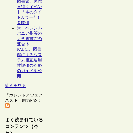
図書館、休館
日特別イベン
ト「本のタイ
トルで一句!」
を開催
米・ペンシル
バニア州等の
大学図書館の
連合体
PALCI、図書
館によるシス
テム相互運用
性評価のため
のガイドを公
開
続きを見る
「カレントアウェア
ネス-R」用のRSS：
よく読まれている
コンテンツ（本
日）