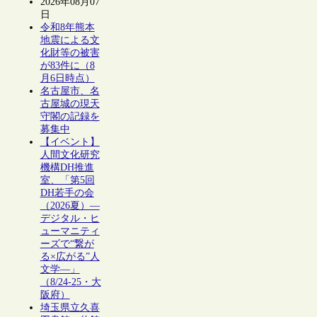
2026年08月07
日
令和8年熊本
地震による文
化財等の被害
が83件に（8
月6日時点）
名古屋市、名
古屋城の現天
守閣の記録を
募集中
【イベント】
人間文化研究
機構DH推進
室、「第5回
DH若手の会
（2026夏）―
デジタル・ヒ
ューマニティ
ーズで“繋が
る×広がる”人
文学―」
（8/24-25・大
阪府）
埼玉県立久喜