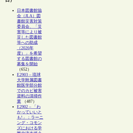
日本図書館協
会（JLA）図
書館災害対策
委員会、「災
害等により被
災した図書館
等への助成
（2026年
度）」を希望
する図書館の
募集を開始
（652）
E2903 – 琉球
大学附属図書
館医学部分館
でのカビ被害
資料の清掃作
業
（487）
E2902 – 「わ
かっていいと
も!」：ラーニ
ング・コモン
ズにおける学