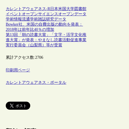
カレントアウェアネス-R
日本
米国
大学図書館
イベント
オープンサイエンス
オープンデータ
学術情報流通
学術雑誌
研究データ
Bowker社、米国の自費出版の動向を発表：
2018年は前年比40％の増加
第13回「朝の読書大賞」「文字・活字文化推
進大賞」が発表：やまなし読書活動促進事業
実行委員会（山梨県）等が受賞
累計アクセス数:
2706
印刷用ページ
カレントアウェアネス・ポータル