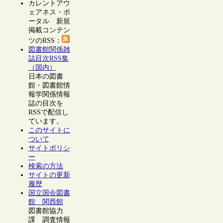
カレントアウ
ェアネス・ポ
ータル 新規
掲載コンテン
ツのRSS：
図書館関係雑
誌目次RSS集
（国内）
日本の図書
館・図書館情
報学関係情報
誌の目次を
RSSで配信し
ています。
このサイトに
ついて
サイトポリシ
ー
検索の方法
サイトの更新
履歴
国立国会図書
館 関西館
図書館協力
課 調査情報