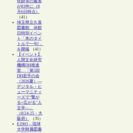
化財等の被害
が83件に（8
月6日時点）
（41）
埼玉県立久喜
図書館、休館
日特別イベン
ト「本のタイ
トルで一句!」
を開催
（41）
【イベント】
人間文化研究
機構DH推進
室、「第5回
DH若手の会
（2026夏）―
デジタル・ヒ
ューマニティ
ーズで“繋が
る×広がる”人
文学―」
（8/24-25・大
阪府）
（35）
E2903 – 琉球
大学附属図書