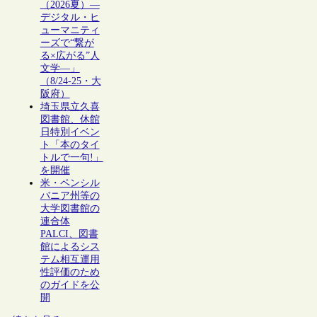
（2026夏）―
デジタル・ヒ
ューマニティ
ーズで“繋が
る×広がる”人
文学―」
（8/24-25・大
阪府）
埼玉県立久喜
図書館、休館
日特別イベン
ト「本のタイ
トルで一句!」
を開催
米・ペンシル
バニア州等の
大学図書館の
連合体
PALCI、図書
館によるシス
テム相互運用
性評価のため
のガイドを公
開