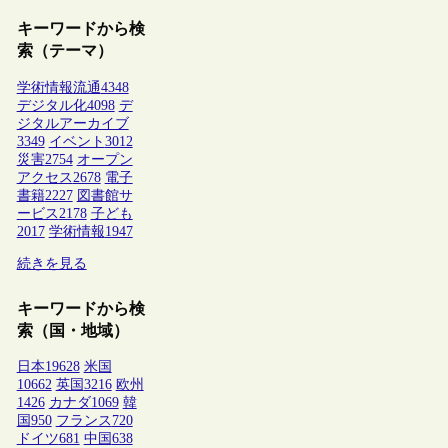
キーワードから検
索（テーマ）
学術情報流通
4348
デジタル化
4098
デ
ジタルアーカイブ
3349
イベント
3012
災害
2754
オープン
アクセス
2678
電子
書籍
2227
図書館サ
ービス
2178
子ども
2017
学術情報
1947
続きを見る
キーワードから検
索（国・地域）
日本
19628
米国
10662
英国
3216
欧州
1426
カナダ
1069
韓
国
950
フランス
720
ドイツ
681
中国
638