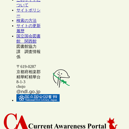
ついて
サイトポリシ
ー
検索の方法
サイトの更新
履歴
国立国会図書
館 関西館
図書館協力
課 調査情報
係
〒619-0287
京都府相楽郡
精華町精華台
8-1-3
chojo