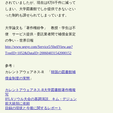
されていましたが、現在は8万6千件に減って
しまい、大学図書館でしか提供できないとい
った制約も課せられてしまっています。
大学論文も「著作権紛争」 教授・学生は不
便 サービス提供・委託業者間で補償金算定
の争い – 世界日報
http://www.segye.com/Service5/ShellView.asp?
TreeID=1052&DataID=200604031542000152
参考：
カレントアウェアネス-R 「
韓国の図書館補
償金制度の実態
」
カレントアウェアネス-R
大学図書館
著作権
複
写
IFLAソウル大会の基調演説、キム・デジュン
前大統領に依頼
目録の現状と今後に関するレポート