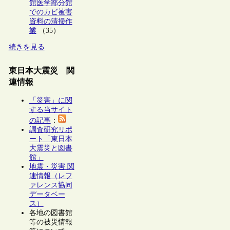
館医学部分館
でのカビ被害
資料の清掃作
業
（35）
続きを見る
東日本大震災 関
連情報
「災害」に関
する当サイト
の記事
：
調査研究リポ
ート「東日本
大震災と図書
館」
地震・災害 関
連情報（レフ
ァレンス協同
データベー
ス）
各地の図書館
等の被災情報