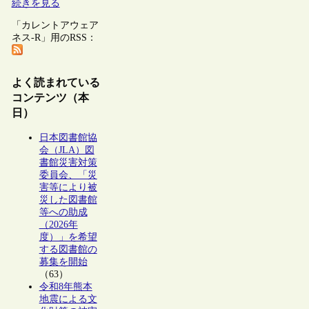
続きを見る
「カレントアウェア
ネス-R」用のRSS：
よく読まれている
コンテンツ（本
日）
日本図書館協
会（JLA）図
書館災害対策
委員会、「災
害等により被
災した図書館
等への助成
（2026年
度）」を希望
する図書館の
募集を開始
（63）
令和8年熊本
地震による文