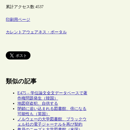
累計アクセス数:
4537
印刷用ページ
カレントアウェアネス・ポータル
類似の記事
E475 – 学位論文全文データベースで著
作権問題発生（韓国）
地図窃盗犯、自供する
閉鎖に追い込まれる図書館、倍になる
可能性も（英国）
ノルウェーの大学図書館、ブラックウ
ェル社の電子ジャーナルを再び契約
教員のニーズと大学図書館（米国）