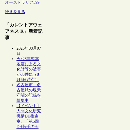
オーストラリア
599
続きを見る
「カレントアウェ
アネス-R」新着記
事
2026年08月07
日
令和8年熊本
地震による文
化財等の被害
が83件に（8
月6日時点）
名古屋市、名
古屋城の現天
守閣の記録を
募集中
【イベント】
人間文化研究
機構DH推進
室、「第5回
DH若手の会