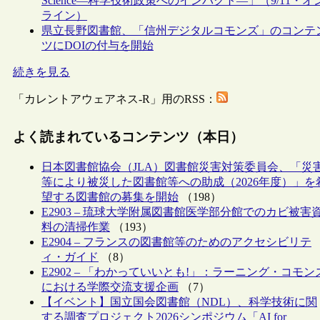
Science―科学技術政策へのインパクト―」（9/11・オ
ライン）
県立長野図書館、「信州デジタルコモンズ」のコンテ
ツにDOIの付与を開始
続きを見る
「カレントアウェアネス-R」用のRSS：
よく読まれているコンテンツ（本日）
日本図書館協会（JLA）図書館災害対策委員会、「災
等により被災した図書館等への助成（2026年度）」を
望する図書館の募集を開始
（198）
E2903 – 琉球大学附属図書館医学部分館でのカビ被害
料の清掃作業
（193）
E2904 – フランスの図書館等のためのアクセシビリテ
ィ・ガイド
（8）
E2902 – 「わかっていいとも!」：ラーニング・コモン
における学際交流支援企画
（7）
【イベント】国立国会図書館（NDL）、科学技術に関
する調査プロジェクト2026シンポジウム「AI for