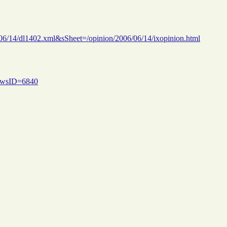
/06/14/dl1402.xml&sSheet=/opinion/2006/06/14/ixopinion.html
ewsID=6840