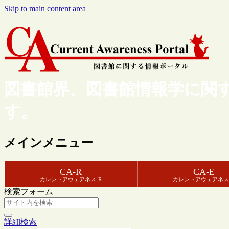
Skip to main content area
図書館界、図書館情報学に関
す。
メインメニュー
CA-R
CA-E
カレントアウェアネス-R
カレントアウェアネス
検索フォーム
詳細検索