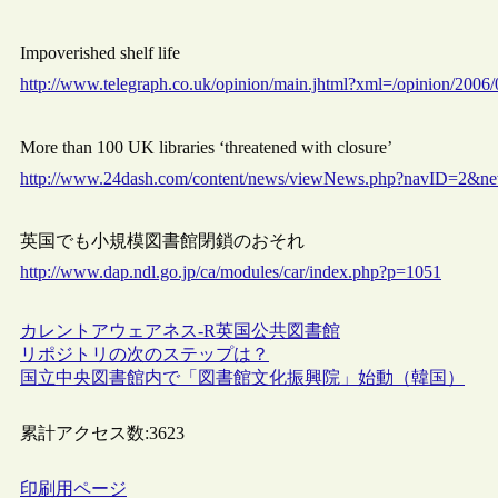
Impoverished shelf life
http://www.telegraph.co.uk/opinion/main.jhtml?xml=/opinion/2006
More than 100 UK libraries ‘threatened with closure’
http://www.24dash.com/content/news/viewNews.php?navID=2&n
英国でも小規模図書館閉鎖のおそれ
http://www.dap.ndl.go.jp/ca/modules/car/index.php?p=1051
カレントアウェアネス-R
英国
公共図書館
リポジトリの次のステップは？
国立中央図書館内で「図書館文化振興院」始動（韓国）
累計アクセス数:
3623
印刷用ページ