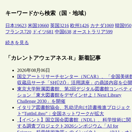
キーワードから検索（国・地域）
日本
19623
米国
10660
英国
3216
欧州
1426
カナダ
1069
韓国
950
フランス
720
ドイツ
681
中国
638
オーストラリア
599
続きを見る
「カレントアウェアネス-R」新着記事
2026年08月06日
国立アートリサーチセンター（NCAR）、「全国美術
収蔵品サーチ「SHŪZŌ」活用講座」の鼎談内容を公
東京大学附属図書館、第2回デジタル図書館コンペテ
ション「東大図書館をデザインせよ！Next Library
Challenge 2030」を開催
イタリア図書館協会、乳幼児向け読書推進プロジェク
ト“TuttInLibro”：全国ネットワークが拡大
【イベント】国立国会図書館（NDL）、科学技術に関
する調査プロジェクト2026シンポジウム「AI for