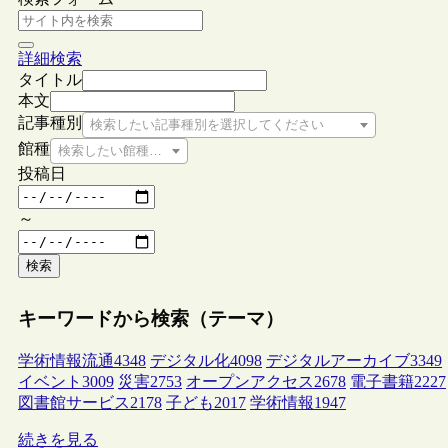
詳細検索
タイトル
本文
記事種別
検索したい記事種別を選択してください
館種
検索したい館種を選択してください
投稿日
～
検索
キーワードから検索（テーマ）
学術情報流通
4348
デジタル化
4098
デジタルアーカイブ
3349
イベント
3009
災害
2753
オープンアクセス
2678
電子書籍
2227
図書館サービス
2178
子ども
2017
学術情報
1947
続きを見る