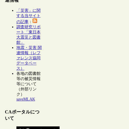
連情報
「災害」に関
する当サイト
の記事
：
調査研究リポ
ート「東日本
大震災と図書
館」
地震・災害 関
連情報（レフ
ァレンス協同
データベー
ス）
各地の図書館
等の被災情報
等について
（外部リン
ク）
saveMLAK
CAポータルにつ
いて