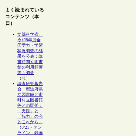
よく読まれている
コンテンツ（本
日）
文部科学省、
令和8年度全
国学力・学習
状況調査の結
果を公表：読
書時間や図書
館の利用頻度
等も調査
（41）
調査研究報告
会「都道府県
立図書館と市
町村立図書館
等との関係：
「支援」と
「協力」の今
とこれから」
（8/21・オン
ライン、録画