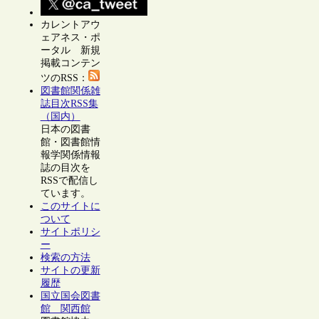
カレントアウ
ェアネス・ポ
ータル 新規
掲載コンテン
ツのRSS：
図書館関係雑
誌目次RSS集
（国内）
日本の図書
館・図書館情
報学関係情報
誌の目次を
RSSで配信し
ています。
このサイトに
ついて
サイトポリシ
ー
検索の方法
サイトの更新
履歴
国立国会図書
館 関西館