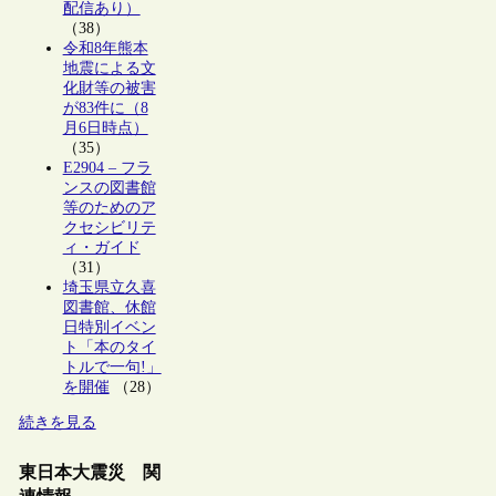
配信あり）
（38）
令和8年熊本
地震による文
化財等の被害
が83件に（8
月6日時点）
（35）
E2904 – フラ
ンスの図書館
等のためのア
クセシビリテ
ィ・ガイド
（31）
埼玉県立久喜
図書館、休館
日特別イベン
ト「本のタイ
トルで一句!」
を開催
（28）
続きを見る
東日本大震災 関