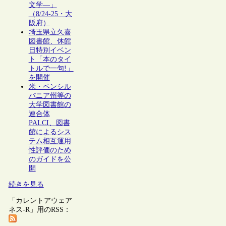
文学―」
（8/24-25・大
阪府）
埼玉県立久喜
図書館、休館
日特別イベン
ト「本のタイ
トルで一句!」
を開催
米・ペンシル
バニア州等の
大学図書館の
連合体
PALCI、図書
館によるシス
テム相互運用
性評価のため
のガイドを公
開
続きを見る
「カレントアウェア
ネス-R」用のRSS：