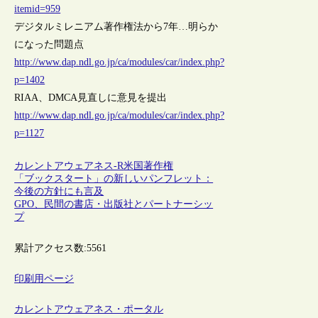
itemid=959
デジタルミレニアム著作権法から7年…明らか
になった問題点
http://www.dap.ndl.go.jp/ca/modules/car/index.php?
p=1402
RIAA、DMCA見直しに意見を提出
http://www.dap.ndl.go.jp/ca/modules/car/index.php?
p=1127
カレントアウェアネス-R
米国
著作権
「ブックスタート」の新しいパンフレット：
今後の方針にも言及
GPO、民間の書店・出版社とパートナーシッ
プ
累計アクセス数:
5561
印刷用ページ
カレントアウェアネス・ポータル