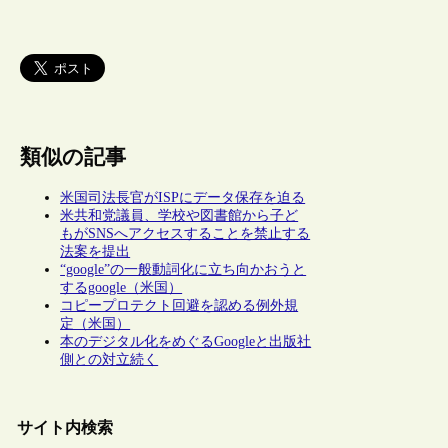
類似の記事
米国司法長官がISPにデータ保存を迫る
米共和党議員、学校や図書館から子ど
もがSNSへアクセスすることを禁止する
法案を提出
“google”の一般動詞化に立ち向かおうと
するgoogle（米国）
コピープロテクト回避を認める例外規
定（米国）
本のデジタル化をめぐるGoogleと出版社
側との対立続く
サイト内検索