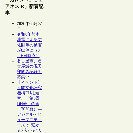
アネス-R」新着記
事
2026年08月07
日
令和8年熊本
地震による文
化財等の被害
が83件に（8
月6日時点）
名古屋市、名
古屋城の現天
守閣の記録を
募集中
【イベント】
人間文化研究
機構DH推進
室、「第5回
DH若手の会
（2026夏）―
デジタル・ヒ
ューマニティ
ーズで“繋が
る×広がる”人