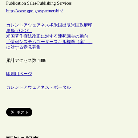
Publication Sales/Publishing Services
http://www.gpo.gov/partnership/
カレントアウェアネス-R
米国
出版
米国政府印
刷局（GPO）
米国著作権法改正に対する連邦議会の動向
「情報システムユーザースキル標準（案）」
に対する意見募集
累計アクセス数:
4886
印刷用ページ
カレントアウェアネス・ポータル