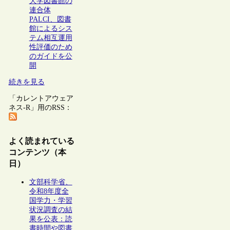
大学図書館の
連合体
PALCI、図書
館によるシス
テム相互運用
性評価のため
のガイドを公
開
続きを見る
「カレントアウェア
ネス-R」用のRSS：
よく読まれている
コンテンツ（本
日）
文部科学省、
令和8年度全
国学力・学習
状況調査の結
果を公表：読
書時間や図書