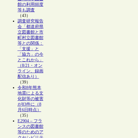
館の利用頻度
等も調査
（43）
調査研究報告
会「都道府県
立図書館と市
町村立図書館
等との関係：
「支援」と
「協力」の今
とこれから」
（8/21・オン
ライン、録画
配信あり）
（39）
令和8年熊本
地震による文
化財等の被害
が83件に（8
月6日時点）
（35）
E2904 – フラ
ンスの図書館
等のためのア
クセシビリテ