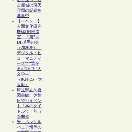
古屋城の現天
守閣の記録を
募集中
【イベント】
人間文化研究
機構DH推進
室、「第5回
DH若手の会
（2026夏）―
デジタル・ヒ
ューマニティ
ーズで“繋が
る×広がる”人
文学―」
（8/24-25・大
阪府）
埼玉県立久喜
図書館、休館
日特別イベン
ト「本のタイ
トルで一句!」
を開催
米・ペンシル
バニア州等の