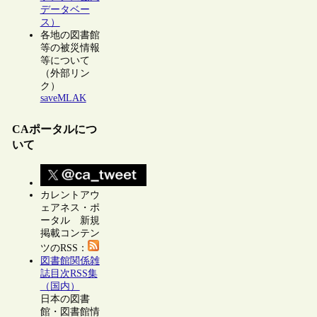
データベー
ス）
各地の図書館
等の被災情報
等について
（外部リン
ク）
saveMLAK
CAポータルにつ
いて
カレントアウ
ェアネス・ポ
ータル 新規
掲載コンテン
ツのRSS：
図書館関係雑
誌目次RSS集
（国内）
日本の図書
館・図書館情