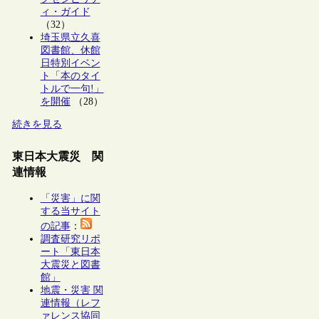
ィ・ガイド
（32）
埼玉県立久喜
図書館、休館
日特別イベン
ト「本のタイ
トルで一句!」
を開催
（28）
続きを見る
東日本大震災 関
連情報
「災害」に関
する当サイト
の記事
：
調査研究リポ
ート「東日本
大震災と図書
館」
地震・災害 関
連情報（レフ
ァレンス協同