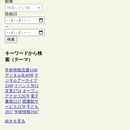
館種
検索したい館種を選択してください
投稿日
～
検索
キーワードから検
索（テーマ）
学術情報流通
4348
デジタル化
4098
デ
ジタルアーカイブ
3349
イベント
3012
災害
2754
オープン
アクセス
2678
電子
書籍
2227
図書館サ
ービス
2178
子ども
2017
学術情報
1947
続きを見る