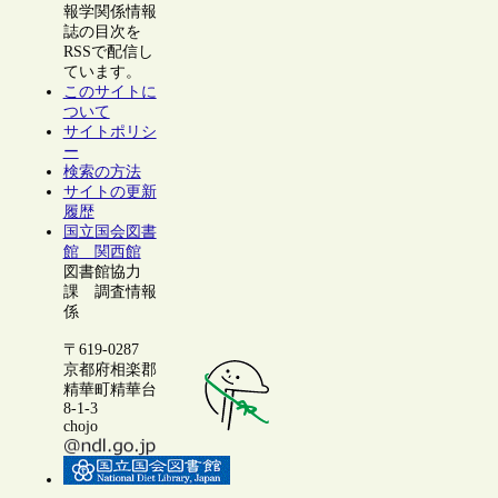
報学関係情報
誌の目次を
RSSで配信し
ています。
このサイトに
ついて
サイトポリシ
ー
検索の方法
サイトの更新
履歴
国立国会図書
館 関西館
図書館協力
課 調査情報
係
〒619-0287
京都府相楽郡
精華町精華台
8-1-3
chojo