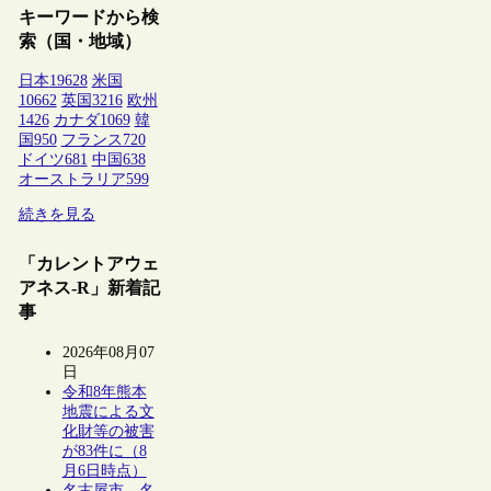
キーワードから検
索（国・地域）
日本
19628
米国
10662
英国
3216
欧州
1426
カナダ
1069
韓
国
950
フランス
720
ドイツ
681
中国
638
オーストラリア
599
続きを見る
「カレントアウェ
アネス-R」新着記
事
2026年08月07
日
令和8年熊本
地震による文
化財等の被害
が83件に（8
月6日時点）
名古屋市、名