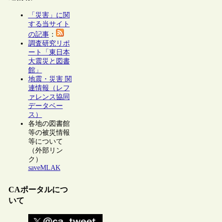
「災害」に関
する当サイト
の記事
：
調査研究リポ
ート「東日本
大震災と図書
館」
地震・災害 関
連情報（レフ
ァレンス協同
データベー
ス）
各地の図書館
等の被災情報
等について
（外部リン
ク）
saveMLAK
CAポータルにつ
いて