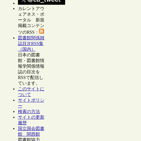
カレントアウ
ェアネス・ポ
ータル 新規
掲載コンテン
ツのRSS：
図書館関係雑
誌目次RSS集
（国内）
日本の図書
館・図書館情
報学関係情報
誌の目次を
RSSで配信し
ています。
このサイトに
ついて
サイトポリシ
ー
検索の方法
サイトの更新
履歴
国立国会図書
館 関西館
図書館協力