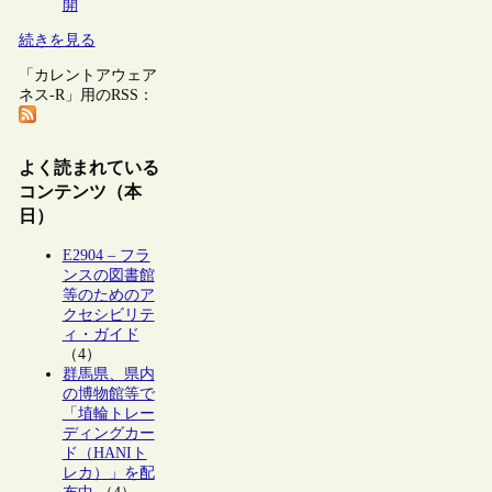
開
続きを見る
「カレントアウェア
ネス-R」用のRSS：
よく読まれている
コンテンツ（本
日）
E2904 – フラ
ンスの図書館
等のためのア
クセシビリテ
ィ・ガイド
（4）
群馬県、県内
の博物館等で
「埴輪トレー
ディングカー
ド（HANIト
レカ）」を配