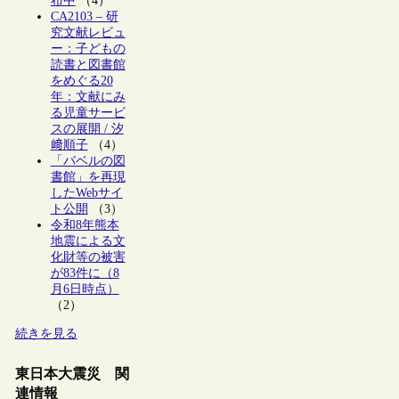
布中
（4）
CA2103 – 研
究文献レビュ
ー：子どもの
読書と図書館
をめぐる20
年：文献にみ
る児童サービ
スの展開 / 汐
﨑順子
（4）
「バベルの図
書館」を再現
したWebサイ
ト公開
（3）
令和8年熊本
地震による文
化財等の被害
が83件に（8
月6日時点）
（2）
続きを見る
東日本大震災 関
連情報