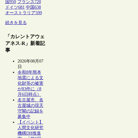
国
950
フランス
720
ドイツ
681
中国
638
オーストラリア
599
続きを見る
「カレントアウェ
アネス-R」新着記
事
2026年08月07
日
令和8年熊本
地震による文
化財等の被害
が83件に（8
月6日時点）
名古屋市、名
古屋城の現天
守閣の記録を
募集中
【イベント】
人間文化研究
機構DH推進