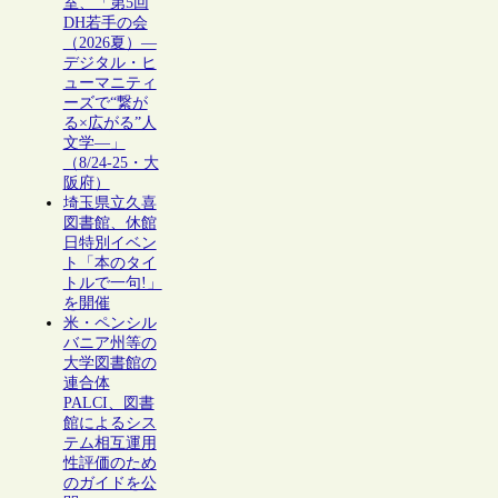
室、「第5回
DH若手の会
（2026夏）―
デジタル・ヒ
ューマニティ
ーズで“繋が
る×広がる”人
文学―」
（8/24-25・大
阪府）
埼玉県立久喜
図書館、休館
日特別イベン
ト「本のタイ
トルで一句!」
を開催
米・ペンシル
バニア州等の
大学図書館の
連合体
PALCI、図書
館によるシス
テム相互運用
性評価のため
のガイドを公