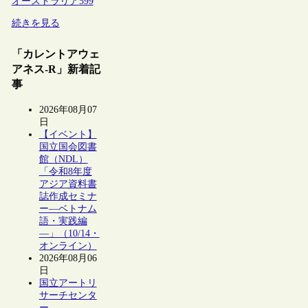
オーストラリア
599
続きを見る
「カレントアウェ
アネス-R」新着記
事
2026年08月07
日
【イベント】
国立国会図書
館（NDL）
「令和8年度
アジア資料書
誌作成セミナ
ー―ベトナム
語・実践編
―」（10/14・
オンライン）
2026年08月06
日
国立アートリ
サーチセンタ
ー