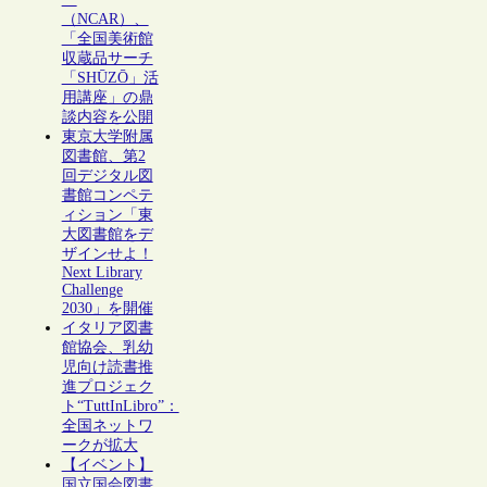
（NCAR）、
「全国美術館
収蔵品サーチ
「SHŪZŌ」活
用講座」の鼎
談内容を公開
東京大学附属
図書館、第2
回デジタル図
書館コンペテ
ィション「東
大図書館をデ
ザインせよ！
Next Library
Challenge
2030」を開催
イタリア図書
館協会、乳幼
児向け読書推
進プロジェク
ト“TuttInLibro”：
全国ネットワ
ークが拡大
【イベント】
国立国会図書