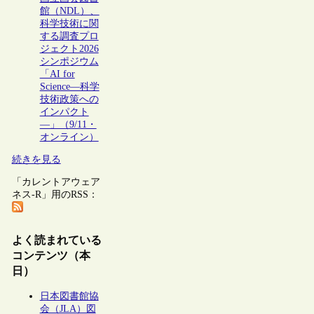
館（NDL）、
科学技術に関
する調査プロ
ジェクト2026
シンポジウム
「AI for
Science―科学
技術政策への
インパクト
―」（9/11・
オンライン）
続きを見る
「カレントアウェア
ネス-R」用のRSS：
よく読まれている
コンテンツ（本
日）
日本図書館協
会（JLA）図