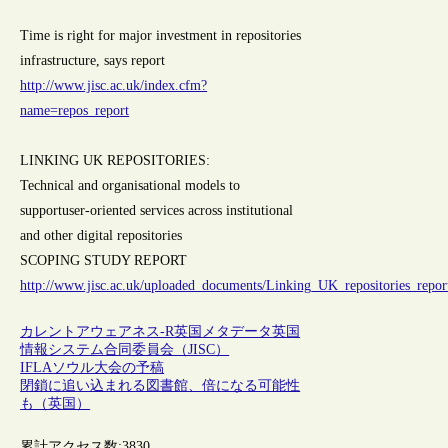
Time is right for major investment in repositories
infrastructure, says report
http://www.jisc.ac.uk/index.cfm?
name=repos_report
LINKING UK REPOSITORIES:
Technical and organisational models to
supportuser-oriented services across institutional
and other digital repositories
SCOPING STUDY REPORT
http://www.jisc.ac.uk/uploaded_documents/Linking_UK_repositories_repor
カレントアウェアネス-R
英国
メタデータ
英国
情報システム合同委員会（JISC）
IFLAソウル大会の予稿
閉鎖に追い込まれる図書館、倍になる可能性
も（英国）
累計アクセス数:
3830