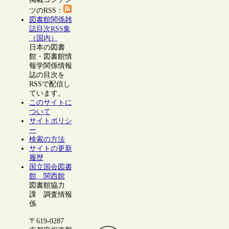
ツのRSS：
図書館関係雑
誌目次RSS集
（国内）
日本の図書
館・図書館情
報学関係情報
誌の目次を
RSSで配信し
ています。
このサイトに
ついて
サイトポリシ
ー
検索の方法
サイトの更新
履歴
国立国会図書
館 関西館
図書館協力
課 調査情報
係
〒619-0287