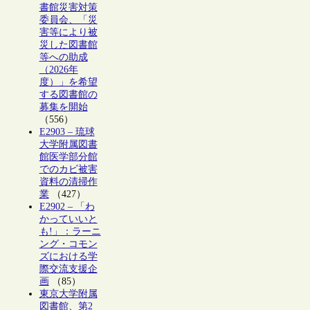
書館災害対策
委員会、「災
害等により被
災した図書館
等への助成
（2026年
度）」を希望
する図書館の
募集を開始
（556）
E2903 – 琉球
大学附属図書
館医学部分館
でのカビ被害
資料の清掃作
業
（427）
E2902 – 「わ
かっていいと
も!」：ラーニ
ング・コモン
ズにおける学
際交流支援企
画
（85）
東京大学附属
図書館、第2