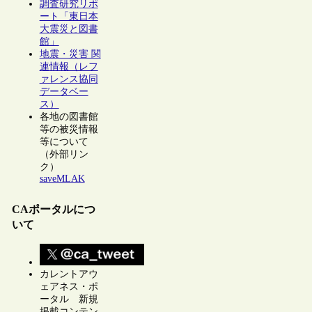
調査研究リポ
ート「東日本
大震災と図書
館」
地震・災害 関
連情報（レフ
ァレンス協同
データベー
ス）
各地の図書館
等の被災情報
等について
（外部リン
ク）
saveMLAK
CAポータルにつ
いて
カレントアウ
ェアネス・ポ
ータル 新規
掲載コンテン