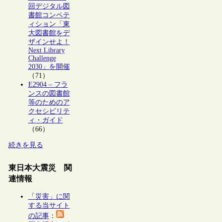
回デジタル図
書館コンペテ
ィション「東
大図書館をデ
ザインせよ！
Next Library
Challenge
2030」を開催
（71）
E2904 – フラ
ンスの図書館
等のためのア
クセシビリテ
ィ・ガイド
（66）
続きを見る
東日本大震災 関
連情報
「災害」に関
する当サイト
の記事
：