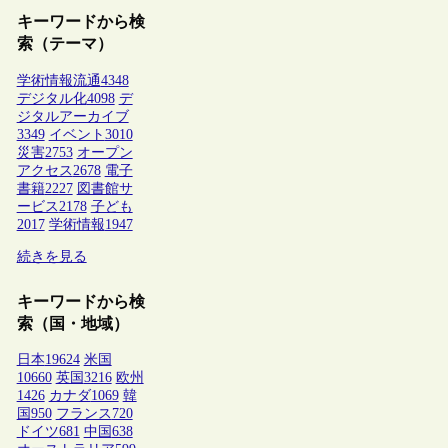
キーワードから検
索（テーマ）
学術情報流通
4348
デジタル化
4098
デ
ジタルアーカイブ
3349
イベント
3010
災害
2753
オープン
アクセス
2678
電子
書籍
2227
図書館サ
ービス
2178
子ども
2017
学術情報
1947
続きを見る
キーワードから検
索（国・地域）
日本
19624
米国
10660
英国
3216
欧州
1426
カナダ
1069
韓
国
950
フランス
720
ドイツ
681
中国
638