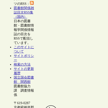
ツのRSS：
図書館関係雑
誌目次RSS集
（国内）
日本の図書
館・図書館情
報学関係情報
誌の目次を
RSSで配信し
ています。
このサイトに
ついて
サイトポリシ
ー
検索の方法
サイトの更新
履歴
国立国会図書
館 関西館
図書館協力
課 調査情報
係
〒619-0287
京都府相楽郡