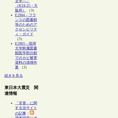
文学―」
（8/24-25・大
阪府）
（3）
E2904 – フラ
ンスの図書館
等のためのア
クセシビリテ
ィ・ガイド
（3）
E2903 – 琉球
大学附属図書
館医学部分館
でのカビ被害
資料の清掃作
業
（3）
続きを見る
東日本大震災 関
連情報
「災害」に関
する当サイト
の記事
：