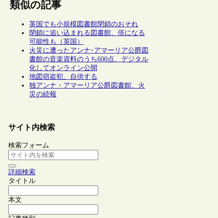
類似の記事
英国でも小規模図書館閉鎖のおそれ
閉鎖に追い込まれる図書館、倍になる
可能性も（英国）
火災に遭ったアンナ･アマーリア公爵図
書館の音楽資料のうち600点、デジタル
化してオンライン公開
地図窃盗犯、自供する
独アンナ・アマーリア公爵図書館、火
災の続報
サイト内検索
検索フォーム
詳細検索
タイトル
本文