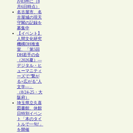
が83件に（8
月6日時点）
名古屋市、名
古屋城の現天
守閣の記録を
募集中
【イベント】
人間文化研究
機構DH推進
室、「第5回
DH若手の会
（2026夏）―
デジタル・ヒ
ューマニティ
ーズで“繋が
る×広がる”人
文学―」
（8/24-25・大
阪府）
埼玉県立久喜
図書館、休館
日特別イベン
ト「本のタイ
トルで一句!」
を開催