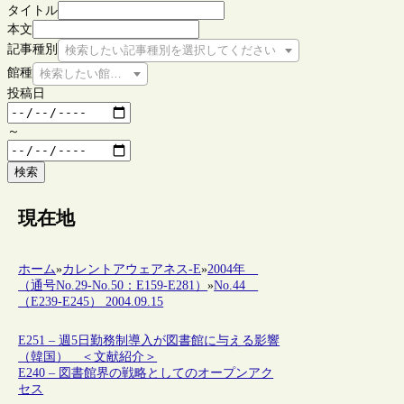
タイトル
本文
記事種別
検索したい記事種別を選択してください
館種
検索したい館種を選択してください
投稿日
～
検索
現在地
ホーム
»
カレントアウェアネス-E
»
2004年
（通号No.29-No.50：E159-E281）
»
No.44
（E239-E245） 2004.09.15
E251 – 週5日勤務制導入が図書館に与える影響
（韓国） ＜文献紹介＞
E240 – 図書館界の戦略としてのオープンアク
セス