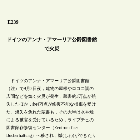
E239
ドイツのアンナ・アマーリア公爵図書館
で火災
ドイツのアンナ・アマーリア公爵図書館
（注）で9月2日夜，建物の屋根やロココ調の
広間などを焼く火災が発生，蔵書約3万点が焼
失したほか，約4万点が修復不能な損傷を受け
た。焼失を免れた蔵書も，その大半は水や煙
による被害を受けているため，ライプチヒの
図書保存修復センター（Zentrum fuer
Bucherhaltung）へ移され，皺(しわ)ができたり