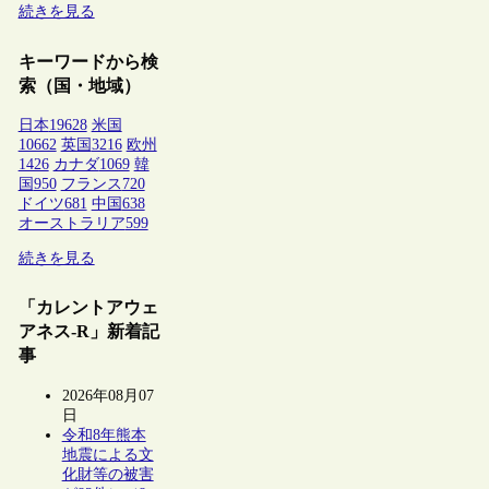
続きを見る
キーワードから検
索（国・地域）
日本
19628
米国
10662
英国
3216
欧州
1426
カナダ
1069
韓
国
950
フランス
720
ドイツ
681
中国
638
オーストラリア
599
続きを見る
「カレントアウェ
アネス-R」新着記
事
2026年08月07
日
令和8年熊本
地震による文
化財等の被害