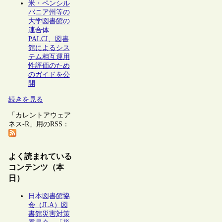
米・ペンシル
バニア州等の
大学図書館の
連合体
PALCI、図書
館によるシス
テム相互運用
性評価のため
のガイドを公
開
続きを見る
「カレントアウェア
ネス-R」用のRSS：
よく読まれている
コンテンツ（本
日）
日本図書館協
会（JLA）図
書館災害対策