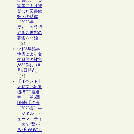
委員会、「災
害等により被
災した図書館
等への助成
（2026年
度）」を希望
する図書館の
募集を開始
（9）
令和8年熊本
地震による文
化財等の被害
が83件に（8
月6日時点）
（5）
【イベント】
人間文化研究
機構DH推進
室、「第5回
DH若手の会
（2026夏）―
デジタル・ヒ
ューマニティ
ーズで“繋が
る×広がる”人