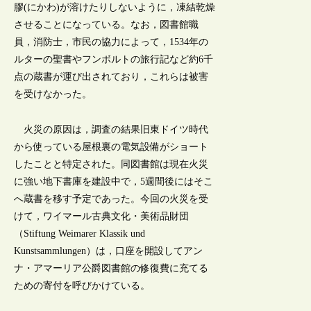
膠(にかわ)が溶けたりしないように，凍結乾燥
させることになっている。なお，図書館職
員，消防士，市民の協力によって，1534年の
ルターの聖書やフンボルトの旅行記など約6千
点の蔵書が運び出されており，これらは被害
を受けなかった。
火災の原因は，調査の結果旧東ドイツ時代
から使っている屋根裏の電気設備がショート
したことと特定された。同図書館は現在火災
に強い地下書庫を建設中で，5週間後にはそこ
へ蔵書を移す予定であった。今回の火災を受
けて，ワイマール古典文化・美術品財団
（Stiftung Weimarer Klassik und
Kunstsammlungen）は，口座を開設してアン
ナ・アマーリア公爵図書館の修復費に充てる
ための寄付を呼びかけている。