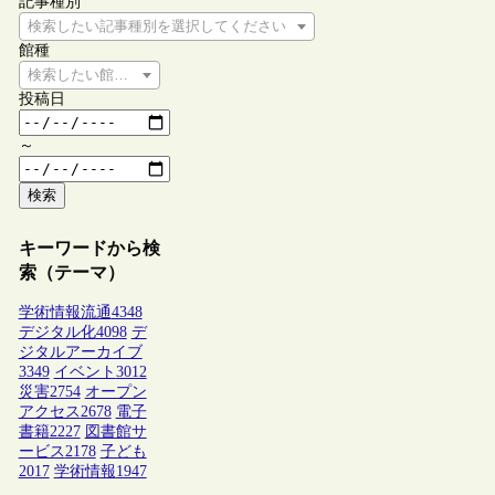
記事種別
検索したい記事種別を選択してください
館種
検索したい館種を選択してください
投稿日
～
検索
キーワードから検
索（テーマ）
学術情報流通
4348
デジタル化
4098
デ
ジタルアーカイブ
3349
イベント
3012
災害
2754
オープン
アクセス
2678
電子
書籍
2227
図書館サ
ービス
2178
子ども
2017
学術情報
1947