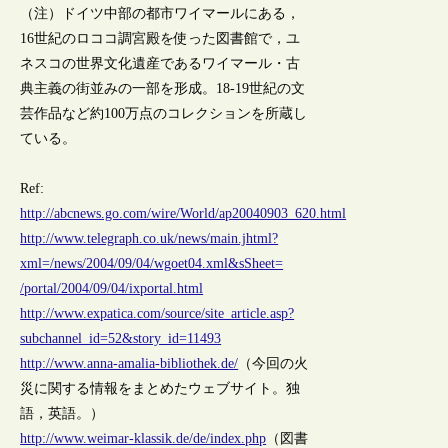
（注）ドイツ中部の都市ワイマールにある，
16世紀のロココ調宮殿を使った図書館で，ユ
ネスコの世界文化遺産であるワイマール・古
典主義の街並みの一部を形成。18-19世紀の文
芸作品など約100万点のコレクションを所蔵し
ている。
Ref:
http://abcnews.go.com/wire/World/ap20040903_620.html
http://www.telegraph.co.uk/news/main.jhtml?
xml=/news/2004/09/04/wgoet04.xml&sSheet=
/portal/2004/09/04/ixportal.html
http://www.expatica.com/source/site_article.asp?
subchannel_id=52&story_id=11493
http://www.anna-amalia-bibliothek.de/
（今回の火
災に関する情報をまとめたウェブサイト。独
語，英語。）
http://www.weimar-klassik.de/de/index.php
（図書