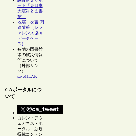
調査研究リポ
ート「東日本
大震災と図書
館」
地震・災害 関
連情報（レフ
ァレンス協同
データベー
ス）
各地の図書館
等の被災情報
等について
（外部リン
ク）
saveMLAK
CAポータルにつ
いて
カレントアウ
ェアネス・ポ
ータル 新規
掲載コンテン