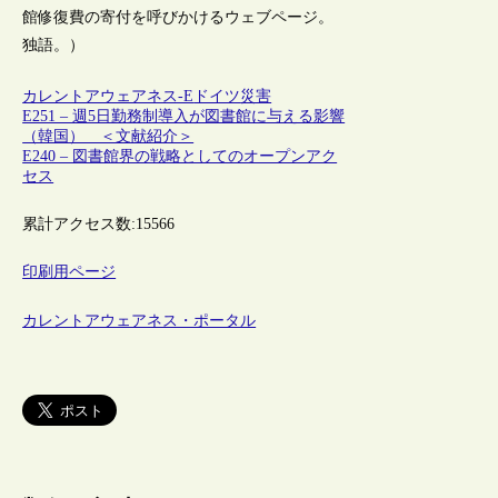
館修復費の寄付を呼びかけるウェブページ。
独語。）
カレントアウェアネス-E
ドイツ
災害
E251 – 週5日勤務制導入が図書館に与える影響
（韓国） ＜文献紹介＞
E240 – 図書館界の戦略としてのオープンアク
セス
累計アクセス数:
15566
印刷用ページ
カレントアウェアネス・ポータル