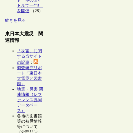
ト「本のタイ
トルで一句!」
を開催
（28）
続きを見る
東日本大震災 関
連情報
「災害」に関
する当サイト
の記事
：
調査研究リポ
ート「東日本
大震災と図書
館」
地震・災害 関
連情報（レフ
ァレンス協同
データベー
ス）
各地の図書館
等の被災情報
等について
（外部リン