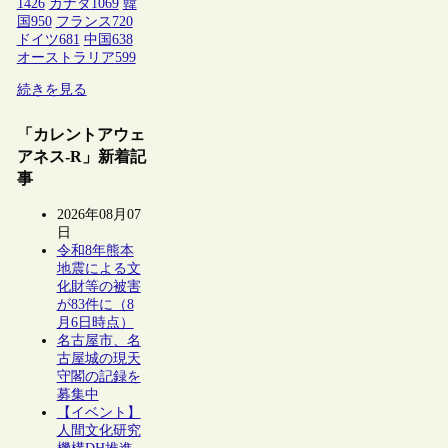
1426
カナダ
1069
韓
国
950
フランス
720
ドイツ
681
中国
638
オーストラリア
599
続きを見る
「カレントアウェ
アネス-R」新着記
事
2026年08月07
日
令和8年熊本
地震による文
化財等の被害
が83件に（8
月6日時点）
名古屋市、名
古屋城の現天
守閣の記録を
募集中
【イベント】
人間文化研究