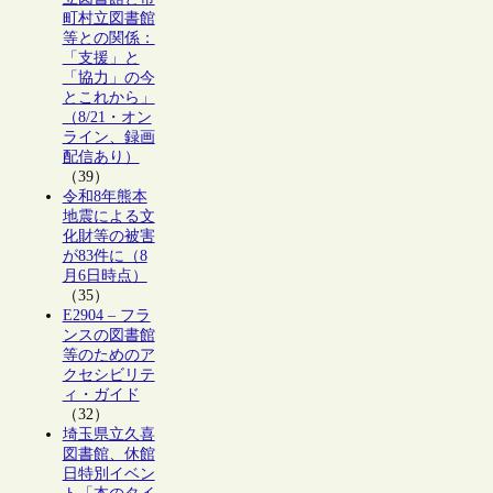
町村立図書館
等との関係：
「支援」と
「協力」の今
とこれから」
（8/21・オン
ライン、録画
配信あり）
（39）
令和8年熊本
地震による文
化財等の被害
が83件に（8
月6日時点）
（35）
E2904 – フラ
ンスの図書館
等のためのア
クセシビリテ
ィ・ガイド
（32）
埼玉県立久喜
図書館、休館
日特別イベン