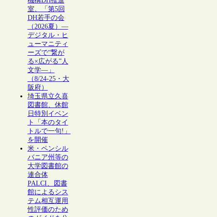
機構DH推進
室、「第5回
DH若手の会
（2026夏）―
デジタル・ヒ
ューマニティ
ーズで“繋が
る×広がる”人
文学―」
（8/24-25・大
阪府）
埼玉県立久喜
図書館、休館
日特別イベン
ト「本のタイ
トルで一句!」
を開催
米・ペンシル
バニア州等の
大学図書館の
連合体
PALCI、図書
館によるシス
テム相互運用
性評価のため