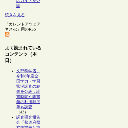
のガイドを公
開
続きを見る
「カレントアウェア
ネス-R」用のRSS：
よく読まれている
コンテンツ（本
日）
文部科学省、
令和8年度全
国学力・学習
状況調査の結
果を公表：読
書時間や図書
館の利用頻度
等も調査
（43）
調査研究報告
会「都道府県
立図書館と市