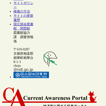
サイトポリシ
ー
検索の方法
サイトの更新
履歴
国立国会図書
館 関西館
図書館協力
課 調査情報
係
〒619-0287
京都府相楽郡
精華町精華台
8-1-3
chojo