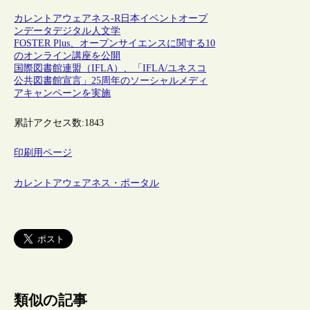
カレントアウェアネス-R
日本
イベント
オープ
ンデータ
デジタル人文学
FOSTER Plus、オープンサイエンスに関する10
のオンライン講座を公開
国際図書館連盟（IFLA）、「IFLA/ユネスコ
公共図書館宣言」25周年のソーシャルメディ
アキャンペーンを実施
累計アクセス数:
1843
印刷用ページ
カレントアウェアネス・ポータル
類似の記事