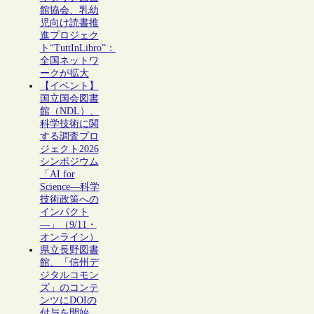
館協会、乳幼
児向け読書推
進プロジェク
ト“TuttInLibro”：
全国ネットワ
ークが拡大
【イベント】
国立国会図書
館（NDL）、
科学技術に関
する調査プロ
ジェクト2026
シンポジウム
「AI for
Science―科学
技術政策への
インパクト
―」（9/11・
オンライン）
県立長野図書
館、「信州デ
ジタルコモン
ズ」のコンテ
ンツにDOIの
付与を開始