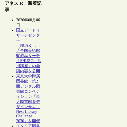
アネス-R」新着記
事
2026年08月06
日
国立アートリ
サーチセンタ
ー
（NCAR）、
「全国美術館
収蔵品サーチ
「SHŪZŌ」活
用講座」の鼎
談内容を公開
東京大学附属
図書館、第2
回デジタル図
書館コンペテ
ィション「東
大図書館をデ
ザインせよ！
Next Library
Challenge
2030」を開催
イタリア図書