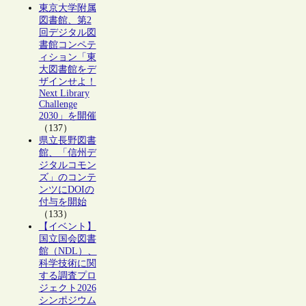
東京大学附属
図書館、第2
回デジタル図
書館コンペテ
ィション「東
大図書館をデ
ザインせよ！
Next Library
Challenge
2030」を開催
（137）
県立長野図書
館、「信州デ
ジタルコモン
ズ」のコンテ
ンツにDOIの
付与を開始
（133）
【イベント】
国立国会図書
館（NDL）、
科学技術に関
する調査プロ
ジェクト2026
シンポジウム