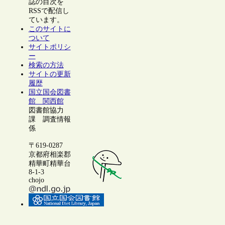
誌の目次を
RSSで配信し
ています。
このサイトに
ついて
サイトポリシ
ー
検索の方法
サイトの更新
履歴
国立国会図書
館 関西館
図書館協力
課 調査情報
係
〒619-0287
京都府相楽郡
精華町精華台
8-1-3
chojo