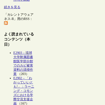
続きを見る
「カレントアウェア
ネス-R」用のRSS：
よく読まれている
コンテンツ（本
日）
E2903 – 琉球
大学附属図書
館医学部分館
でのカビ被害
資料の清掃作
業
（203）
E2902 – 「わ
かっていいと
も!」：ラーニ
ング・コモン
ズにおける学
際交流支援企
画
（167）