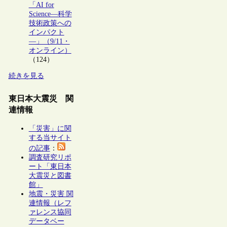
「AI for
Science―科学
技術政策への
インパクト
―」（9/11・
オンライン）
（124）
続きを見る
東日本大震災 関
連情報
「災害」に関
する当サイト
の記事
：
調査研究リポ
ート「東日本
大震災と図書
館」
地震・災害 関
連情報（レフ
ァレンス協同
データベー