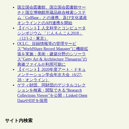
国立国会図書館、国立国会図書館サー
チと国立博物館所蔵品統合検索システ
ム「ColBase」との連携、及び文化遺産
オンラインとのAPI連携を開始
【イベント】人文科学とコンピュータ
シンポジウム 「じんもんこん2018」
（12/1-2・東京）
OCLC、目録情報等の管理サービ
ス“WorldShare Record Manager”に機能拡
張を実施：美術・建築分野のシソーラ
ス“Getty Art & Architecture Thesaurus”の
典拠ファイルが利用可能に
【イベント】2020年度アート・ドキュ
メンテーション学会年次大会（6/27-
28・オンライン）
ゲティ財団、同財団のデジタルコレク
ションを検索・閲覧できる“Research
Collections Viewer”を公開：Linked Open
DataやIIIFを採用
サイト内検索