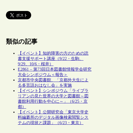
類似の記事
【イベント】知的障害の方のための読
書支援サポート講座（9/22・生駒、
9/29、10/6・桜井）
E2861 – 第73回日本図書館情報学会研究
大会シンポジウム＜報告＞
京都市中央図書館、「京都外大生によ
る多言語おはなし会」を実施
【イベント】シンポジウム「ライブラ
リアンの見た世界の大学と図書館～図
書館利用行動を中心に～」（6/25・京
都）
【イベント】公開研究会「東京大学史
料編纂所のデジタル画像検索閲覧シス
テムの現状と課題」（6/23・東京）