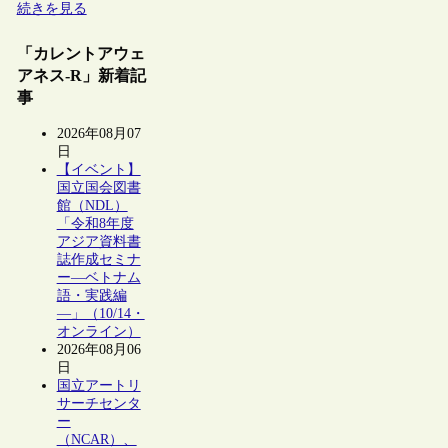
続きを見る
「カレントアウェ
アネス-R」新着記
事
2026年08月07
日
【イベント】
国立国会図書
館（NDL）
「令和8年度
アジア資料書
誌作成セミナ
ー―ベトナム
語・実践編
―」（10/14・
オンライン）
2026年08月06
日
国立アートリ
サーチセンタ
ー
（NCAR）、