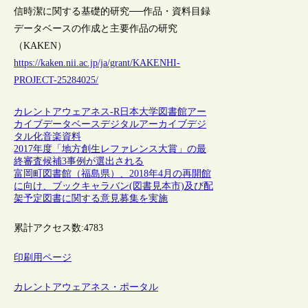
信時潔に関する基礎的研究──作品・資料目録
データベースの作成と主要作品の研究
（KAKEN）
https://kaken.nii.ac.jp/ja/grant/KAKENHI-
PROJECT-25284025/
カレントアウェアネス-R
日本
大学図書館
アー
カイブ
データベース
デジタルアーカイブ
デジ
タル化
音楽資料
2017年度「地方創生レファレンス大賞」の最
終審査候補3事例が選出される
富岡町図書館（福島県）、2018年4月の再開館
に向け、ブックキャラバン(図書見本市)及び配
架予定図書に関する意見募集を実施
累計アクセス数:
4783
印刷用ページ
カレントアウェアネス・ポータル