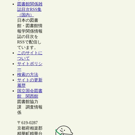
図書館関係雑
誌目次RSS集
（国内）
日本の図書
館・図書館情
報学関係情報
誌の目次を
RSSで配信し
ています。
このサイトに
ついて
サイトポリシ
ー
検索の方法
サイトの更新
履歴
国立国会図書
館 関西館
図書館協力
課 調査情報
係
〒619-0287
京都府相楽郡
精華町精華台