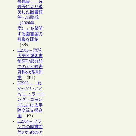
委員会、「災
害等により被
災した図書館
等への助成
（2026年
度）」を希望
する図書館の
募集を開始
（385）
E2903 – 琉球
大学附属図書
館医学部分館
でのカビ被害
資料の清掃作
業
（381）
E2902 – 「わ
かっていいと
も!」：ラーニ
ング・コモン
ズにおける学
際交流支援企
画
（63）
E2904 – フラ
ンスの図書館
等のためのア