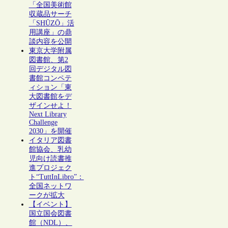
「全国美術館
収蔵品サーチ
「SHŪZŌ」活
用講座」の鼎
談内容を公開
東京大学附属
図書館、第2
回デジタル図
書館コンペテ
ィション「東
大図書館をデ
ザインせよ！
Next Library
Challenge
2030」を開催
イタリア図書
館協会、乳幼
児向け読書推
進プロジェク
ト“TuttInLibro”：
全国ネットワ
ークが拡大
【イベント】
国立国会図書
館（NDL）、