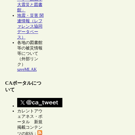
大震災と図書
館」
地震・災害 関
連情報（レフ
ァレンス協同
データベー
ス）
各地の図書館
等の被災情報
等について
（外部リン
ク）
saveMLAK
CAポータルにつ
いて
カレントアウ
ェアネス・ポ
ータル 新規
掲載コンテン
ツのRSS：