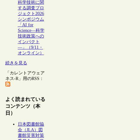
科学技術に関
する調査プロ
ジェクト2026
シンポジウム
「AI for
Science―科学
技術政策への
インパクト
―」（9/11・
オンライン）
続きを見る
「カレントアウェア
ネス-R」用のRSS：
よく読まれている
コンテンツ（本
日）
日本図書館協
会（JLA）図
書館災害対策