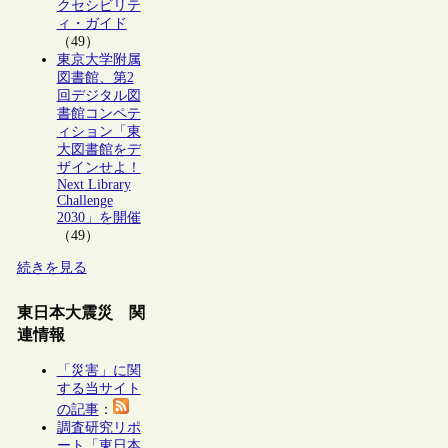
クセシビリテ
ィ・ガイド
（49）
東京大学附属
図書館、第2
回デジタル図
書館コンペテ
ィション「東
大図書館をデ
ザインせよ！
Next Library
Challenge
2030」を開催
（49）
続きを見る
東日本大震災 関
連情報
「災害」に関
する当サイト
の記事
：
調査研究リポ
ート「東日本