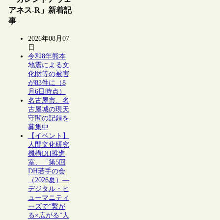
アネス-R」新着記
事
2026年08月07
日
令和8年熊本
地震による文
化財等の被害
が83件に（8
月6日時点）
名古屋市、名
古屋城の現天
守閣の記録を
募集中
【イベント】
人間文化研究
機構DH推進
室、「第5回
DH若手の会
（2026夏）―
デジタル・ヒ
ューマニティ
ーズで“繋が
る×広がる”人