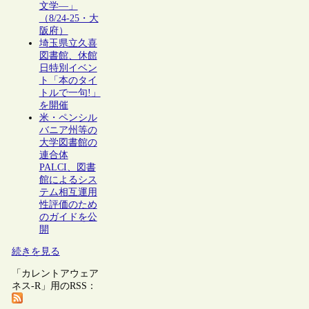
文学―」
（8/24-25・大
阪府）
埼玉県立久喜
図書館、休館
日特別イベン
ト「本のタイ
トルで一句!」
を開催
米・ペンシル
バニア州等の
大学図書館の
連合体
PALCI、図書
館によるシス
テム相互運用
性評価のため
のガイドを公
開
続きを見る
「カレントアウェア
ネス-R」用のRSS：