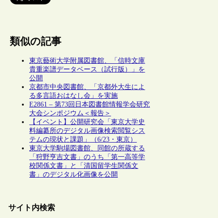
類似の記事
東京藝術大学附属図書館、「信時文庫
貴重楽譜データベース（試行版）」を
公開
京都市中央図書館、「京都外大生によ
る多言語おはなし会」を実施
E2861 – 第73回日本図書館情報学会研究
大会シンポジウム＜報告＞
【イベント】公開研究会「東京大学史
料編纂所のデジタル画像検索閲覧シス
テムの現状と課題」（6/23・東京）
東京大学駒場図書館、同館の所蔵する
「狩野亨吉文書」のうち「第一高等学
校関係文書」と「清国留学生関係文
書」のデジタル化画像を公開
サイト内検索