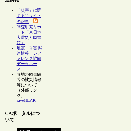
「災害」に関
する当サイト
の記事
：
調査研究リポ
ート「東日本
大震災と図書
館」
地震・災害 関
連情報（レフ
ァレンス協同
データベー
ス）
各地の図書館
等の被災情報
等について
（外部リン
ク）
saveMLAK
CAポータルにつ
いて