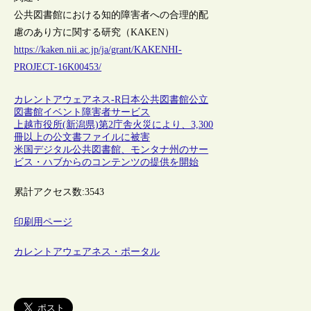
公共図書館における知的障害者への合理的配
慮のあり方に関する研究（KAKEN）
https://kaken.nii.ac.jp/ja/grant/KAKENHI-
PROJECT-16K00453/
カレントアウェアネス-R
日本
公共図書館
公立
図書館
イベント
障害者サービス
上越市役所(新潟県)第2庁舎火災により、3,300
冊以上の公文書ファイルに被害
米国デジタル公共図書館、モンタナ州のサー
ビス・ハブからのコンテンツの提供を開始
累計アクセス数:
3543
印刷用ページ
カレントアウェアネス・ポータル