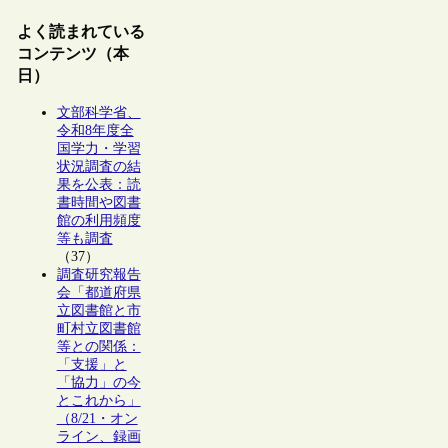
よく読まれている
コンテンツ（本
日）
文部科学省、
令和8年度全
国学力・学習
状況調査の結
果を公表：読
書時間や図書
館の利用頻度
等も調査
（37）
調査研究報告
会「都道府県
立図書館と市
町村立図書館
等との関係：
「支援」と
「協力」の今
とこれから」
（8/21・オン
ライン、録画