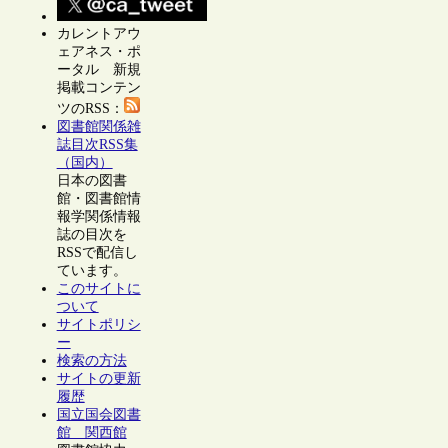
カレントアウ
ェアネス・ポ
ータル 新規
掲載コンテン
ツのRSS：
図書館関係雑
誌目次RSS集
（国内）
日本の図書
館・図書館情
報学関係情報
誌の目次を
RSSで配信し
ています。
このサイトに
ついて
サイトポリシ
ー
検索の方法
サイトの更新
履歴
国立国会図書
館 関西館