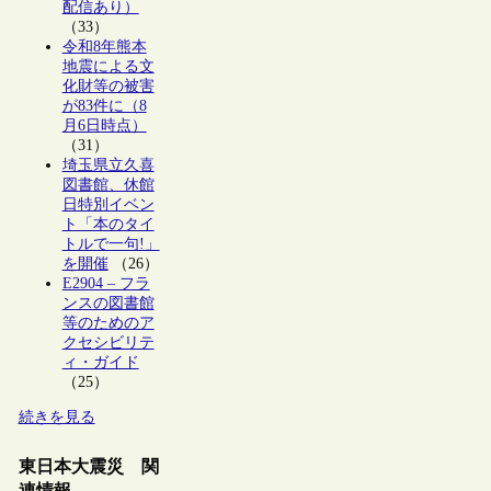
配信あり）
（33）
令和8年熊本
地震による文
化財等の被害
が83件に（8
月6日時点）
（31）
埼玉県立久喜
図書館、休館
日特別イベン
ト「本のタイ
トルで一句!」
を開催
（26）
E2904 – フラ
ンスの図書館
等のためのア
クセシビリテ
ィ・ガイド
（25）
続きを見る
東日本大震災 関
連情報