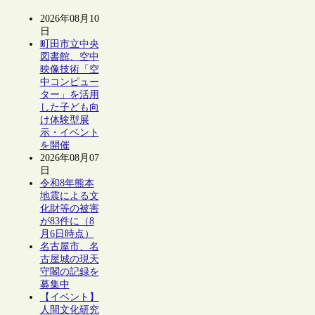
2026年08月10
日
町田市立中央
図書館、空中
映像技術「空
中コンピュー
ター」を活用
した子ども向
け体験型展
示・イベント
を開催
2026年08月07
日
令和8年熊本
地震による文
化財等の被害
が83件に（8
月6日時点）
名古屋市、名
古屋城の現天
守閣の記録を
募集中
【イベント】
人間文化研究