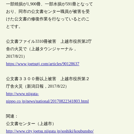
一部焼損が1,900冊、一部水損が591冊となって
おり、同市の公文書センター職員が被害を受
けた公文書の修復作業を行なっているとのこ
とです。
公文書ファイル3310冊被害 上越市役所第2庁
舎の火災で（上越タウンジャーナル，
2017/8/21）
https://www.joetsutj.com/articles/90128637
公文書３３００冊以上被害 上越市役所第２
庁舎火災（新潟日報，2017/8/22）
http://www.niigata-
nippo.co.jp/news/national/20170822341803.html
関連：
公文書センター（上越市）
http://www.city.joetsu.niigata.jp/soshiki/koubunsho/