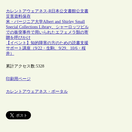
カレントアウェアネス-R
日本
公文書館
公文書
災害
資料保存
米・バージニア大学Albert and Shirley Small
Special Collections Library、シャーロッツビル
での衝突事件で用いられたエフェメラ類の寄
贈を呼びかけ
【イベント】知的障害の方のための読書支援
サポート講座（9/22・生駒、9/29、10/6・桜
井）
累計アクセス数:
5328
印刷用ページ
カレントアウェアネス・ポータル