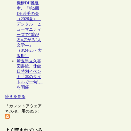
機構DH推進
室、「第5回
DH若手の会
（2026夏）―
デジタル・ヒ
ューマニティ
ーズで“繋が
る×広がる”人
文学―」
（8/24-25・大
阪府）
埼玉県立久喜
図書館、休館
日特別イベン
ト「本のタイ
トルで一句!」
を開催
続きを見る
「カレントアウェア
ネス-R」用のRSS：
よく読まれている