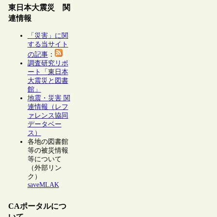
東日本大震災 関
連情報
「災害」に関
する当サイト
の記事
：
調査研究リポ
ート「東日本
大震災と図書
館」
地震・災害 関
連情報（レフ
ァレンス協同
データベー
ス）
各地の図書館
等の被災情報
等について
（外部リン
ク）
saveMLAK
CAポータルにつ
いて