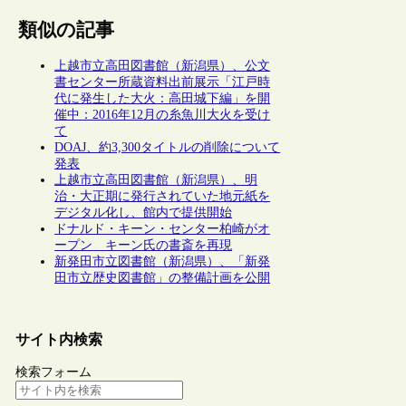
類似の記事
上越市立高田図書館（新潟県）、公文
書センター所蔵資料出前展示「江戸時
代に発生した大火：高田城下編」を開
催中：2016年12月の糸魚川大火を受け
て
DOAJ、約3,300タイトルの削除について
発表
上越市立高田図書館（新潟県）、明
治・大正期に発行されていた地元紙を
デジタル化し、館内で提供開始
ドナルド・キーン・センター柏崎がオ
ープン キーン氏の書斎を再現
新発田市立図書館（新潟県）、「新発
田市立歴史図書館」の整備計画を公開
サイト内検索
検索フォーム