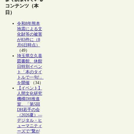
コンテンツ（本
日）
令和8年熊本
地震による文
化財等の被害
が83件に（8
月6日時点）
（49）
埼玉県立久喜
図書館、休館
日特別イベン
ト「本のタイ
トルで一句!」
を開催
（34）
【イベント】
人間文化研究
機構DH推進
室、「第5回
DH若手の会
（2026夏）―
デジタル・ヒ
ューマニティ
ーズで“繋が