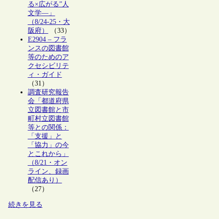
る×広がる”人
文学―」
（8/24-25・大
阪府）
（33）
E2904 – フラ
ンスの図書館
等のためのア
クセシビリテ
ィ・ガイド
（31）
調査研究報告
会「都道府県
立図書館と市
町村立図書館
等との関係：
「支援」と
「協力」の今
とこれから」
（8/21・オン
ライン、録画
配信あり）
（27）
続きを見る