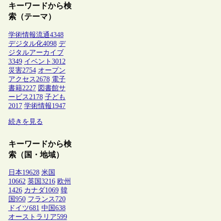
キーワードから検
索（テーマ）
学術情報流通
4348
デジタル化
4098
デ
ジタルアーカイブ
3349
イベント
3012
災害
2754
オープン
アクセス
2678
電子
書籍
2227
図書館サ
ービス
2178
子ども
2017
学術情報
1947
続きを見る
キーワードから検
索（国・地域）
日本
19628
米国
10662
英国
3216
欧州
1426
カナダ
1069
韓
国
950
フランス
720
ドイツ
681
中国
638
オーストラリア
599