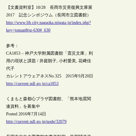
【文書資料室】10/28 長岡市災害復興文庫展
2017 記念シンポジウム（長岡市立図書館）
http://www.lib.city.nagaoka.niigata.jp/index.php?
key=joman8tjg-630#_630
参考：
CA1853 – 神戸大学附属図書館「震災文庫」利
用の現状と課題 / 井庭朗子, 小村愛美, 花﨑佳
代子
カレントアウェアネスNo.325 2015年9月20日
http://current.ndl.go.jp/ca1853
くまもと森都心プラザ図書館、「熊本地震関
連資料」を募集中
Posted 2016年7月14日
http://current.ndl.go.jp/node/32079