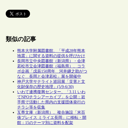
類似の記事
熊本大学附属図書館、「平成28年熊本
地震」に関する資料の提供を呼びかけ
長岡市立中央図書館（新潟県）・会津
若松市立会津図書館（福島県）、コラ
ボ企画「戊辰150周年 河井継之助がつ
なぐ 長岡と会津若松」展を開催中
神戸大学サテライト巡回展「災害と文
化財保存の歴史地理」(5/9-6/30)
いわて連携復興センター、「3.11 いわ
てNPOチラシアーカイブ」を公開：岩
手県で活動した県内の支援団体発行の
チラシ等を収集
互尊文庫（新潟県）、複合施設「米百
俵プレイス ミライエ長岡」に移転・開
館：15のテーマ別に資料を配架