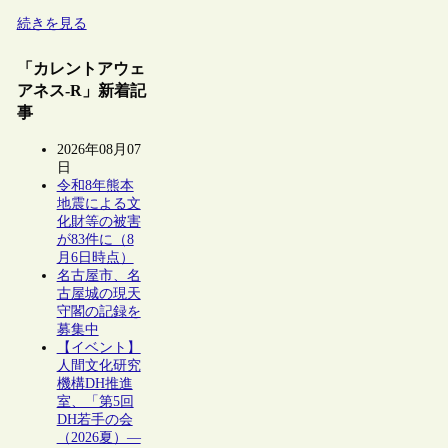
続きを見る
「カレントアウェ
アネス-R」新着記
事
2026年08月07
日
令和8年熊本
地震による文
化財等の被害
が83件に（8
月6日時点）
名古屋市、名
古屋城の現天
守閣の記録を
募集中
【イベント】
人間文化研究
機構DH推進
室、「第5回
DH若手の会
（2026夏）―