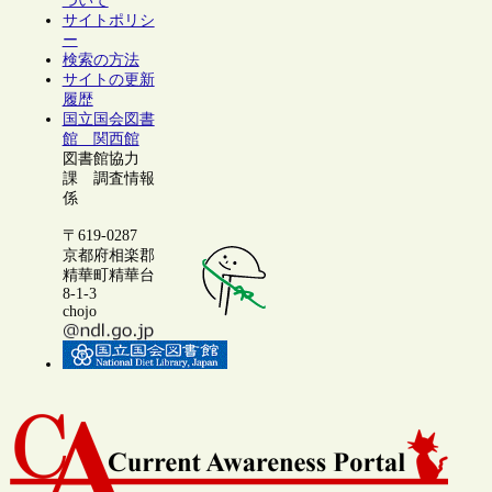
ついて
サイトポリシ
ー
検索の方法
サイトの更新
履歴
国立国会図書
館 関西館
図書館協力
課 調査情報
係
〒619-0287
京都府相楽郡
精華町精華台
8-1-3
chojo