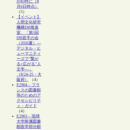
が83件に（8
月6日時点）
（5）
【イベント】
人間文化研究
機構DH推進
室、「第5回
DH若手の会
（2026夏）―
デジタル・ヒ
ューマニティ
ーズで“繋が
る×広がる”人
文学―」
（8/24-25・大
阪府）
（4）
E2904 – フラ
ンスの図書館
等のためのア
クセシビリテ
ィ・ガイド
（4）
E2903 – 琉球
大学附属図書
館医学部分館