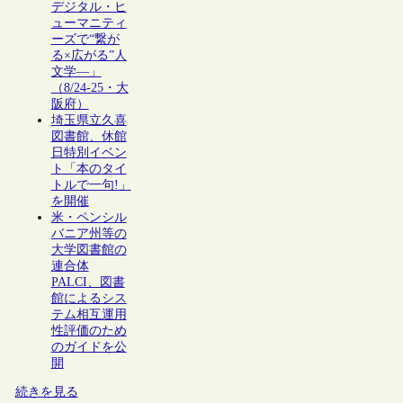
デジタル・ヒ
ューマニティ
ーズで“繋が
る×広がる”人
文学―」
（8/24-25・大
阪府）
埼玉県立久喜
図書館、休館
日特別イベン
ト「本のタイ
トルで一句!」
を開催
米・ペンシル
バニア州等の
大学図書館の
連合体
PALCI、図書
館によるシス
テム相互運用
性評価のため
のガイドを公
開
続きを見る