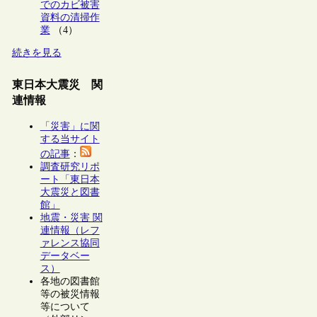
でのカビ被害
資料の清掃作
業
（4）
続きを見る
東日本大震災 関
連情報
「災害」に関
する当サイト
の記事
：
調査研究リポ
ート「東日本
大震災と図書
館」
地震・災害 関
連情報（レフ
ァレンス協同
データベー
ス）
各地の図書館
等の被災情報
等について