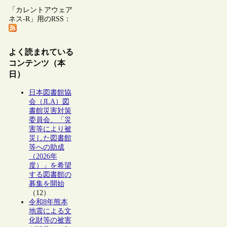
「カレントアウェア
ネス-R」用のRSS：
よく読まれている
コンテンツ（本
日）
日本図書館協
会（JLA）図
書館災害対策
委員会、「災
害等により被
災した図書館
等への助成
（2026年
度）」を希望
する図書館の
募集を開始
（12）
令和8年熊本
地震による文
化財等の被害