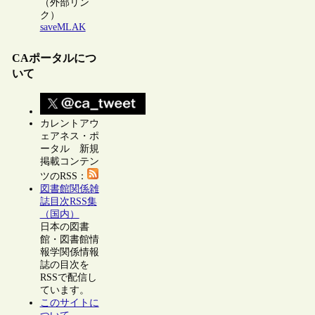
（外部リン
ク）
saveMLAK
CAポータルにつ
いて
カレントアウ
ェアネス・ポ
ータル 新規
掲載コンテン
ツのRSS：
図書館関係雑
誌目次RSS集
（国内）
日本の図書
館・図書館情
報学関係情報
誌の目次を
RSSで配信し
ています。
このサイトに