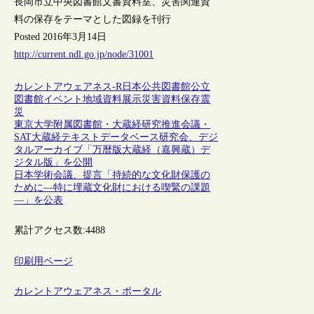
長岡市立中央図書館文書資料室、災害関連資
料の保存をテーマとした図録を刊行
Posted 2016年3月14日
http://current.ndl.go.jp/node/31001
カレントアウェアネス-R
日本
公共図書館
公立
図書館
イベント
地域資料
展示
災害
資料保存
震
災
東京大学附属図書館・大蔵経研究推進会議・
SAT大蔵経テキストデータベース研究会、デジ
タルアーカイブ「万暦版大蔵経（嘉興蔵）デ
ジタル版」を公開
日本学術会議、提言「持続的な文化財保護の
ために―特に埋蔵文化財における喫緊の課題
―」を公表
累計アクセス数:
4488
印刷用ページ
カレントアウェアネス・ポータル