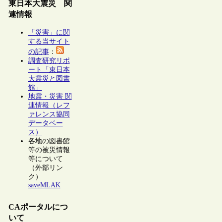
東日本大震災 関
連情報
「災害」に関
する当サイト
の記事
：
調査研究リポ
ート「東日本
大震災と図書
館」
地震・災害 関
連情報（レフ
ァレンス協同
データベー
ス）
各地の図書館
等の被災情報
等について
（外部リン
ク）
saveMLAK
CAポータルにつ
いて