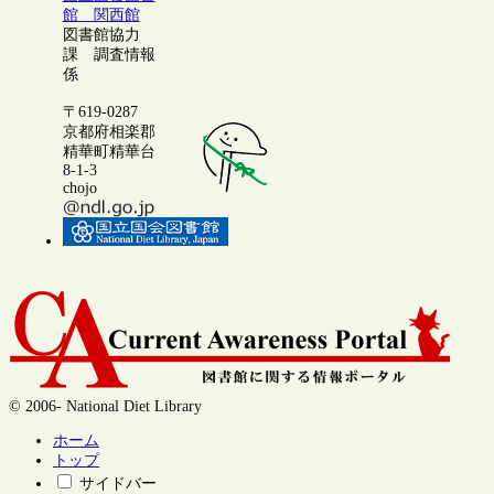
館 関西館
図書館協力
課 調査情報
係
〒619-0287
京都府相楽郡
精華町精華台
8-1-3
chojo
© 2006- National Diet Library
ホーム
トップ
サイドバー