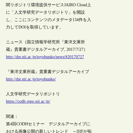
関リポジトリ環境提供サービスJAIRO Cloud上
に「人文学研究データリポジトリ」を開設
し、ここにコンテンツのメタデータ134件を入
力してDOIを取得しています。
ニュース（国立情報学研究所『東洋文庫所
蔵』貴重書デジタルアーカイブ, 2017/7/27）
http://dsr.nii.ac.jp/toyobunko/news/#20170727
『東洋文庫所蔵』貴重書デジタルアーカイブ
http://dsr.nii.ac.jp/toyobunko/
人文学研究データリポジトリ
https://codh.repo.nii.ac.jp/
関連：
第4回CODHセミナー デジタルアーカイブに
おける画像公開の新しいトレンド ～IIIFが拓