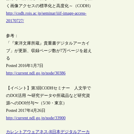
く画像アクセスの標準化と高度化～（CODH）
http://codh.rois.ac.jp/seminar/iiif-image-access-
20170727/
参考：
「『東洋文庫所蔵』貴重書デジタルアーカイ
ブ」が更新、収録ページ数が7万ページを超え
る
Posted 2016年1月7日
http://current.ndl.go.jp/node/30386
【イベント】第3回CODHセミナー 人文学で
のDOI活用 〜研究データや所蔵品など研究資
源へのDOI付与〜（5/30・東京）
Posted 2017年4月26日
http://current.ndl.go.jp/node/33900
カレントアウェアネス-R
日本
デジタルアーカ