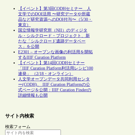
【イベント】第3回CODHセミナー 人
文学でのDOI活用 〜研究データや所蔵
品など研究資源へのDOI付与〜（5/30・
東京）
国立情報学研究所（NII）のディジタ
ル・シルクロード・プロジェクト、新
たな「シルクロード遺跡データベー
ス」を公開
E2301 – オープンな画像の利活用を開拓
するIIIF Curation Platform
【イベント】第14回CODHセミナー
「IIIF Curation Platform利活用レシピ100
連発」 （2/18・オンライン）
人文学オープンデータ共同利用センタ
ー(CODH)、 IIIF Curation Platformの公
式ページを公開：IIIF Curation Finderの
詳細情報も公開
サイト内検索
検索フォーム