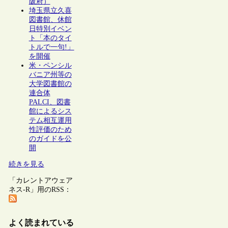
阪府）
埼玉県立久喜
図書館、休館
日特別イベン
ト「本のタイ
トルで一句!」
を開催
米・ペンシル
バニア州等の
大学図書館の
連合体
PALCI、図書
館によるシス
テム相互運用
性評価のため
のガイドを公
開
続きを見る
「カレントアウェア
ネス-R」用のRSS：
よく読まれている