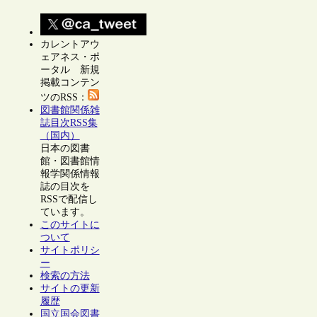
カレントアウ
ェアネス・ポ
ータル 新規
掲載コンテン
ツのRSS：
図書館関係雑
誌目次RSS集
（国内）
日本の図書
館・図書館情
報学関係情報
誌の目次を
RSSで配信し
ています。
このサイトに
ついて
サイトポリシ
ー
検索の方法
サイトの更新
履歴
国立国会図書