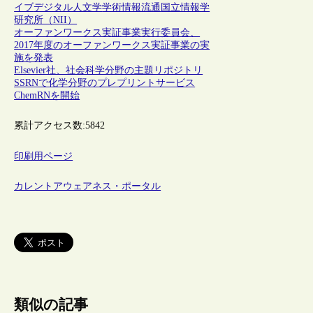
イブ
デジタル人文学
学術情報流通
国立情報学
研究所（NII）
オーファンワークス実証事業実行委員会、
2017年度のオーファンワークス実証事業の実
施を発表
Elsevier社、社会科学分野の主題リポジトリ
SSRNで化学分野のプレプリントサービス
ChemRNを開始
累計アクセス数:
5842
印刷用ページ
カレントアウェアネス・ポータル
類似の記事