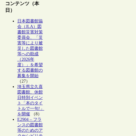
コンテンツ（本
日）
日本図書館協
会（JLA）図
書館災害対策
委員会、「災
害等により被
災した図書館
等への助成
（2026年
度）」を希望
する図書館の
募集を開始
（27）
埼玉県立久喜
図書館、休館
日特別イベン
ト「本のタイ
トルで一句!」
を開催
（8）
E2904 – フラ
ンスの図書館
等のためのア
クセシビリテ