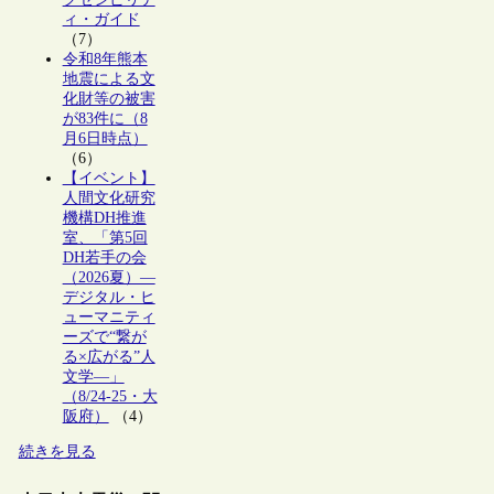
ィ・ガイド
（7）
令和8年熊本
地震による文
化財等の被害
が83件に（8
月6日時点）
（6）
【イベント】
人間文化研究
機構DH推進
室、「第5回
DH若手の会
（2026夏）―
デジタル・ヒ
ューマニティ
ーズで“繋が
る×広がる”人
文学―」
（8/24-25・大
阪府）
（4）
続きを見る