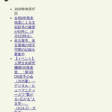
2026年08月07
日
令和8年熊本
地震による文
化財等の被害
が83件に（8
月6日時点）
名古屋市、名
古屋城の現天
守閣の記録を
募集中
【イベント】
人間文化研究
機構DH推進
室、「第5回
DH若手の会
（2026夏）―
デジタル・ヒ
ューマニティ
ーズで“繋が
る×広がる”人
文学―」
（8/24-25・大