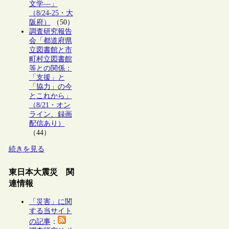
文学―」
（8/24-25・大
阪府）
（50）
調査研究報告
会「都道府県
立図書館と市
町村立図書館
等との関係：
「支援」と
「協力」の今
とこれから」
（8/21・オン
ライン、録画
配信あり）
（44）
続きを見る
東日本大震災 関
連情報
「災害」に関
する当サイト
の記事
：