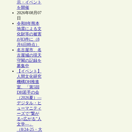
示・イベント
を開催
2026年08月07
日
令和8年熊本
地震による文
化財等の被害
が83件に（8
月6日時点）
名古屋市、名
古屋城の現天
守閣の記録を
募集中
【イベント】
人間文化研究
機構DH推進
室、「第5回
DH若手の会
（2026夏）―
デジタル・ヒ
ューマニティ
ーズで“繋が
る×広がる”人
文学―」
（8/24-25・大