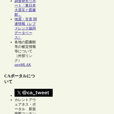
調査研究リポ
ート「東日本
大震災と図書
館」
地震・災害 関
連情報（レフ
ァレンス協同
データベー
ス）
各地の図書館
等の被災情報
等について
（外部リン
ク）
saveMLAK
CAポータルにつ
いて
カレントアウ
ェアネス・ポ
ータル 新規
掲載コンテン