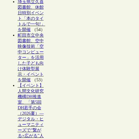
埼玉県立久喜
図書館、休館
日特別イベン
ト「本のタイ
トルで一句!」
を開催
（54）
町田市立中央
図書館、空中
映像技術「空
中コンピュー
ター」を活用
した子ども向
け体験型展
示・イベント
を開催
（53）
【イベント】
人間文化研究
機構DH推進
室、「第5回
DH若手の会
（2026夏）―
デジタル・ヒ
ューマニティ
ーズで“繋が
る×広がる”人