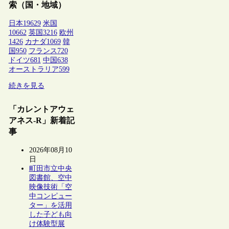
索（国・地域）
日本
19629
米国
10662
英国
3216
欧州
1426
カナダ
1069
韓
国
950
フランス
720
ドイツ
681
中国
638
オーストラリア
599
続きを見る
「カレントアウェ
アネス-R」新着記
事
2026年08月10
日
町田市立中央
図書館、空中
映像技術「空
中コンピュー
ター」を活用
した子ども向
け体験型展