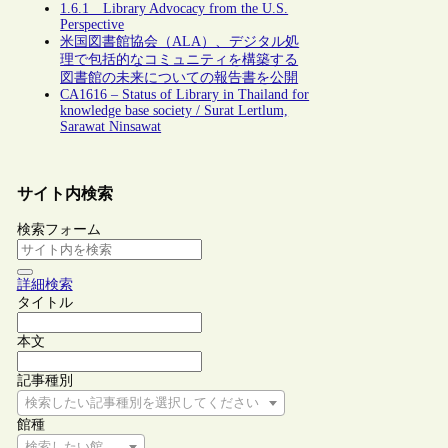
1.6.1 Library Advocacy from the U.S.
Perspective
米国図書館協会（ALA）、デジタル処
理で包括的なコミュニティを構築する
図書館の未来についての報告書を公開
CA1616 – Status of Library in Thailand for
knowledge base society / Surat Lertlum,
Sarawat Ninsawat
サイト内検索
検索フォーム
詳細検索
タイトル
本文
記事種別
検索したい記事種別を選択してください
館種
検索したい館種を選択してください