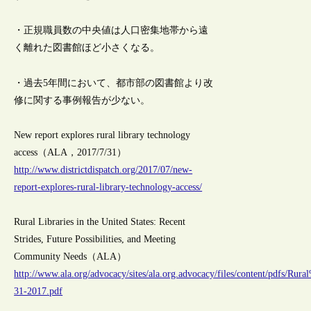
・正規職員数の中央値は人口密集地帯から遠
く離れた図書館ほど小さくなる。
・過去5年間において、都市部の図書館より改
修に関する事例報告が少ない。
New report explores rural library technology
access（ALA，2017/7/31）
http://www.districtdispatch.org/2017/07/new-
report-explores-rural-library-technology-access/
Rural Libraries in the United States: Recent
Strides, Future Possibilities, and Meeting
Community Needs（ALA）
http://www.ala.org/advocacy/sites/ala.org.advocacy/files/content/pdfs/Ru
31-2017.pdf