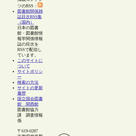
ツのRSS：
図書館関係雑
誌目次RSS集
（国内）
日本の図書
館・図書館情
報学関係情報
誌の目次を
RSSで配信し
ています。
このサイトに
ついて
サイトポリシ
ー
検索の方法
サイトの更新
履歴
国立国会図書
館 関西館
図書館協力
課 調査情報
係
〒619-0287