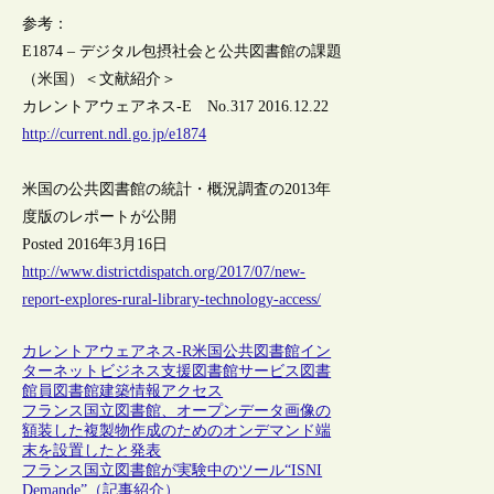
参考：
E1874 – デジタル包摂社会と公共図書館の課題
（米国）＜文献紹介＞
カレントアウェアネス-E No.317 2016.12.22
http://current.ndl.go.jp/e1874
米国の公共図書館の統計・概況調査の2013年
度版のレポートが公開
Posted 2016年3月16日
http://www.districtdispatch.org/2017/07/new-
report-explores-rural-library-technology-access/
カレントアウェアネス-R
米国
公共図書館
イン
ターネット
ビジネス支援
図書館サービス
図書
館員
図書館建築
情報アクセス
フランス国立図書館、オープンデータ画像の
額装した複製物作成のためのオンデマンド端
末を設置したと発表
フランス国立図書館が実験中のツール“ISNI
Demande”（記事紹介）