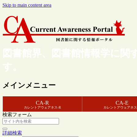
Skip to main content area
図書館界、図書館情報学に関
す。
メインメニュー
CA-R
CA-E
カレントアウェアネス-R
カレントアウェアネス
検索フォーム
詳細検索