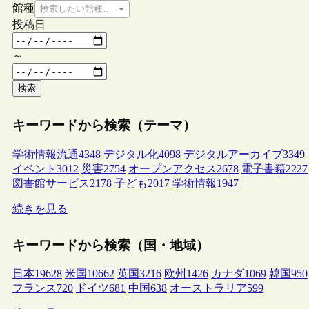
館種
検索したい館種を選択してください
投稿日
～
検索
キーワードから検索（テーマ）
学術情報流通
4348
デジタル化
4098
デジタルアーカイブ
3349
イベント
3012
災害
2754
オープンアクセス
2678
電子書籍
2227
図書館サービス
2178
子ども
2017
学術情報
1947
続きを見る
キーワードから検索（国・地域）
日本
19628
米国
10662
英国
3216
欧州
1426
カナダ
1069
韓国
950
フランス
720
ドイツ
681
中国
638
オーストラリア
599