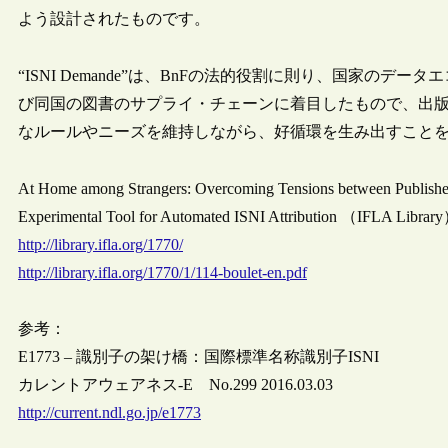
よう設計されたものです。
“ISNI Demande”は、BnFの法的役割に則り、国家の
び同国の図書のサプライ・チェーンに着目したもので、出
なルールやニーズを維持しながら、好循環を生み出すこと
At Home among Strangers: Overcoming Tensions between Publishers
Experimental Tool for Automated ISNI Attribution （IFLA Librar
http://library.ifla.org/1770/
http://library.ifla.org/1770/1/114-boulet-en.pdf
参考：
E1773 – 識別子の架け橋：国際標準名称識別子ISNI
カレントアウェアネス-E No.299 2016.03.03
http://current.ndl.go.jp/e1773