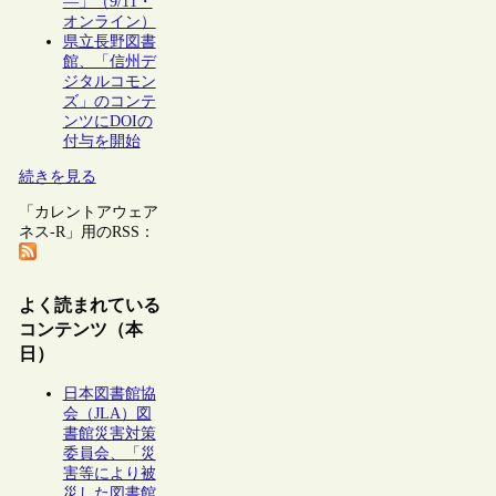
―」（9/11・
オンライン）
県立長野図書
館、「信州デ
ジタルコモン
ズ」のコンテ
ンツにDOIの
付与を開始
続きを見る
「カレントアウェア
ネス-R」用のRSS：
よく読まれている
コンテンツ（本
日）
日本図書館協
会（JLA）図
書館災害対策
委員会、「災
害等により被
災した図書館