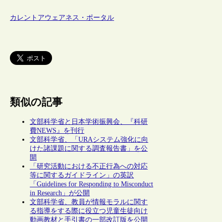
カレントアウェアネス・ポータル
類似の記事
文部科学省と日本学術振興会、『科研
費NEWS』を刊行
文部科学省、「URAシステム強化に向
けた諸課題に関する調査報告書」を公
開
「研究活動における不正行為への対応
等に関するガイドライン」の英訳
「Guidelines for Responding to Misconduct
in Research」が公開
文部科学省、教員が情報モラルに関す
る指導をする際に役立つ児童生徒向け
動画教材と手引書の一部改訂版を公開