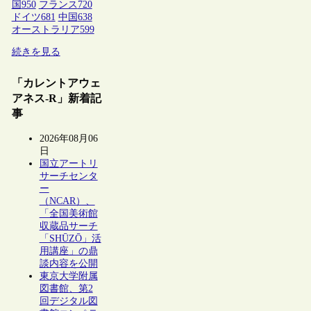
国
950
フランス
720
ドイツ
681
中国
638
オーストラリア
599
続きを見る
「カレントアウェ
アネス-R」新着記
事
2026年08月06
日
国立アートリ
サーチセンタ
ー
（NCAR）、
「全国美術館
収蔵品サーチ
「SHŪZŌ」活
用講座」の鼎
談内容を公開
東京大学附属
図書館、第2
回デジタル図