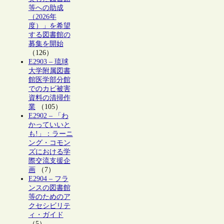
等への助成
（2026年
度）」を希望
する図書館の
募集を開始
（126）
E2903 – 琉球
大学附属図書
館医学部分館
でのカビ被害
資料の清掃作
業
（105）
E2902 – 「わ
かっていいと
も!」：ラーニ
ング・コモン
ズにおける学
際交流支援企
画
（7）
E2904 – フラ
ンスの図書館
等のためのア
クセシビリテ
ィ・ガイド
（5）