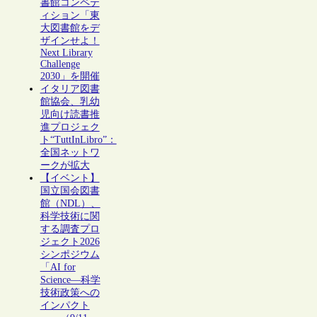
書館コンペテ
ィション「東
大図書館をデ
ザインせよ！
Next Library
Challenge
2030」を開催
イタリア図書
館協会、乳幼
児向け読書推
進プロジェク
ト“TuttInLibro”：
全国ネットワ
ークが拡大
【イベント】
国立国会図書
館（NDL）、
科学技術に関
する調査プロ
ジェクト2026
シンポジウム
「AI for
Science―科学
技術政策への
インパクト