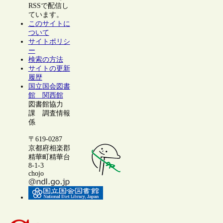
RSSで配信し
ています。
このサイトに
ついて
サイトポリシ
ー
検索の方法
サイトの更新
履歴
国立国会図書
館 関西館
図書館協力
課 調査情報
係
〒619-0287
京都府相楽郡
精華町精華台
8-1-3
chojo