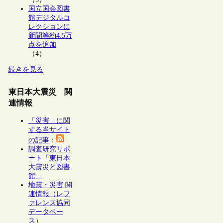
国立国会図書
館デジタルコ
レクションに
新聞等約4.5万
点を追加
（4）
続きを見る
東日本大震災 関
連情報
「災害」に関
する当サイト
の記事
：
調査研究リポ
ート「東日本
大震災と図書
館」
地震・災害 関
連情報（レフ
ァレンス協同
データベー
ス）