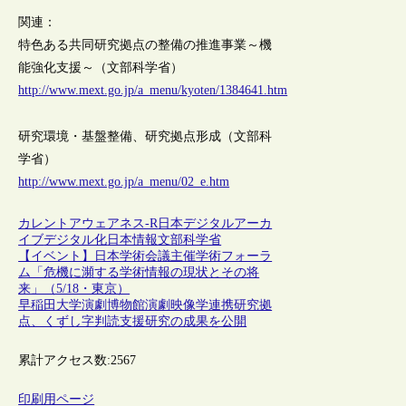
関連：
特色ある共同研究拠点の整備の推進事業～機
能強化支援～（文部科学省）
http://www.mext.go.jp/a_menu/kyoten/1384641.htm
研究環境・基盤整備、研究拠点形成（文部科
学省）
http://www.mext.go.jp/a_menu/02_e.htm
カレントアウェアネス-R
日本
デジタルアーカ
イブ
デジタル化
日本情報
文部科学省
【イベント】日本学術会議主催学術フォーラ
ム「危機に瀕する学術情報の現状とその将
来」（5/18・東京）
早稲田大学演劇博物館演劇映像学連携研究拠
点、くずし字判読支援研究の成果を公開
累計アクセス数:
2567
印刷用ページ