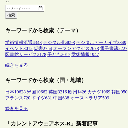
～
検索
キーワードから検索（テーマ）
学術情報流通
4348
デジタル化
4098
デジタルアーカイブ
3349
イベント
3012
災害
2754
オープンアクセス
2678
電子書籍
2227
図書館サービス
2178
子ども
2017
学術情報
1947
続きを見る
キーワードから検索（国・地域）
日本
19628
米国
10662
英国
3216
欧州
1426
カナダ
1069
韓国
950
フランス
720
ドイツ
681
中国
638
オーストラリア
599
続きを見る
「カレントアウェアネス-R」新着記事