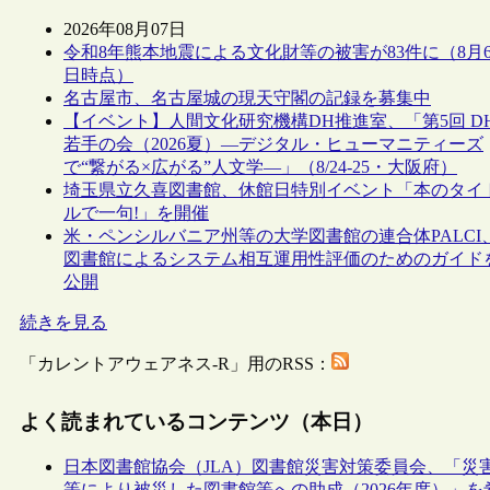
2026年08月07日
令和8年熊本地震による文化財等の被害が83件に（8月
日時点）
名古屋市、名古屋城の現天守閣の記録を募集中
【イベント】人間文化研究機構DH推進室、「第5回 D
若手の会（2026夏）―デジタル・ヒューマニティーズ
で“繋がる×広がる”人文学―」（8/24-25・大阪府）
埼玉県立久喜図書館、休館日特別イベント「本のタイ
ルで一句!」を開催
米・ペンシルバニア州等の大学図書館の連合体PALCI
図書館によるシステム相互運用性評価のためのガイド
公開
続きを見る
「カレントアウェアネス-R」用のRSS：
よく読まれているコンテンツ（本日）
日本図書館協会（JLA）図書館災害対策委員会、「災
等により被災した図書館等への助成（2026年度）」を