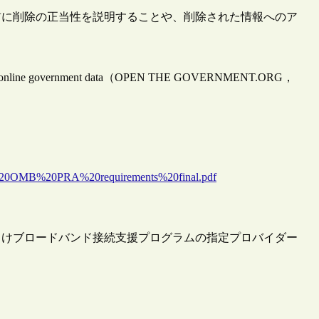
前に削除の正当性を説明することや、削除された情報へのア
stripping online government data（OPEN THE GOVERNMENT.ORG，
20to%20OMB%20PRA%20requirements%20final.pdf
向けブロードバンド接続支援プログラムの指定プロバイダー