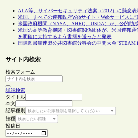
ALA等、サイバーセキュリティ法案（2012）に懸念
米国、すべての連邦政府Webサイト・Webサービスに”HTTP
米国政府機関（NASA、AHRQ、USDA）が、公的
米国の高等教育機関・図書館関係団体が、米国連邦通
を明確に支持するよう書簡を送ったと発表
国際図書館連盟公共図書館分科会の中間大会“STEAM int
サイト内検索
検索フォーム
詳細検索
タイトル
本文
記事種別
検索したい記事種別を選択してください
館種
検索したい館種を選択してください
投稿日