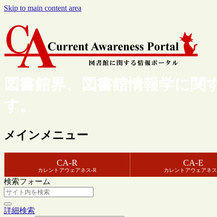
Skip to main content area
図書館界、図書館情報学に関
す。
メインメニュー
CA-R
CA-E
カレントアウェアネス-R
カレントアウェアネス
検索フォーム
詳細検索