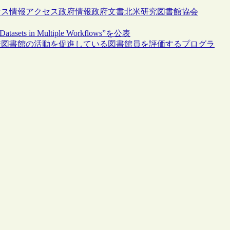
セス
情報アクセス
政府情報
政府文書
北米研究図書館協会
asets in Multiple Workflows”を公表
校図書館の活動を促進している図書館員を評価するプログラ