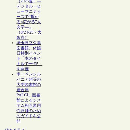
（2026夏）―
デジタル・ヒ
ューマニティ
ーズで“繋が
る×広がる”人
文学―」
（8/24-25・大
阪府）
埼玉県立久喜
図書館、休館
日特別イベン
ト「本のタイ
トルで一句!」
を開催
米・ペンシル
バニア州等の
大学図書館の
連合体
PALCI、図書
館によるシス
テム相互運用
性評価のため
のガイドを公
開