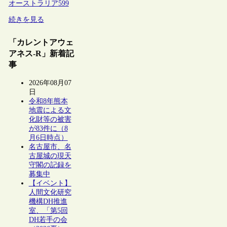
オーストラリア
599
続きを見る
「カレントアウェ
アネス-R」新着記
事
2026年08月07
日
令和8年熊本
地震による文
化財等の被害
が83件に（8
月6日時点）
名古屋市、名
古屋城の現天
守閣の記録を
募集中
【イベント】
人間文化研究
機構DH推進
室、「第5回
DH若手の会