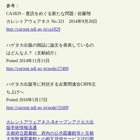
参考：
CA1829 – 査読をめぐる新たな問題 / 佐藤翔
カレントアウェアネス No.321 2014年9月20日
http://current.ndl.go.jp/ca1829
ハゲタカ出版の雑誌に論文を発表しているの
はどんな人？（文献紹介）
Posted 2014年11月11日
http://current.ndl.go.jp/node/27409
ハゲタカ出版等に対抗する企業間連合CRPR立
ち上げへ
Posted 2016年5月17日
http://current.ndl.go.jp/node/31609
カレントアウェアネス-R
オープンアクセス
出
版
学術情報流通
京都府立図書館、府内の公共図書館等と京都
大学附属図書館との相互貸借サービス試行開