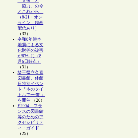
「支援」と
「協力」の今
とこれから」
（8/21・オン
ライン、録画
配信あり）
（33）
令和8年熊本
地震による文
化財等の被害
が83件に（8
月6日時点）
（31）
埼玉県立久喜
図書館、休館
日特別イベン
ト「本のタイ
トルで一句!」
を開催
（26）
E2904 – フラ
ンスの図書館
等のためのア
クセシビリテ
ィ・ガイド
（25）