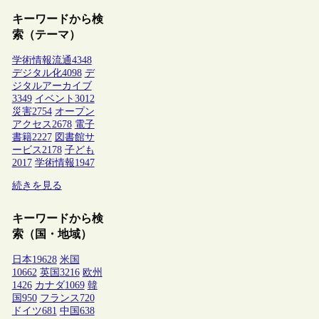
キーワードから検
索（テーマ）
学術情報流通
4348
デジタル化
4098
デ
ジタルアーカイブ
3349
イベント
3012
災害
2754
オープン
アクセス
2678
電子
書籍
2227
図書館サ
ービス
2178
子ども
2017
学術情報
1947
続きを見る
キーワードから検
索（国・地域）
日本
19628
米国
10662
英国
3216
欧州
1426
カナダ
1069
韓
国
950
フランス
720
ドイツ
681
中国
638