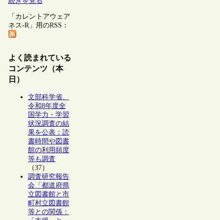
続きを見る
「カレントアウェア
ネス-R」用のRSS：
よく読まれている
コンテンツ（本
日）
文部科学省、
令和8年度全
国学力・学習
状況調査の結
果を公表：読
書時間や図書
館の利用頻度
等も調査
（37）
調査研究報告
会「都道府県
立図書館と市
町村立図書館
等との関係：