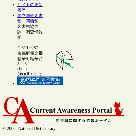
サイトの更新
履歴
国立国会図書
館 関西館
図書館協力
課 調査情報
係
〒619-0287
京都府相楽郡
精華町精華台
8-1-3
chojo
© 2006- National Diet Library