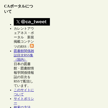
CAポータルにつ
いて
カレントアウ
ェアネス・ポ
ータル 新規
掲載コンテン
ツのRSS：
図書館関係雑
誌目次RSS集
（国内）
日本の図書
館・図書館情
報学関係情報
誌の目次を
RSSで配信し
ています。
このサイトに
ついて
サイトポリシ
ー
検索の方法