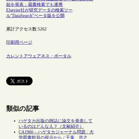
始を発表：蔵書検索でも連携
Elsevier社が研究データの検索ツー
ル”DataSearch”ベータ版を公開
累計アクセス数:
5262
印刷用ページ
カレントアウェアネス・ポータル
類似の記事
ハゲタカ出版の雑誌に論文を発表して
いるのはどんな人？（文献紹介）
CA1960 – ハゲタカジャーナル問題 : 大
学図書館員の視点から / 千葉 浩之