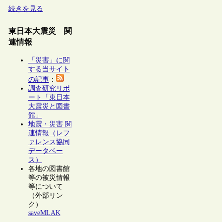
続きを見る
東日本大震災 関
連情報
「災害」に関
する当サイト
の記事
：
調査研究リポ
ート「東日本
大震災と図書
館」
地震・災害 関
連情報（レフ
ァレンス協同
データベー
ス）
各地の図書館
等の被災情報
等について
（外部リン
ク）
saveMLAK