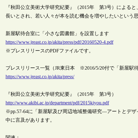
『秋田公立美術大学研究紀要』（2015年 第3号）による
長いとされ、若い人々が本を読む機会を増やしたいという
新屋駅待合室に「小さな図書館」を設置します
https://www.jreast.co.jp/akita/press/pdf/20160520-4.pdf
※プレスリリースのPDFファイルです。
プレスリリース一覧（JR東日本 ※2016/5/20付で「
https://www.jreast.co.jp/akita/press/
『秋田公立美術大学研究紀要』（2015年 第3号）
http://www.akibi.ac.jp/department/pdf/2015kiyou.pdf
※pp.57-64に「新屋駅及び周辺地域整備研究―アートと
中に言及があります。
関連：