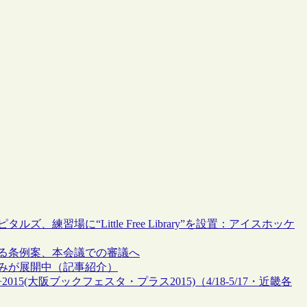
練習場に“Little Free Library”を設置：アイスホッケ
”を規制する条例案、本会議での審議へ
”の取組みが展開中（記事紹介）
015(大阪ブックフェスタ・プラス2015)（4/18-5/17・近畿各