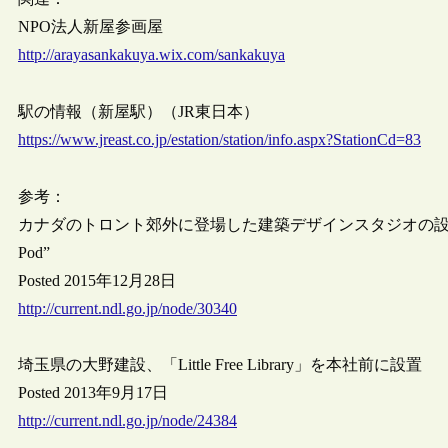
NPO法人新屋参画屋
http://arayasankakuya.wix.com/sankakuya
駅の情報（新屋駅）（JR東日本）
https://www.jreast.co.jp/estation/station/info.aspx?StationCd=83
参考：
カナダのトロント郊外に登場した建築デザインスタジオの設計
Pod”
Posted 2015年12月28日
http://current.ndl.go.jp/node/30340
埼玉県の大野建設、「Little Free Library」を本社前に設置
Posted 2013年9月17日
http://current.ndl.go.jp/node/24384