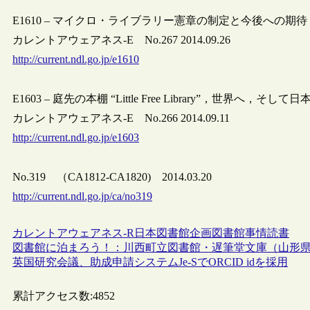
E1610 – マイクロ・ライブラリー憲章の制定と今後への期待
カレントアウェアネス-E No.267 2014.09.26
http://current.ndl.go.jp/e1610
E1603 – 庭先の本棚 “Little Free Library”，世界へ，そして日
カレントアウェアネス-E No.266 2014.09.11
http://current.ndl.go.jp/e1603
No.319 （CA1812-CA1820) 2014.03.20
http://current.ndl.go.jp/ca/no319
カレントアウェアネス-R
日本
図書館
企画
図書館事情
読書
図書館に泊まろう！：川西町立図書館・遅筆堂文庫（山形
英国研究会議、助成申請システムJe-SでORCID idを採用
累計アクセス数:
4852