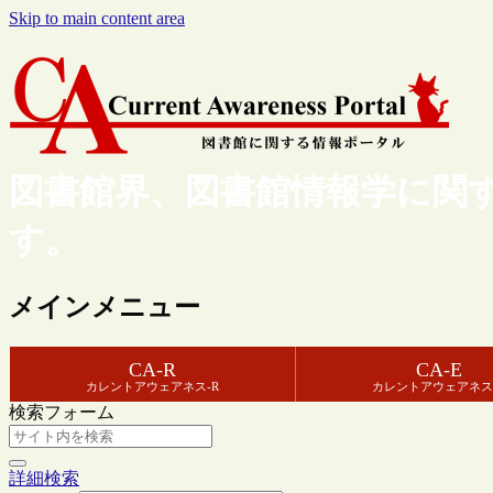
Skip to main content area
図書館界、図書館情報学に関
す。
メインメニュー
CA-R
CA-E
カレントアウェアネス-R
カレントアウェアネス
検索フォーム
詳細検索