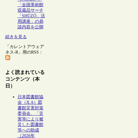
「全国美術館
収蔵品サーチ
「SHŪZŌ」活
用講座」の鼎
談内容を公開
続きを見る
「カレントアウェア
ネス-R」用のRSS：
よく読まれている
コンテンツ（本
日）
日本図書館協
会（JLA）図
書館災害対策
委員会、「災
害等により被
災した図書館
等への助成
（2026年