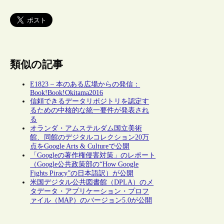
類似の記事
E1823 – 本のある広場からの発信：
Book!Book!Okitama2016
信頼できるデータリポジトリを認定す
るための中核的な統一要件が発表され
る
オランダ・アムステルダム国立美術
館、同館のデジタルコレクション20万
点をGoogle Arts & Cultureで公開
「Googleの著作権侵害対策」のレポート
（Google公共政策部の“How Google
Fights Piracy”の日本語訳）が公開
米国デジタル公共図書館（DPLA）のメ
タデータ・アプリケーション・プロフ
ァイル（MAP）のバージョン5.0が公開