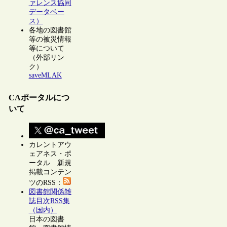
ァレンス協同
データベー
ス）
各地の図書館
等の被災情報
等について
（外部リン
ク）
saveMLAK
CAポータルにつ
いて
カレントアウ
ェアネス・ポ
ータル 新規
掲載コンテン
ツのRSS：
図書館関係雑
誌目次RSS集
（国内）
日本の図書