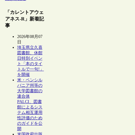
「カレントアウェ
アネス-R」新着記
事
2026年08月07
日
埼玉県立久喜
図書館、休館
日特別イベン
ト「本のタイ
トルで一句!」
を開催
米・ペンシル
バニア州等の
大学図書館の
連合体
PALCI、図書
館によるシス
テム相互運用
性評価のため
のガイドを公
開
米国政府出版