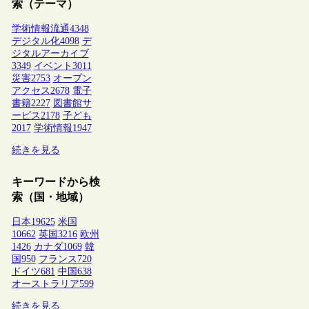
索（テーマ）
学術情報流通
4348
デジタル化
4098
デ
ジタルアーカイブ
3349
イベント
3011
災害
2753
オープン
アクセス
2678
電子
書籍
2227
図書館サ
ービス
2178
子ども
2017
学術情報
1947
続きを見る
キーワードから検
索（国・地域）
日本
19625
米国
10662
英国
3216
欧州
1426
カナダ
1069
韓
国
950
フランス
720
ドイツ
681
中国
638
オーストラリア
599
続きを見る