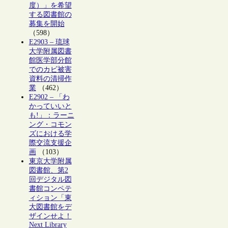
度）」を希望
する図書館の
募集を開始
（598）
E2903 – 琉球
大学附属図書
館医学部分館
でのカビ被害
資料の清掃作
業
（462）
E2902 – 「わ
かっていいと
も!」：ラーニ
ング・コモン
ズにおける学
際交流支援企
画
（103）
東京大学附属
図書館、第2
回デジタル図
書館コンペテ
ィション「東
大図書館をデ
ザインせよ！
Next Library