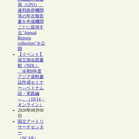
局（GPO）、
連邦政府機関
等の年次報告
書を作成機関
ごとに提供す
る“Annual
Reports
collection”を公
開
【イベント】
国立国会図書
館（NDL）
「令和8年度
アジア資料書
誌作成セミナ
ー―ベトナム
語・実践編
―」（10/14・
オンライン）
2026年08月06
日
国立アートリ
サーチセンタ
ー
（NCAR）、