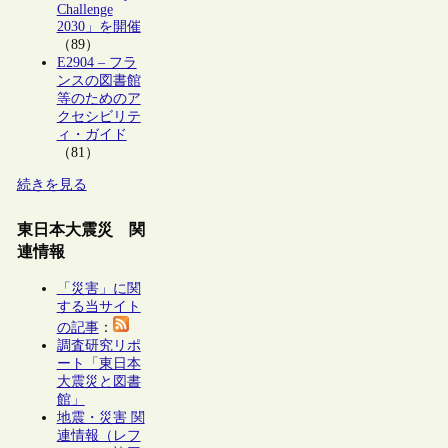
Challenge
2030」を開催
（89）
E2904 – フラ
ンスの図書館
等のためのア
クセシビリテ
ィ・ガイド
（81）
続きを見る
東日本大震災 関
連情報
「災害」に関
する当サイト
の記事
：
調査研究リポ
ート「東日本
大震災と図書
館」
地震・災害 関
連情報（レフ