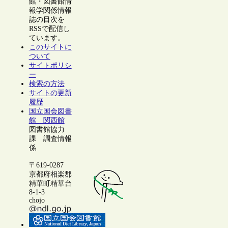
館・図書館情
報学関係情報
誌の目次を
RSSで配信し
ています。
このサイトに
ついて
サイトポリシ
ー
検索の方法
サイトの更新
履歴
国立国会図書
館 関西館
図書館協力
課 調査情報
係
〒619-0287
京都府相楽郡
精華町精華台
8-1-3
chojo