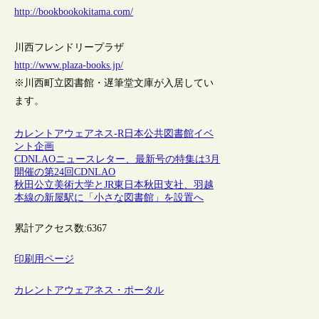
http://bookbookokitama.com/
川西フレンドリープラザ
http://www.plaza-books.jp/
※川西町立図書館・遅筆堂文庫が入居してい
ます。
カレントアウェアネス-R
日本
公共図書館
イベ
ント
企画
CDNLAOニュースレター、最新号の特集は3月
開催の第24回CDNLAO
秋田公立美術大学とJR東日本秋田支社、羽越
本線の新屋駅に「小さな図書館」を設置へ
累計アクセス数:
6367
印刷用ページ
カレントアウェアネス・ポータル