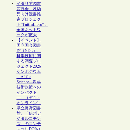
イタリア図書
館協会、乳幼
児向け読書推
進プロジェク
ト“TuttInLibro”：
全国ネットワ
ークが拡大
【イベント】
国立国会図書
館（NDL）、
科学技術に関
する調査プロ
ジェクト2026
シンポジウム
「AI for
Science―科学
技術政策への
インパクト
―」（9/11・
オンライン）
県立長野図書
館、「信州デ
ジタルコモン
ズ」のコンテ
ンツにDOIの