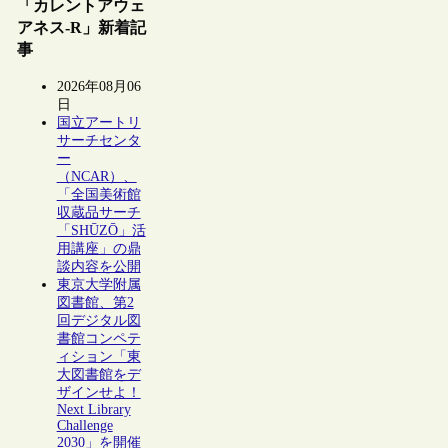
「カレントアウェ
アネス-R」新着記
事
2026年08月06
日
国立アートリ
サーチセンタ
ー
（NCAR）、
「全国美術館
収蔵品サーチ
「SHŪZŌ」活
用講座」の鼎
談内容を公開
東京大学附属
図書館、第2
回デジタル図
書館コンペテ
ィション「東
大図書館をデ
ザインせよ！
Next Library
Challenge
2030」を開催