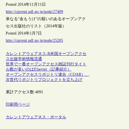
Posted 2014年11月11日
http://current.ndl.go.jp/node/27409
単なる“金もうけ”の疑いのあるオープンアク
セス出版社のリスト（2014年版）
Posted 2014年1月7日
http://current.ndl.go.jp/node/25205
カレントアウェアネス-R
米国
オープンアクセ
ス
出版
学術情報流通
世界で一番オープンアクセス雑誌刊行タイト
ル数が多いのはElsevier（記事紹介）
オープンアクセスリポジトリ連合（COAR）、
次世代リポジトリプロジェクトを立ち上げ
累計アクセス数:
4091
印刷用ページ
カレントアウェアネス・ポータル