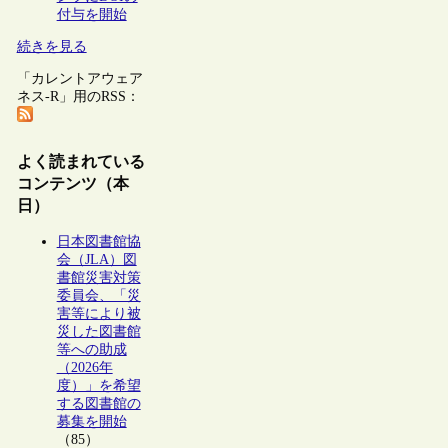
付与を開始
続きを見る
「カレントアウェア
ネス-R」用のRSS：
よく読まれている
コンテンツ（本
日）
日本図書館協
会（JLA）図
書館災害対策
委員会、「災
害等により被
災した図書館
等への助成
（2026年
度）」を希望
する図書館の
募集を開始
（85）