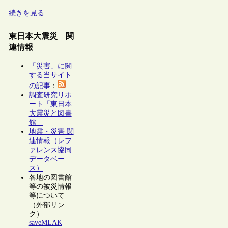
続きを見る
東日本大震災 関
連情報
「災害」に関
する当サイト
の記事
：
調査研究リポ
ート「東日本
大震災と図書
館」
地震・災害 関
連情報（レフ
ァレンス協同
データベー
ス）
各地の図書館
等の被災情報
等について
（外部リン
ク）
saveMLAK