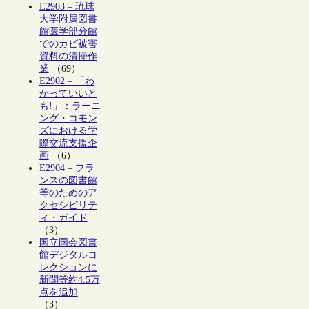
E2903 – 琉球
大学附属図書
館医学部分館
でのカビ被害
資料の清掃作
業
（69）
E2902 – 「わ
かっていいと
も!」：ラーニ
ング・コモン
ズにおける学
際交流支援企
画
（6）
E2904 – フラ
ンスの図書館
等のためのア
クセシビリテ
ィ・ガイド
（3）
国立国会図書
館デジタルコ
レクションに
新聞等約4.5万
点を追加
（3）