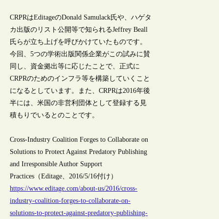
CRPRはEditageのDonald Samulack氏や、ハゲタ
カ出版のリスト公開等で知られるJeffrey Beall
氏らが立ち上げを呼びかけていたものです。
今回、5つの学術出版関係企業がこの試みに賛
同し、資金拠出等に応じたことで、正式に
CRPRのためのインフラ等を構築していくこと
になるとしています。また、CRPRは2016年後
半には、米国の非営利団体として登録する見
積もりでいるとのことです。
Cross-Industry Coalition Forges to Collaborate on
Solutions to Protect Against Predatory Publishing
and Irresponsible Author Support
Practices（Editage、2016/5/16付け）
https://www.editage.com/about-us/2016/cross-
industry-coalition-forges-to-collaborate-on-
solutions-to-protect-against-predatory-publishing-