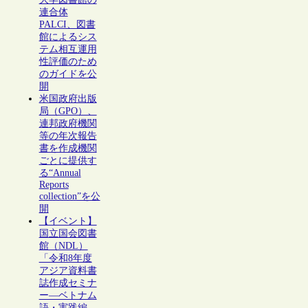
連合体
PALCI、図書
館によるシス
テム相互運用
性評価のため
のガイドを公
開
米国政府出版
局（GPO）、
連邦政府機関
等の年次報告
書を作成機関
ごとに提供す
る“Annual
Reports
collection”を公
開
【イベント】
国立国会図書
館（NDL）
「令和8年度
アジア資料書
誌作成セミナ
ー―ベトナム
語・実践編