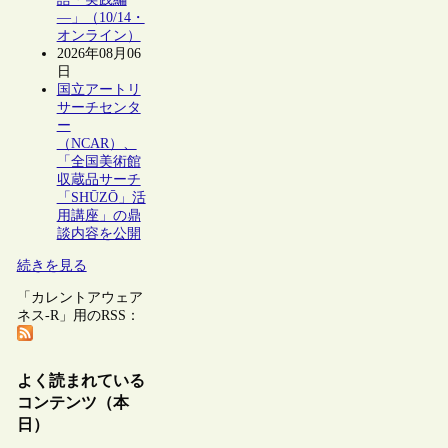
―」（10/14・
オンライン）
2026年08月06
日
国立アートリ
サーチセンタ
ー
（NCAR）、
「全国美術館
収蔵品サーチ
「SHŪZŌ」活
用講座」の鼎
談内容を公開
続きを見る
「カレントアウェア
ネス-R」用のRSS：
よく読まれている
コンテンツ（本
日）