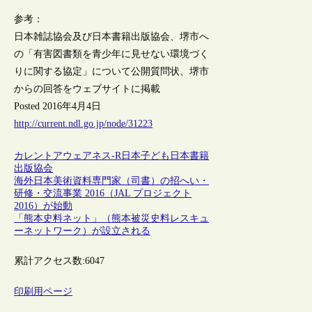
参考：
日本雑誌協会及び日本書籍出版協会、堺市へ
の「有害図書類を青少年に見せない環境づく
りに関する協定」について公開質問状、堺市
からの回答をウェブサイトに掲載
Posted 2016年4月4日
http://current.ndl.go.jp/node/31223
カレントアウェアネス-R
日本
子ども
日本書籍
出版協会
海外日本美術資料専門家（司書）の招へい・
研修・交流事業 2016（JAL プロジェクト
2016）が始動
「熊本史料ネット」（熊本被災史料レスキュ
ーネットワーク）が設立される
累計アクセス数:
6047
印刷用ページ