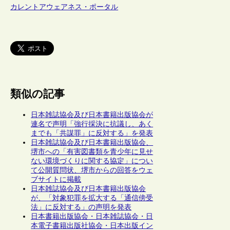
カレントアウェアネス・ポータル
類似の記事
日本雑誌協会及び日本書籍出版協会が
連名で声明「強行採決に抗議し、あく
までも「共謀罪」に反対する」を発表
日本雑誌協会及び日本書籍出版協会、
堺市への「有害図書類を青少年に見せ
ない環境づくりに関する協定」につい
て公開質問状、堺市からの回答をウェ
ブサイトに掲載
日本雑誌協会及び日本書籍出版協会
が、「対象犯罪を拡大する「通信傍受
法」に反対する」の声明を発表
日本書籍出版協会・日本雑誌協会・日
本電子書籍出版社協会・日本出版イン