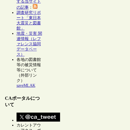
する当サイト
の記事
：
調査研究リポ
ート「東日本
大震災と図書
館」
地震・災害 関
連情報（レフ
ァレンス協同
データベー
ス）
各地の図書館
等の被災情報
等について
（外部リン
ク）
saveMLAK
CAポータルにつ
いて
カレントアウ