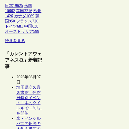
日本
19625
米国
10662
英国
3216
欧州
1426
カナダ
1069
韓
国
950
フランス
720
ドイツ
681
中国
638
オーストラリア
599
続きを見る
「カレントアウェ
アネス-R」新着記
事
2026年08月07
日
埼玉県立久喜
図書館、休館
日特別イベン
ト「本のタイ
トルで一句!」
を開催
米・ペンシル
バニア州等の
大学図書館の