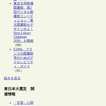
東京大学附属
図書館、第2
回デジタル図
書館コンペテ
ィション「東
大図書館をデ
ザインせよ！
Next Library
Challenge
2030」を開催
（89）
E2904 – フラ
ンスの図書館
等のためのア
クセシビリテ
ィ・ガイド
（81）
続きを見る
東日本大震災 関
連情報
「災害」に関