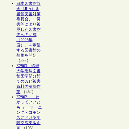
日本図書館協
会（JLA）図
書館災害対策
委員会、「災
害等により被
災した図書館
等への助成
（2026年
度）」を希望
する図書館の
募集を開始
（598）
E2903 – 琉球
大学附属図書
館医学部分館
でのカビ被害
資料の清掃作
業
（462）
E2902 – 「わ
かっていいと
も!」：ラーニ
ング・コモン
ズにおける学
際交流支援企
画
（103）