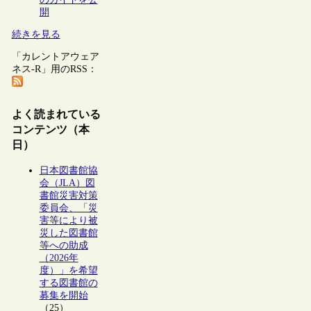
開
続きを見る
「カレントアウェア
ネス-R」用のRSS：
よく読まれている
コンテンツ（本
日）
日本図書館協
会（JLA）図
書館災害対策
委員会、「災
害等により被
災した図書館
等への助成
（2026年
度）」を希望
する図書館の
募集を開始
（25）