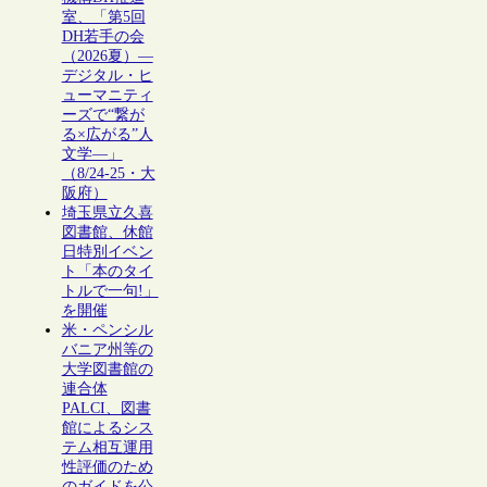
室、「第5回
DH若手の会
（2026夏）―
デジタル・ヒ
ューマニティ
ーズで“繋が
る×広がる”人
文学―」
（8/24-25・大
阪府）
埼玉県立久喜
図書館、休館
日特別イベン
ト「本のタイ
トルで一句!」
を開催
米・ペンシル
バニア州等の
大学図書館の
連合体
PALCI、図書
館によるシス
テム相互運用
性評価のため
のガイドを公