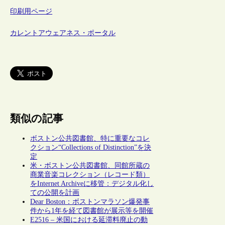
印刷用ページ
カレントアウェアネス・ポータル
類似の記事
ボストン公共図書館、特に重要なコレ
クション“Collections of Distinction”を決
定
米・ボストン公共図書館、同館所蔵の
商業音楽コレクション（レコード類）
をInternet Archiveに移管：デジタル化し
ての公開を計画
Dear Boston：ボストンマラソン爆発事
件から1年を経て図書館が展示等を開催
E2516 – 米国における延滞料廃止の動