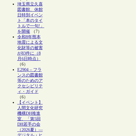
埼玉県立久喜
図書館、休館
日特別イベン
ト「本のタイ
トルで一句!」
を開催
（7）
令和8年熊本
地震による文
化財等の被害
が83件に（8
月6日時点）
（6）
E2904 – フラ
ンスの図書館
等のためのア
クセシビリテ
ィ・ガイド
（6）
【イベント】
人間文化研究
機構DH推進
室、「第5回
DH若手の会
（2026夏）―
デジタル・ヒ