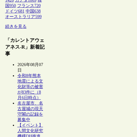
1426
カナダ
1069
韓
国
950
フランス
720
ドイツ
681
中国
638
オーストラリア
599
続きを見る
「カレントアウェ
アネス-R」新着記
事
2026年08月07
日
令和8年熊本
地震による文
化財等の被害
が83件に（8
月6日時点）
名古屋市、名
古屋城の現天
守閣の記録を
募集中
【イベント】
人間文化研究
機構DH推進