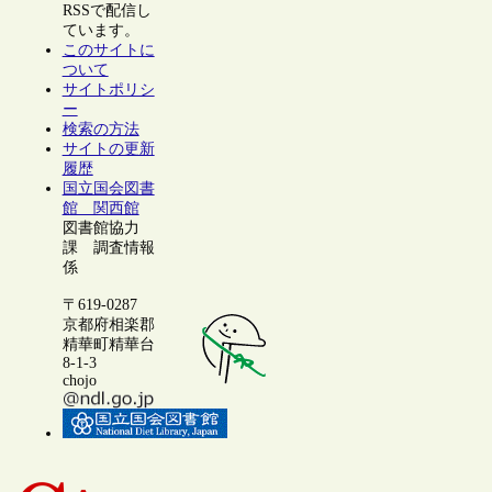
RSSで配信し
ています。
このサイトに
ついて
サイトポリシ
ー
検索の方法
サイトの更新
履歴
国立国会図書
館 関西館
図書館協力
課 調査情報
係
〒619-0287
京都府相楽郡
精華町精華台
8-1-3
chojo