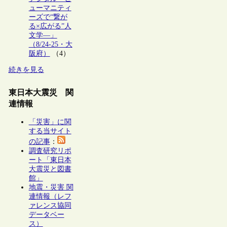
ューマニティ
ーズで“繋が
る×広がる”人
文学―」
（8/24-25・大
阪府）
（4）
続きを見る
東日本大震災 関
連情報
「災害」に関
する当サイト
の記事
：
調査研究リポ
ート「東日本
大震災と図書
館」
地震・災害 関
連情報（レフ
ァレンス協同
データベー
ス）