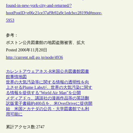
found-in-new-york-city-and-returned/?
hootPostID=e06c21ce37af9b92a9c1edcbcc28199d#more-
5953
参考：
ボストン公共図書館の地図盗難被害、拡大
Posted 2006年11月20日
http://current.ndl.go.jp/node/4936
カレントアウェアネス-R
米国
公共図書館
図書
館事情
地図
世界の大気汚染等に関する情報の透明性を向
上させるPlume Labsが、世界の大気汚染に関す
る情報を提供する“World Air Map”を公開
メディアドゥ、講談社の漫画作品等の英語翻
訳版電子書籍約400点を、米OverDriveに提供開
始 米国とカナダの公共・大学図書館でも利
用可能に
累計アクセス数:
2747