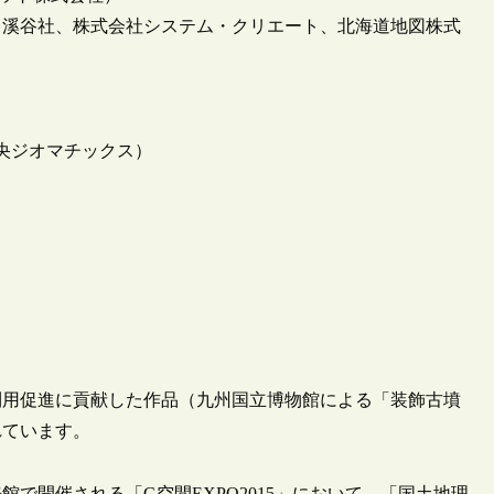
と溪谷社、株式会社システム・クリエート、北海道地図株式
央ジオマチックス）
の利用促進に貢献した作品（九州国立博物館による「装飾古墳
れています。
館で開催される「G空間EXPO2015」において、「国土地理