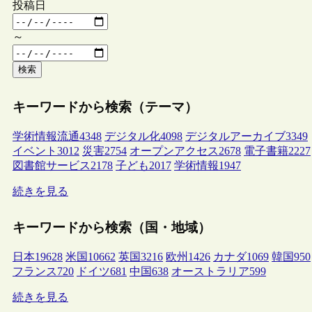
投稿日
～
検索
キーワードから検索（テーマ）
学術情報流通
4348
デジタル化
4098
デジタルアーカイブ
3349
イベント
3012
災害
2754
オープンアクセス
2678
電子書籍
2227
図書館サービス
2178
子ども
2017
学術情報
1947
続きを見る
キーワードから検索（国・地域）
日本
19628
米国
10662
英国
3216
欧州
1426
カナダ
1069
韓国
950
フランス
720
ドイツ
681
中国
638
オーストラリア
599
続きを見る