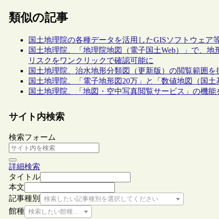
類似の記事
国土地理院の各種データを活用したGISソフトウェア等
国土地理院、「地理院地図（電子国土Web）」で、
リスクをワンクリックで確認可能に
国土地理院、治水地形分類図（更新版）の閲覧範囲を
国土地理院、「電子地形図20万」と「数値地図（国土
国土地理院、「地図・空中写真閲覧サービス」の機能
サイト内検索
検索フォーム
詳細検索
タイトル
本文
記事種別
検索したい記事種別を選択してください
館種
検索したい館種を選択してください