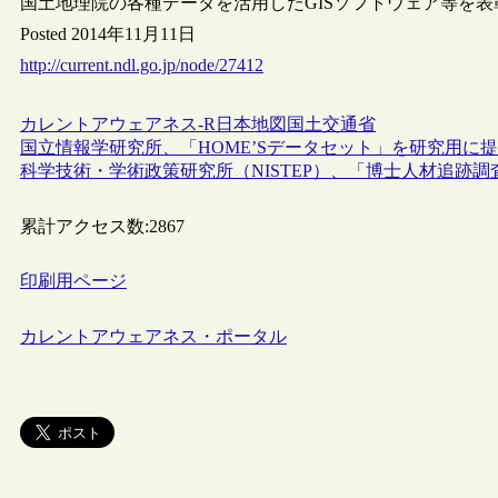
国土地理院の各種データを活用したGISソフトウェア等を表彰
Posted 2014年11月11日
http://current.ndl.go.jp/node/27412
カレントアウェアネス-R
日本
地図
国土交通省
国立情報学研究所、「HOME’Sデータセット」を研究用に
科学技術・学術政策研究所（NISTEP）、「博士人材追跡調
累計アクセス数:
2867
印刷用ページ
カレントアウェアネス・ポータル