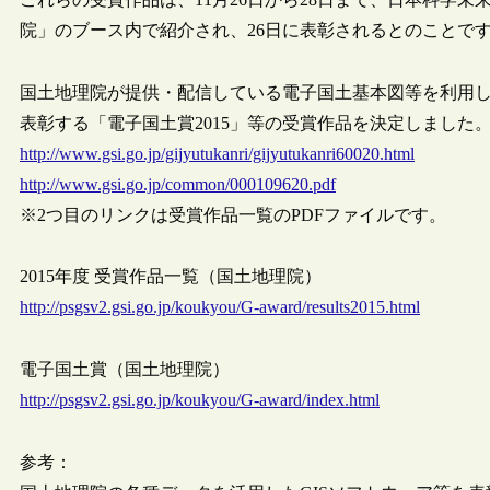
院」のブース内で紹介され、26日に表彰されるとのことで
国土地理院が提供・配信している電子国土基本図等を利用した
表彰する「電子国土賞2015」等の受賞作品を決定しました。（国土地
http://www.gsi.go.jp/gijyutukanri/gijyutukanri60020.html
http://www.gsi.go.jp/common/000109620.pdf
※2つ目のリンクは受賞作品一覧のPDFファイルです。
2015年度 受賞作品一覧（国土地理院）
http://psgsv2.gsi.go.jp/koukyou/G-award/results2015.html
電子国土賞（国土地理院）
http://psgsv2.gsi.go.jp/koukyou/G-award/index.html
参考：