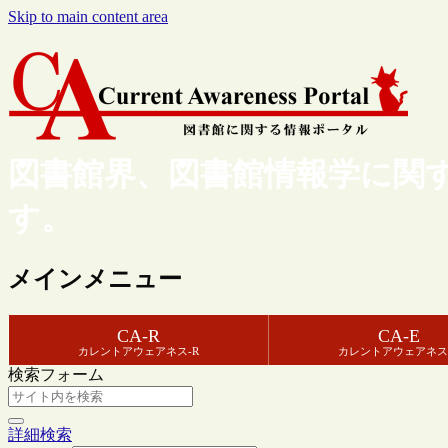
Skip to main content area
図書館界、図書館情報学に関
す。
メインメニュー
CA-R
CA-E
カレントアウェアネス-R
カレントアウェアネス
検索フォーム
詳細検索