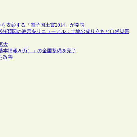
を表彰する「電子国土賞2014」が発表
地形分類図の表示をリニューアル：土地の成り立ちと自然災害
拡大
基本情報20万）」の全国整備を完了
を改善