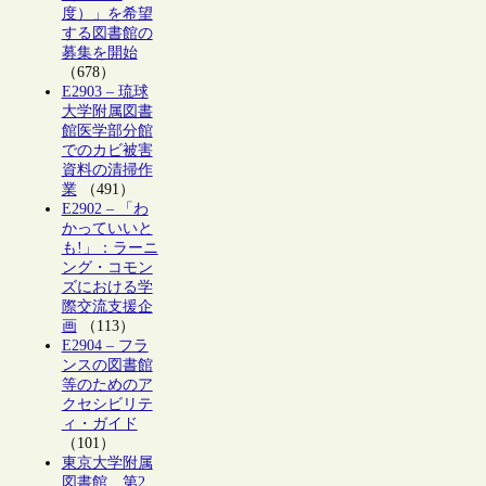
度）」を希望
する図書館の
募集を開始
（678）
E2903 – 琉球
大学附属図書
館医学部分館
でのカビ被害
資料の清掃作
業
（491）
E2902 – 「わ
かっていいと
も!」：ラーニ
ング・コモン
ズにおける学
際交流支援企
画
（113）
E2904 – フラ
ンスの図書館
等のためのア
クセシビリテ
ィ・ガイド
（101）
東京大学附属
図書館、第2