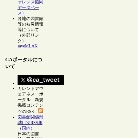
ァレンス協同
データベー
ス）
各地の図書館
等の被災情報
等について
（外部リン
ク）
saveMLAK
CAポータルにつ
いて
カレントアウ
ェアネス・ポ
ータル 新規
掲載コンテン
ツのRSS：
図書館関係雑
誌目次RSS集
（国内）
日本の図書