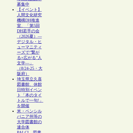
募集中
【イベント】
人間文化研究
機構DH推進
室、「第5回
DH若手の会
（2026夏）―
デジタル・ヒ
ューマニティ
ーズで“繋が
る×広がる”人
文学―」
（8/24-25・大
阪府）
埼玉県立久喜
図書館、休館
日特別イベン
ト「本のタイ
トルで一句!」
を開催
米・ペンシル
バニア州等の
大学図書館の
連合体
PALCI、図書