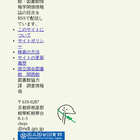
館・図書館情
報学関係情報
誌の目次を
RSSで配信し
ています。
このサイトに
ついて
サイトポリシ
ー
検索の方法
サイトの更新
履歴
国立国会図書
館 関西館
図書館協力
課 調査情報
係
〒619-0287
京都府相楽郡
精華町精華台
8-1-3
chojo