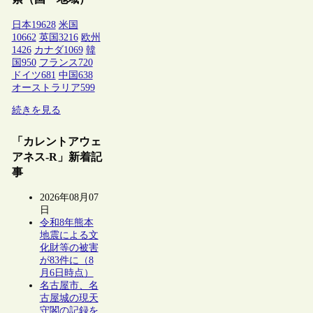
日本
19628
米国
10662
英国
3216
欧州
1426
カナダ
1069
韓
国
950
フランス
720
ドイツ
681
中国
638
オーストラリア
599
続きを見る
「カレントアウェ
アネス-R」新着記
事
2026年08月07
日
令和8年熊本
地震による文
化財等の被害
が83件に（8
月6日時点）
名古屋市、名
古屋城の現天
守閣の記録を