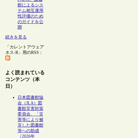
館によるシス
テム相互運用
性評価のため
のガイドを公
開
続きを見る
「カレントアウェア
ネス-R」用のRSS：
よく読まれている
コンテンツ（本
日）
日本図書館協
会（JLA）図
書館災害対策
委員会、「災
害等により被
災した図書館
等への助成
（2026年