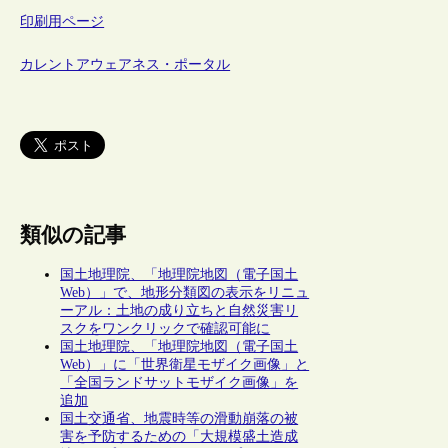
印刷用ページ
カレントアウェアネス・ポータル
類似の記事
国土地理院、「地理院地図（電子国土
Web）」で、地形分類図の表示をリニュ
ーアル：土地の成り立ちと自然災害リ
スクをワンクリックで確認可能に
国土地理院、「地理院地図（電子国土
Web）」に「世界衛星モザイク画像」と
「全国ランドサットモザイク画像」を
追加
国土交通省、地震時等の滑動崩落の被
害を予防するための「大規模盛土造成