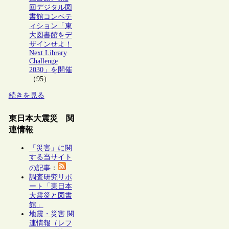
回デジタル図
書館コンペテ
ィション「東
大図書館をデ
ザインせよ！
Next Library
Challenge
2030」を開催
（95）
続きを見る
東日本大震災 関
連情報
「災害」に関
する当サイト
の記事
：
調査研究リポ
ート「東日本
大震災と図書
館」
地震・災害 関
連情報（レフ