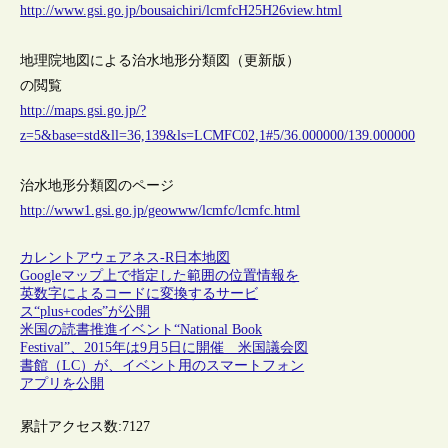
http://www.gsi.go.jp/bousaichiri/lcmfcH25H26view.html
地理院地図による治水地形分類図（更新版）
の閲覧
http://maps.gsi.go.jp/?
z=5&base=std&ll=36,139&ls=LCMFC02,1#5/36.000000/139.000000
治水地形分類図のページ
http://www1.gsi.go.jp/geowww/lcmfc/lcmfc.html
カレントアウェアネス-R
日本
地図
Googleマップ上で指定した範囲の位置情報を
英数字によるコードに変換するサービ
ス“plus+codes”が公開
米国の読書推進イベント“National Book
Festival”、2015年は9月5日に開催 米国議会図
書館（LC）が、イベント用のスマートフォン
アプリを公開
累計アクセス数:
7127