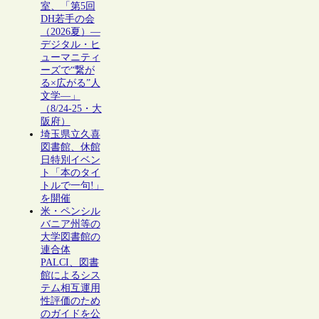
室、「第5回
DH若手の会
（2026夏）―
デジタル・ヒ
ューマニティ
ーズで“繋が
る×広がる”人
文学―」
（8/24-25・大
阪府）
埼玉県立久喜
図書館、休館
日特別イベン
ト「本のタイ
トルで一句!」
を開催
米・ペンシル
バニア州等の
大学図書館の
連合体
PALCI、図書
館によるシス
テム相互運用
性評価のため
のガイドを公