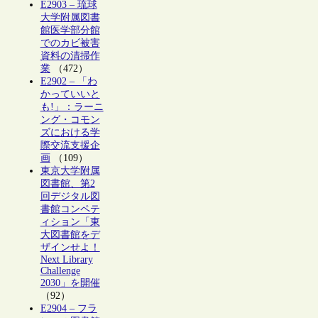
E2903 – 琉球
大学附属図書
館医学部分館
でのカビ被害
資料の清掃作
業
（472）
E2902 – 「わ
かっていいと
も!」：ラーニ
ング・コモン
ズにおける学
際交流支援企
画
（109）
東京大学附属
図書館、第2
回デジタル図
書館コンペテ
ィション「東
大図書館をデ
ザインせよ！
Next Library
Challenge
2030」を開催
（92）
E2904 – フラ