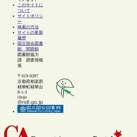
このサイトに
ついて
サイトポリシ
ー
検索の方法
サイトの更新
履歴
国立国会図書
館 関西館
図書館協力
課 調査情報
係
〒619-0287
京都府相楽郡
精華町精華台
8-1-3
chojo