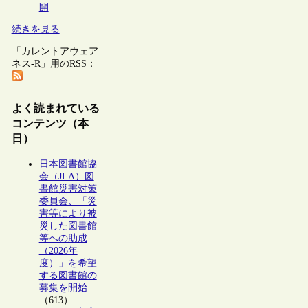
開
続きを見る
「カレントアウェア
ネス-R」用のRSS：
よく読まれている
コンテンツ（本
日）
日本図書館協
会（JLA）図
書館災害対策
委員会、「災
害等により被
災した図書館
等への助成
（2026年
度）」を希望
する図書館の
募集を開始
（613）