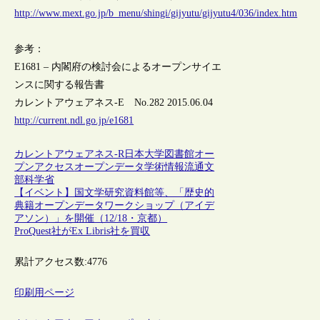
http://www.mext.go.jp/b_menu/shingi/gijyutu/gijyutu4/036/index.htm
参考：
E1681 – 内閣府の検討会によるオープンサイエ
ンスに関する報告書
カレントアウェアネス-E No.282 2015.06.04
http://current.ndl.go.jp/e1681
カレントアウェアネス-R
日本
大学図書館
オー
プンアクセス
オープンデータ
学術情報流通
文
部科学省
【イベント】国文学研究資料館等、「歴史的
典籍オープンデータワークショップ（アイデ
アソン）」を開催（12/18・京都）
ProQuest社がEx Libris社を買収
累計アクセス数:
4776
印刷用ページ