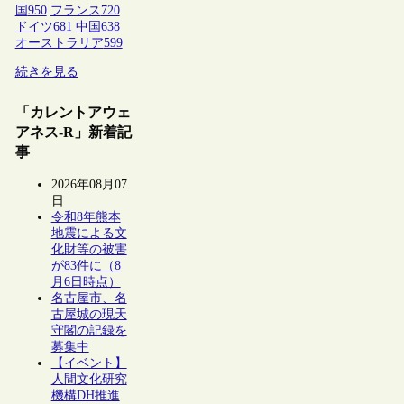
国
950
フランス
720
ドイツ
681
中国
638
オーストラリア
599
続きを見る
「カレントアウェ
アネス-R」新着記
事
2026年08月07
日
令和8年熊本
地震による文
化財等の被害
が83件に（8
月6日時点）
名古屋市、名
古屋城の現天
守閣の記録を
募集中
【イベント】
人間文化研究
機構DH推進