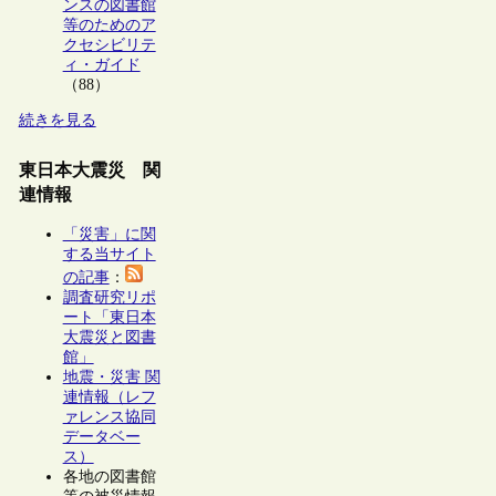
ンスの図書館
等のためのア
クセシビリテ
ィ・ガイド
（88）
続きを見る
東日本大震災 関
連情報
「災害」に関
する当サイト
の記事
：
調査研究リポ
ート「東日本
大震災と図書
館」
地震・災害 関
連情報（レフ
ァレンス協同
データベー
ス）
各地の図書館