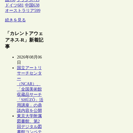
ドイツ
681
中国
638
オーストラリア
599
続きを見る
「カレントアウェ
アネス-R」新着記
事
2026年08月06
日
国立アートリ
サーチセンタ
ー
（NCAR）、
「全国美術館
収蔵品サーチ
「SHŪZŌ」活
用講座」の鼎
談内容を公開
東京大学附属
図書館、第2
回デジタル図
書館コンペテ