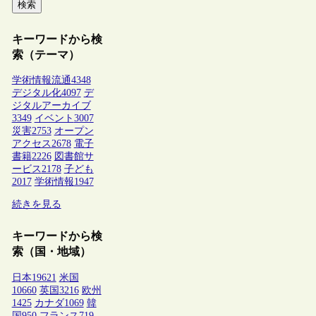
検索
キーワードから検
索（テーマ）
学術情報流通
4348
デジタル化
4097
デ
ジタルアーカイブ
3349
イベント
3007
災害
2753
オープン
アクセス
2678
電子
書籍
2226
図書館サ
ービス
2178
子ども
2017
学術情報
1947
続きを見る
キーワードから検
索（国・地域）
日本
19621
米国
10660
英国
3216
欧州
1425
カナダ
1069
韓
国
950
フランス
719