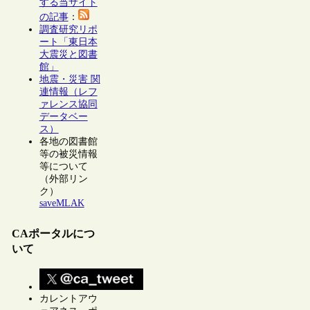
する当サイト
の記事
：
調査研究リポ
ート「東日本
大震災と図書
館」
地震・災害 関
連情報（レフ
ァレンス協同
データベー
ス）
各地の図書館
等の被災情報
等について
（外部リン
ク）
saveMLAK
CAポータルにつ
いて
カレントアウ