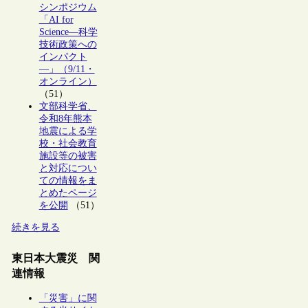
シンポジウム
「AI for
Science―科学
技術政策への
インパクト
―」（9/11・
オンライン）
（51）
文部科学省、
令和8年熊本
地震による学
校・社会教育
施設等の被害
と対応につい
ての情報をま
とめたページ
を公開
（51）
続きを見る
東日本大震災 関
連情報
「災害」に関