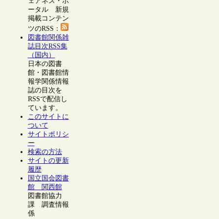
ェアネス・ポ
ータル 新規
掲載コンテン
ツのRSS：
図書館関係雑
誌目次RSS集
（国内）
日本の図書
館・図書館情
報学関係情報
誌の目次を
RSSで配信し
ています。
このサイトに
ついて
サイトポリシ
ー
検索の方法
サイトの更新
履歴
国立国会図書
館 関西館
図書館協力
課 調査情報
係