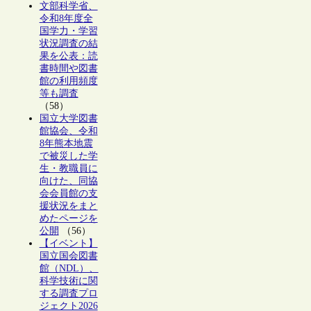
文部科学省、
令和8年度全
国学力・学習
状況調査の結
果を公表：読
書時間や図書
館の利用頻度
等も調査
（58）
国立大学図書
館協会、令和
8年熊本地震
で被災した学
生・教職員に
向けた、同協
会会員館の支
援状況をまと
めたページを
公開
（56）
【イベント】
国立国会図書
館（NDL）、
科学技術に関
する調査プロ
ジェクト2026