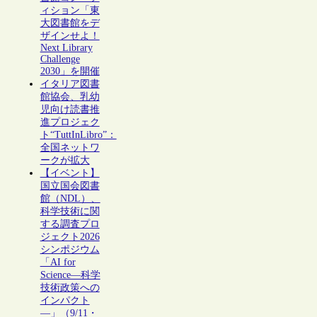
ィション「東
大図書館をデ
ザインせよ！
Next Library
Challenge
2030」を開催
イタリア図書
館協会、乳幼
児向け読書推
進プロジェク
ト“TuttInLibro”：
全国ネットワ
ークが拡大
【イベント】
国立国会図書
館（NDL）、
科学技術に関
する調査プロ
ジェクト2026
シンポジウム
「AI for
Science―科学
技術政策への
インパクト
―」（9/11・