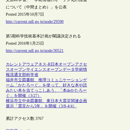
について（中間まとめ）」を公表
Posted 2015年10月7日
http://current.ndl.go.jp/node/29590
第5期科学技術基本計画が閣議決定される
Posted 2016年1月25日
http://current.ndl.go.jp/node/30521
カレントアウェアネス-R
日本
オープンアクセ
ス
オープンサイエンス
オープンデータ
学術情
報流通
文部科学省
福井市立図書館、推理コミュニケーションゲ
ーム「かたろーぐ」を使って、好きな本や読
みたい本を当てっこしあう、「本deかたろー
ぐ」を開催（3/27）
横浜市立中央図書館、東日本大震災関連企画
展示「震災から5年」を開催（3/8-4/4）
累計アクセス数:
3767