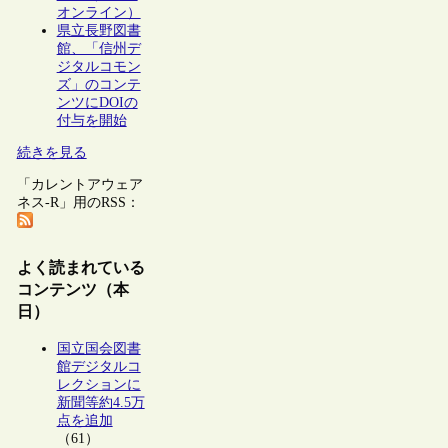
オンライン）
県立長野図書
館、「信州デ
ジタルコモン
ズ」のコンテ
ンツにDOIの
付与を開始
続きを見る
「カレントアウェア
ネス-R」用のRSS：
よく読まれている
コンテンツ（本
日）
国立国会図書
館デジタルコ
レクションに
新聞等約4.5万
点を追加
（61）