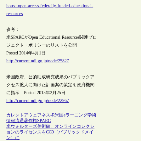
house-open-access-federally-funded-educational-
resources
参考：
米SPARCがOpen Educational Resources関連プロ
ジェクト・ポリシーのリストを公開
Posted 2014年4月1日
http://current.ndl.go.jp/node/25827
米国政府、公的助成研究成果のパブリックア
クセス拡大に向けた計画案の策定を政府機関
に指示 Posted 2013年2月25日
http://current.ndl.go.jp/node/22967
カレントアウェアネス-R
米国
eラーニング
学術
情報流通
著作権
SPARC
米ウォルターズ美術館、オンラインコレクシ
ョンのライセンスをCC0（パブリックドメイ
ン）に