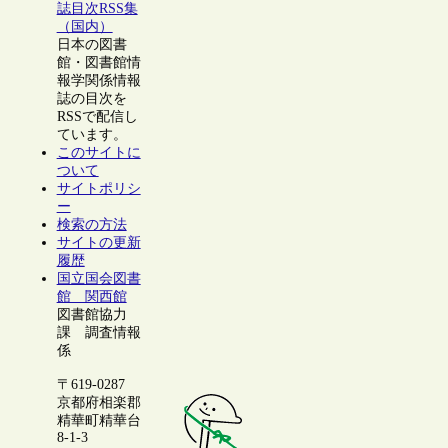
誌目次RSS集
（国内）
日本の図書
館・図書館情
報学関係情報
誌の目次を
RSSで配信し
ています。
このサイトに
ついて
サイトポリシ
ー
検索の方法
サイトの更新
履歴
国立国会図書
館 関西館
図書館協力
課 調査情報
係
〒619-0287
京都府相楽郡
精華町精華台
8-1-3