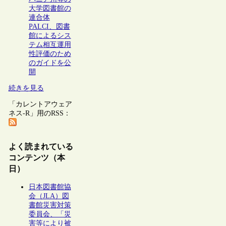
大学図書館の
連合体
PALCI、図書
館によるシス
テム相互運用
性評価のため
のガイドを公
開
続きを見る
「カレントアウェア
ネス-R」用のRSS：
よく読まれている
コンテンツ（本
日）
日本図書館協
会（JLA）図
書館災害対策
委員会、「災
害等により被