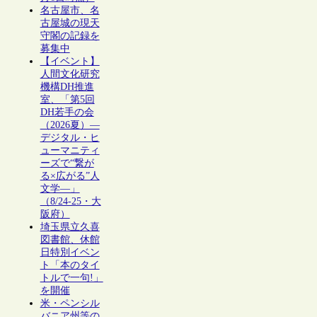
名古屋市、名
古屋城の現天
守閣の記録を
募集中
【イベント】
人間文化研究
機構DH推進
室、「第5回
DH若手の会
（2026夏）―
デジタル・ヒ
ューマニティ
ーズで“繋が
る×広がる”人
文学―」
（8/24-25・大
阪府）
埼玉県立久喜
図書館、休館
日特別イベン
ト「本のタイ
トルで一句!」
を開催
米・ペンシル
バニア州等の