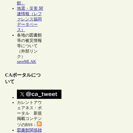
館」
地震・災害 関
連情報（レフ
ァレンス協同
データベー
ス）
各地の図書館
等の被災情報
等について
（外部リン
ク）
saveMLAK
CAポータルにつ
いて
カレントアウ
ェアネス・ポ
ータル 新規
掲載コンテン
ツのRSS：
図書館関係雑