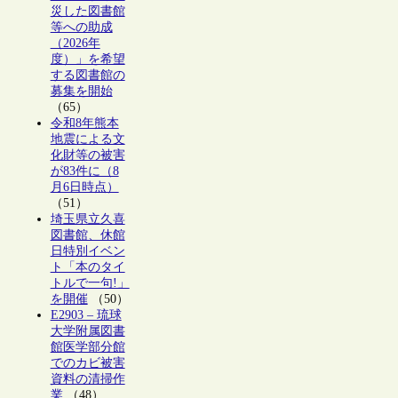
災した図書館
等への助成
（2026年
度）」を希望
する図書館の
募集を開始
（65）
令和8年熊本
地震による文
化財等の被害
が83件に（8
月6日時点）
（51）
埼玉県立久喜
図書館、休館
日特別イベン
ト「本のタイ
トルで一句!」
を開催
（50）
E2903 – 琉球
大学附属図書
館医学部分館
でのカビ被害
資料の清掃作
業
（48）