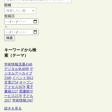
館種
検索したい館種を選択してください
投稿日
～
検索
キーワードから検
索（テーマ）
学術情報流通
4348
デジタル化
4098
デ
ジタルアーカイブ
3349
イベント
3012
災害
2754
オープン
アクセス
2678
電子
書籍
2227
図書館サ
ービス
2178
子ども
2017
学術情報
1947
続きを見る