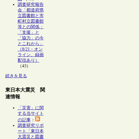
調査研究報告
会「都道府県
立図書館と市
町村立図書館
等との関係：
「支援」と
「協力」の今
とこれから」
（8/21・オン
ライン、録画
配信あり）
（43）
続きを見る
東日本大震災 関
連情報
「災害」に関
する当サイト
の記事
：
調査研究リポ
ート「東日本
大震災と図書