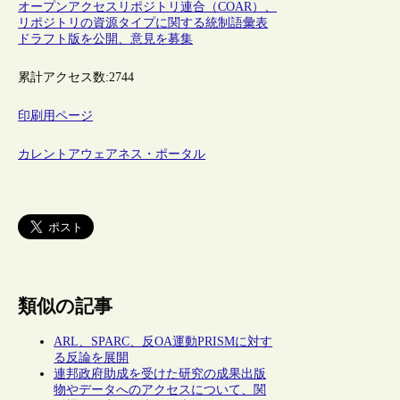
オープンアクセスリポジトリ連合（COAR）、
リポジトリの資源タイプに関する統制語彙表
ドラフト版を公開、意見を募集
累計アクセス数:
2744
印刷用ページ
カレントアウェアネス・ポータル
類似の記事
ARL、SPARC、反OA運動PRISMに対す
る反論を展開
連邦政府助成を受けた研究の成果出版
物やデータへのアクセスについて、関