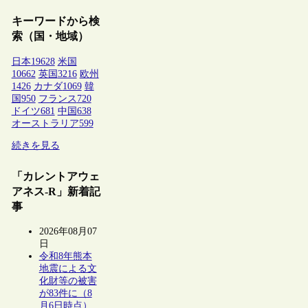
キーワードから検
索（国・地域）
日本
19628
米国
10662
英国
3216
欧州
1426
カナダ
1069
韓
国
950
フランス
720
ドイツ
681
中国
638
オーストラリア
599
続きを見る
「カレントアウェ
アネス-R」新着記
事
2026年08月07
日
令和8年熊本
地震による文
化財等の被害
が83件に（8
月6日時点）