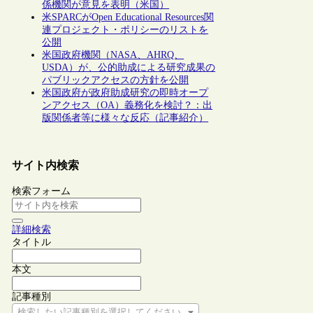
係機関が意見を表明（米国）
米SPARCがOpen Educational Resources関
連プロジェクト・ポリシーのリストを
公開
米国政府機関（NASA、AHRQ、
USDA）が、公的助成による研究成果の
パブリックアクセスの方針を公開
米国政府が政府助成研究の即時オープ
ンアクセス（OA）義務化を検討？：出
版関係者等に様々な反応（記事紹介）
サイト内検索
検索フォーム
詳細検索
タイトル
本文
記事種別
検索したい記事種別を選択してください