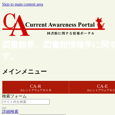
Skip to main content area
図書館界、図書館情報学に関
す。
メインメニュー
CA-R
CA-E
カレントアウェアネス-R
カレントアウェアネス
検索フォーム
詳細検索