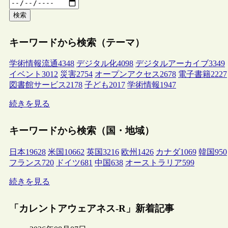
検索
キーワードから検索（テーマ）
学術情報流通
4348
デジタル化
4098
デジタルアーカイブ
3349
イベント
3012
災害
2754
オープンアクセス
2678
電子書籍
2227
図書館サービス
2178
子ども
2017
学術情報
1947
続きを見る
キーワードから検索（国・地域）
日本
19628
米国
10662
英国
3216
欧州
1426
カナダ
1069
韓国
950
フランス
720
ドイツ
681
中国
638
オーストラリア
599
続きを見る
「カレントアウェアネス-R」新着記事