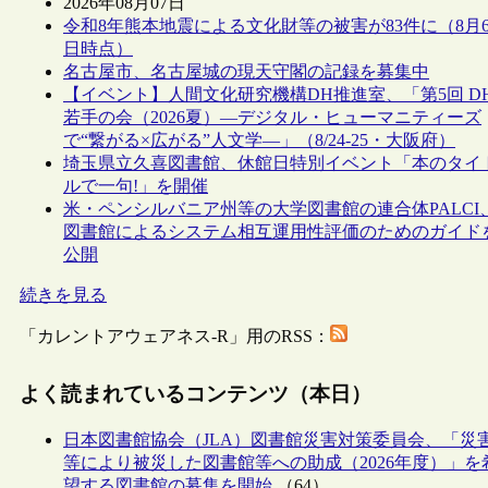
2026年08月07日
令和8年熊本地震による文化財等の被害が83件に（8月
日時点）
名古屋市、名古屋城の現天守閣の記録を募集中
【イベント】人間文化研究機構DH推進室、「第5回 D
若手の会（2026夏）―デジタル・ヒューマニティーズ
で“繋がる×広がる”人文学―」（8/24-25・大阪府）
埼玉県立久喜図書館、休館日特別イベント「本のタイ
ルで一句!」を開催
米・ペンシルバニア州等の大学図書館の連合体PALCI
図書館によるシステム相互運用性評価のためのガイド
公開
続きを見る
「カレントアウェアネス-R」用のRSS：
よく読まれているコンテンツ（本日）
日本図書館協会（JLA）図書館災害対策委員会、「災
等により被災した図書館等への助成（2026年度）」を
望する図書館の募集を開始
（64）