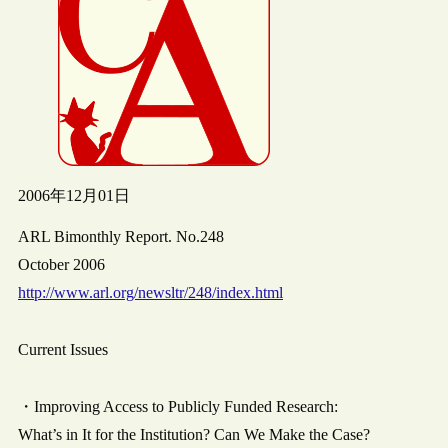
2006年12月01日
ARL Bimonthly Report. No.248
October 2006
http://www.arl.org/newsltr/248/index.html
Current Issues
・Improving Access to Publicly Funded Research:
What’s in It for the Institution? Can We Make the Case?