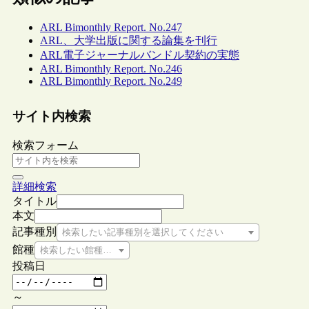
ARL Bimonthly Report. No.247
ARL、大学出版に関する論集を刊行
ARL電子ジャーナルバンドル契約の実態
ARL Bimonthly Report. No.246
ARL Bimonthly Report. No.249
サイト内検索
検索フォーム
詳細検索
タイトル
本文
記事種別
検索したい記事種別を選択してください
館種
検索したい館種を選択してください
投稿日
～