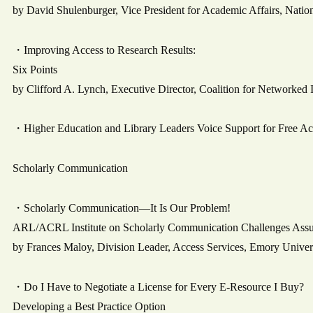
by David Shulenburger, Vice President for Academic Affairs, Nation
・Improving Access to Research Results:
Six Points
by Clifford A. Lynch, Executive Director, Coalition for Networked 
・Higher Education and Library Leaders Voice Support for Free Ac
Scholarly Communication
・Scholarly Communication―It Is Our Problem!
ARL/ACRL Institute on Scholarly Communication Challenges Assum
by Frances Maloy, Division Leader, Access Services, Emory Univers
・Do I Have to Negotiate a License for Every E-Resource I Buy?
Developing a Best Practice Option