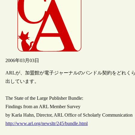
2006年03月03日
ARLが、加盟館が電子ジャーナルのバンドル契約をどれく
出しています。
The State of the Large Publisher Bundle:
Findings from an ARL Member Survey
by Karla Hahn, Director, ARL Office of Scholarly Communication
http://www.arl.org/newsltr/245/bundle.html