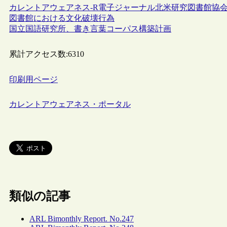
カレントアウェアネス-R
電子ジャーナル
北米研究図書館協会
図書館における文化破壊行為
国立国語研究所、書き言葉コーパス構築計画
累計アクセス数:
6310
印刷用ページ
カレントアウェアネス・ポータル
類似の記事
ARL Bimonthly Report. No.247