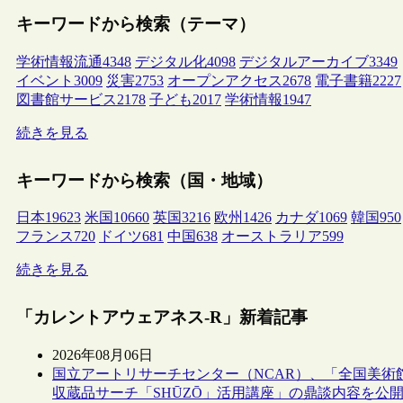
キーワードから検索（テーマ）
学術情報流通
4348
デジタル化
4098
デジタルアーカイブ
3349
イベント
3009
災害
2753
オープンアクセス
2678
電子書籍
2227
図書館サービス
2178
子ども
2017
学術情報
1947
続きを見る
キーワードから検索（国・地域）
日本
19623
米国
10660
英国
3216
欧州
1426
カナダ
1069
韓国
950
フランス
720
ドイツ
681
中国
638
オーストラリア
599
続きを見る
「カレントアウェアネス-R」新着記事
2026年08月06日
国立アートリサーチセンター（NCAR）、「全国美術
収蔵品サーチ「SHŪZŌ」活用講座」の鼎談内容を公