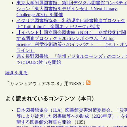
東京大学附属図書館、第2回デジタル図書館コンペテ
ション「東大図書館をデザインせよ！Next Library
Challenge 2030」を開催
イタリア図書館協会、乳幼児向け読書推進プロジェク
ト“TuttInLibro”：全国ネットワークが拡大
【イベント】国立国会図書館（NDL）、科学技術に関
する調査プロジェクト2026シンポジウム「AI for
Science―科学技術政策へのインパクト―」（9/11・オ
ライン）
県立長野図書館、「信州デジタルコモンズ」のコンテ
ツにDOIの付与を開始
続きを見る
「カレントアウェアネス-R」用のRSS：
よく読まれているコンテンツ（本日）
日本図書館協会（JLA）図書館災害対策委員会、「災
等により被災した図書館等への助成（2026年度）」を
望する図書館の募集を開始
（105）