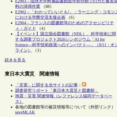
E2903 – 琉球大学附属図書館医学部分館でのカビ被害
料の清掃作業
（88）
E2902 – 「わかっていいとも!」：ラーニング・コモン
における学際交流支援企画
（6）
E2904 – フランスの図書館等のためのアクセシビリテ
ィ・ガイド
（4）
【イベント】国立国会図書館（NDL）、科学技術に関
する調査プロジェクト2026シンポジウム「AI for
Science―科学技術政策へのインパクト―」（9/11・オ
ライン）
（3）
続きを見る
東日本大震災 関連情報
「災害」に関する当サイトの記事
：
調査研究リポート「東日本大震災と図書館」
地震・災害 関連情報（レファレンス協同データベー
ス）
各地の図書館等の被災情報等について（外部リンク）
saveMLAK