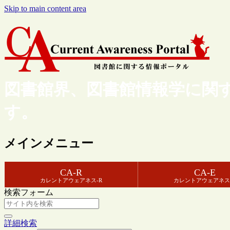
Skip to main content area
図書館界、図書館情報学に関
す。
メインメニュー
CA-R
CA-E
カレントアウェアネス-R
カレントアウェアネス
検索フォーム
詳細検索