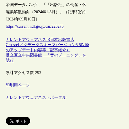
帝国データバンク、「「出版社」の倒産・休
廃業解散動向（2024年1-8月）」（記事紹介）
[2024年09月10日]
https://current.ndl.go.jp/car/225275
カレントアウェアネス-R
日本
出版
書店
Crossrefメタデータスキーマバージョン5.5以降
のアップデート内容等（記事紹介）
足立区立中央図書館、「音のゾーニング」を
試行
累計アクセス数:
293
印刷用ページ
カレントアウェアネス・ポータル