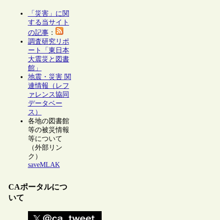
「災害」に関
する当サイト
の記事
：
調査研究リポ
ート「東日本
大震災と図書
館」
地震・災害 関
連情報（レフ
ァレンス協同
データベー
ス）
各地の図書館
等の被災情報
等について
（外部リン
ク）
saveMLAK
CAポータルにつ
いて