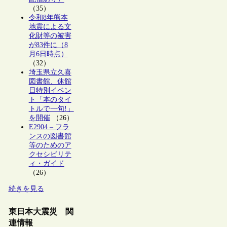
（35）
令和8年熊本
地震による文
化財等の被害
が83件に（8
月6日時点）
（32）
埼玉県立久喜
図書館、休館
日特別イベン
ト「本のタイ
トルで一句!」
を開催
（26）
E2904 – フラ
ンスの図書館
等のためのア
クセシビリテ
ィ・ガイド
（26）
続きを見る
東日本大震災 関
連情報