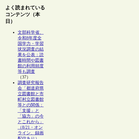
よく読まれている
コンテンツ（本
日）
文部科学省、
令和8年度全
国学力・学習
状況調査の結
果を公表：読
書時間や図書
館の利用頻度
等も調査
（37）
調査研究報告
会「都道府県
立図書館と市
町村立図書館
等との関係：
「支援」と
「協力」の今
とこれから」
（8/21・オン
ライン、録画
配信あり）