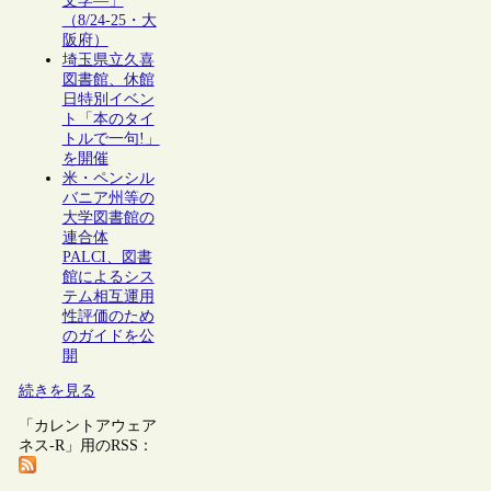
文学―」
（8/24-25・大
阪府）
埼玉県立久喜
図書館、休館
日特別イベン
ト「本のタイ
トルで一句!」
を開催
米・ペンシル
バニア州等の
大学図書館の
連合体
PALCI、図書
館によるシス
テム相互運用
性評価のため
のガイドを公
開
続きを見る
「カレントアウェア
ネス-R」用のRSS：