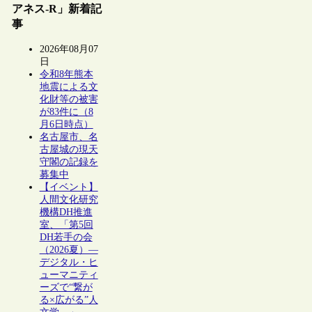
アネス-R」新着記
事
2026年08月07
日
令和8年熊本
地震による文
化財等の被害
が83件に（8
月6日時点）
名古屋市、名
古屋城の現天
守閣の記録を
募集中
【イベント】
人間文化研究
機構DH推進
室、「第5回
DH若手の会
（2026夏）―
デジタル・ヒ
ューマニティ
ーズで“繋が
る×広がる”人