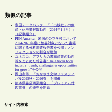
類似の記事
帝国データバンク、「「出版社」の倒
産・休廃業解散動向（2024年1-8月）」
（記事紹介）
PEN America、米国の公立学校において
2024-2025年度に禁書対象となった書籍
に関する分析調査報告書を公開：ノン
フィクションの割合が増加
ユネスコ、アフリカの書籍産業の動向
等をまとめた報告書“The African book
industry: trends, challenges & opportunities
for growth”を公開
岡山市等、「おかやま文学フェスティ
バル2025秋～2026春」を開催
熊本県書店商業組合、「プレミアム付
図書券」の発売を開始
サイト内検索