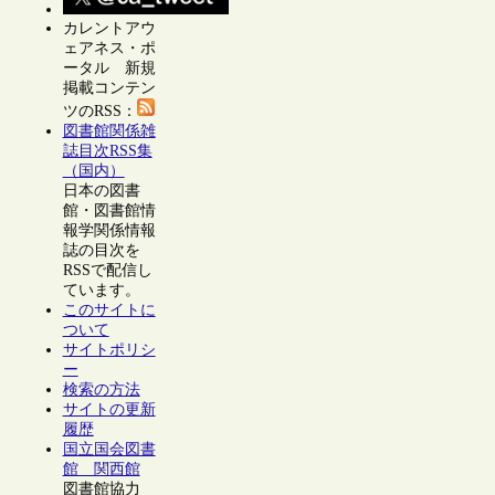
カレントアウ
ェアネス・ポ
ータル 新規
掲載コンテン
ツのRSS：
図書館関係雑
誌目次RSS集
（国内）
日本の図書
館・図書館情
報学関係情報
誌の目次を
RSSで配信し
ています。
このサイトに
ついて
サイトポリシ
ー
検索の方法
サイトの更新
履歴
国立国会図書
館 関西館
図書館協力