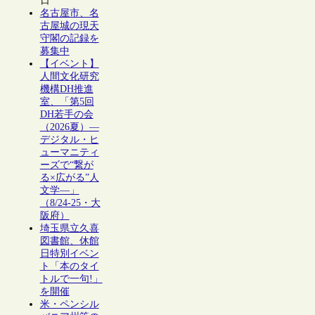
日
名古屋市、名
古屋城の現天
守閣の記録を
募集中
【イベント】
人間文化研究
機構DH推進
室、「第5回
DH若手の会
（2026夏）―
デジタル・ヒ
ューマニティ
ーズで“繋が
る×広がる”人
文学―」
（8/24-25・大
阪府）
埼玉県立久喜
図書館、休館
日特別イベン
ト「本のタイ
トルで一句!」
を開催
米・ペンシル