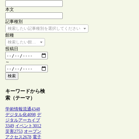
本文
記事種別
検索したい記事種別を選択してください
館種
検索したい館種を選択してください
投稿日
～
検索
キーワードから検
索（テーマ）
学術情報流通
4348
デジタル化
4098
デ
ジタルアーカイブ
3349
イベント
3012
災害
2753
オープン
アクセス
2678
電子