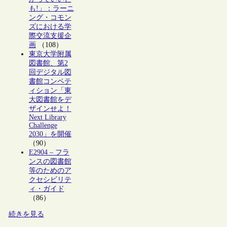
も!」：ラーニ
ング・コモン
ズにおける学
際交流支援企
画
（108）
東京大学附属
図書館、第2
回デジタル図
書館コンペテ
ィション「東
大図書館をデ
ザインせよ！
Next Library
Challenge
2030」を開催
（90）
E2904 – フラ
ンスの図書館
等のためのア
クセシビリテ
ィ・ガイド
（86）
続きを見る