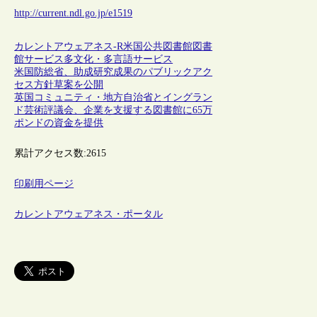
http://current.ndl.go.jp/e1519
カレントアウェアネス-R
米国
公共図書館
図書
館サービス
多文化・多言語サービス
米国防総省、助成研究成果のパブリックアク
セス方針草案を公開
英国コミュニティ・地方自治省とイングラン
ド芸術評議会、企業を支援する図書館に65万
ポンドの資金を提供
累計アクセス数:
2615
印刷用ページ
カレントアウェアネス・ポータル