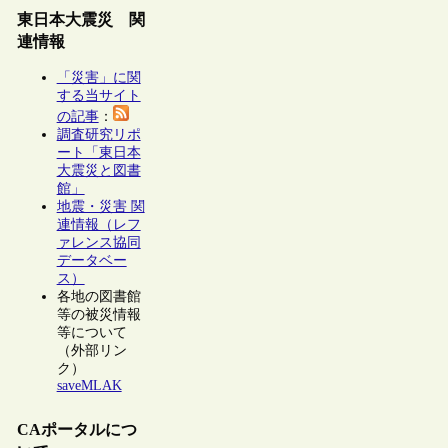
東日本大震災 関
連情報
「災害」に関
する当サイト
の記事
：
調査研究リポ
ート「東日本
大震災と図書
館」
地震・災害 関
連情報（レフ
ァレンス協同
データベー
ス）
各地の図書館
等の被災情報
等について
（外部リン
ク）
saveMLAK
CAポータルにつ