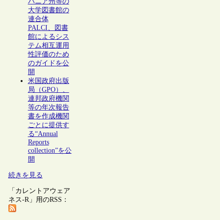
バニア州等の
大学図書館の
連合体
PALCI、図書
館によるシス
テム相互運用
性評価のため
のガイドを公
開
米国政府出版
局（GPO）、
連邦政府機関
等の年次報告
書を作成機関
ごとに提供す
る“Annual
Reports
collection”を公
開
続きを見る
「カレントアウェア
ネス-R」用のRSS：