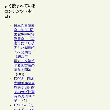
よく読まれている
コンテンツ（本
日）
日本図書館協
会（JLA）図
書館災害対策
委員会、「災
害等により被
災した図書館
等への助成
（2026年
度）」を希望
する図書館の
募集を開始
（608）
E2903 – 琉球
大学附属図書
館医学部分館
でのカビ被害
資料の清掃作
業
（471）
E2902 – 「わ
かっていいと