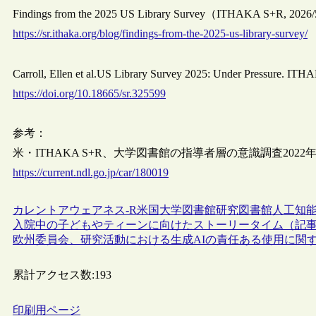
Findings from the 2025 US Library Survey（ITHAKA S+R, 2026
https://sr.ithaka.org/blog/findings-from-the-2025-us-library-survey/
Carroll, Ellen et al.US Library Survey 2025: Under Pressure. IT
https://doi.org/10.18665/sr.325599
参考：
米・ITHAKA S+R、大学図書館の指導者層の意識調査2022年版を
https://current.ndl.go.jp/car/180019
カレントアウェアネス-R
米国
大学図書館
研究図書館
人工知能
入院中の子どもやティーンに向けたストーリータイム（記
欧州委員会、研究活動における生成AIの責任ある使用に関
累計アクセス数:
193
印刷用ページ