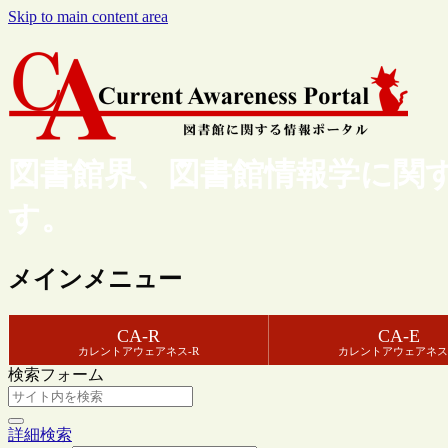
Skip to main content area
図書館界、図書館情報学に関
す。
メインメニュー
CA-R
CA-E
カレントアウェアネス-R
カレントアウェアネス
検索フォーム
詳細検索