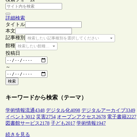
詳細検索
タイトル
本文
記事種別
検索したい記事種別を選択してください
館種
検索したい館種を選択してください
投稿日
～
検索
キーワードから検索（テーマ）
学術情報流通
4348
デジタル化
4098
デジタルアーカイブ
3349
イベント
3012
災害
2754
オープンアクセス
2678
電子書籍
2227
図書館サービス
2178
子ども
2017
学術情報
1947
続きを見る