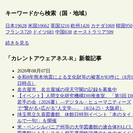
キーワードから検索（国・地域）
日本
19628
米国
10662
英国
3216
欧州
1426
カナダ
1069
韓国
950
フランス
720
ドイツ
681
中国
638
オーストラリア
599
続きを見る
「カレントアウェアネス-R」新着記事
2026年08月07日
令和8年熊本地震による文化財等の被害が83件に（8月
日時点）
名古屋市、名古屋城の現天守閣の記録を募集中
【イベント】人間文化研究機構DH推進室、「第5回 D
若手の会（2026夏）―デジタル・ヒューマニティーズ
で“繋がる×広がる”人文学―」（8/24-25・大阪府）
埼玉県立久喜図書館、休館日特別イベント「本のタイ
ルで一句!」を開催
米・ペンシルバニア州等の大学図書館の連合体PALCI