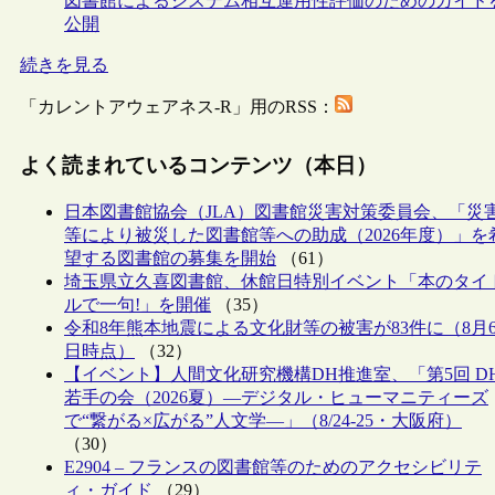
図書館によるシステム相互運用性評価のためのガイド
公開
続きを見る
「カレントアウェアネス-R」用のRSS：
よく読まれているコンテンツ（本日）
日本図書館協会（JLA）図書館災害対策委員会、「災
等により被災した図書館等への助成（2026年度）」を
望する図書館の募集を開始
（61）
埼玉県立久喜図書館、休館日特別イベント「本のタイ
ルで一句!」を開催
（35）
令和8年熊本地震による文化財等の被害が83件に（8月
日時点）
（32）
【イベント】人間文化研究機構DH推進室、「第5回 D
若手の会（2026夏）―デジタル・ヒューマニティーズ
で“繋がる×広がる”人文学―」（8/24-25・大阪府）
（30）
E2904 – フランスの図書館等のためのアクセシビリテ
ィ・ガイド
（29）