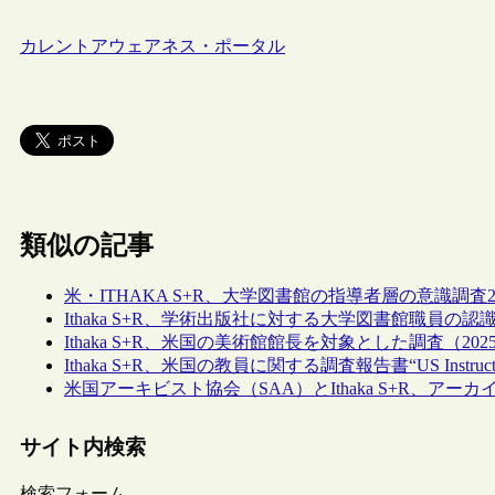
カレントアウェアネス・ポータル
類似の記事
米・ITHAKA S+R、大学図書館の指導者層の意識調査2
Ithaka S+R、学術出版社に対する大学図書館職員の
Ithaka S+R、米国の美術館館長を対象とした調査（20
Ithaka S+R、米国の教員に関する調査報告書“US Instructor
米国アーキビスト協会（SAA）とIthaka S+R、
サイト内検索
検索フォーム