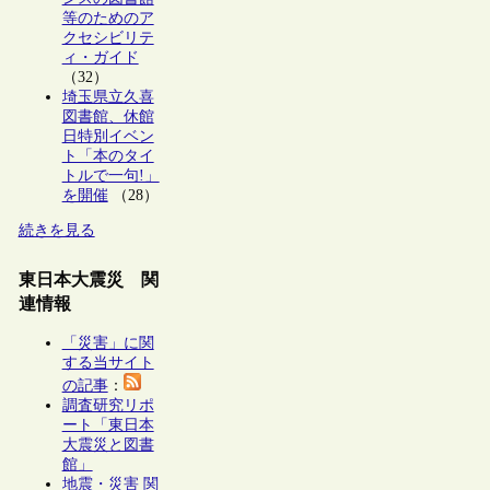
等のためのア
クセシビリテ
ィ・ガイド
（32）
埼玉県立久喜
図書館、休館
日特別イベン
ト「本のタイ
トルで一句!」
を開催
（28）
続きを見る
東日本大震災 関
連情報
「災害」に関
する当サイト
の記事
：
調査研究リポ
ート「東日本
大震災と図書
館」
地震・災害 関