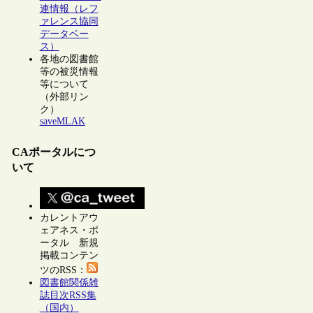
連情報（レフ
ァレンス協同
データベー
ス）
各地の図書館
等の被災情報
等について
（外部リン
ク）
saveMLAK
CAポータルにつ
いて
カレントアウ
ェアネス・ポ
ータル 新規
掲載コンテン
ツのRSS：
図書館関係雑
誌目次RSS集
（国内）