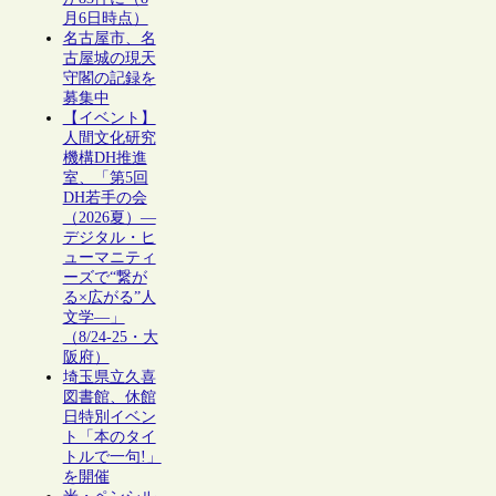
月6日時点）
名古屋市、名
古屋城の現天
守閣の記録を
募集中
【イベント】
人間文化研究
機構DH推進
室、「第5回
DH若手の会
（2026夏）―
デジタル・ヒ
ューマニティ
ーズで“繋が
る×広がる”人
文学―」
（8/24-25・大
阪府）
埼玉県立久喜
図書館、休館
日特別イベン
ト「本のタイ
トルで一句!」
を開催