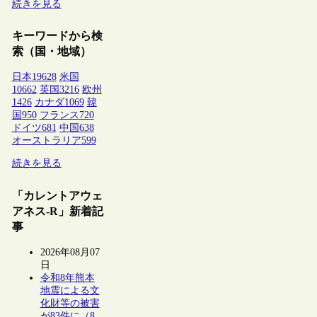
続きを見る
キーワードから検
索（国・地域）
日本
19628
米国
10662
英国
3216
欧州
1426
カナダ
1069
韓
国
950
フランス
720
ドイツ
681
中国
638
オーストラリア
599
続きを見る
「カレントアウェ
アネス-R」新着記
事
2026年08月07
日
令和8年熊本
地震による文
化財等の被害
が83件に（8