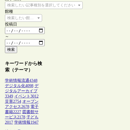
検索したい記事種別を選択してください
館種
検索したい館種を選択してください
投稿日
～
検索
キーワードから検
索（テーマ）
学術情報流通
4348
デジタル化
4098
デ
ジタルアーカイブ
3349
イベント
3012
災害
2754
オープン
アクセス
2678
電子
書籍
2227
図書館サ
ービス
2178
子ども
2017
学術情報
1947