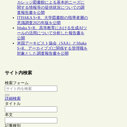
カレッジ図書館による基本的ニーズに
関する情報等の提供状況についての調
査報告書を公開
ITHAKA S+R、大学図書館の指導者層の
意識調査2025年版を公開
Ithaka S+R、高等教育における生成AIツ
ールの活用について分析した報告書を
公開
米国アーキビスト協会（SAA）とIthaka
S+R、アーカイブズに関係する管理職を
対象とした調査報告書を公開
サイト内検索
検索フォーム
詳細検索
タイトル
本文
記事種別