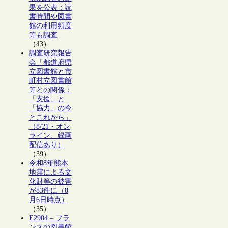
果を公表：読
書時間や図書
館の利用頻度
等も調査
（43）
調査研究報告
会「都道府県
立図書館と市
町村立図書館
等との関係：
「支援」と
「協力」の今
とこれから」
（8/21・オン
ライン、録画
配信あり）
（39）
令和8年熊本
地震による文
化財等の被害
が83件に（8
月6日時点）
（35）
E2904 – フラ
ンスの図書館