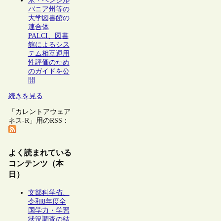
米・ペンシル
バニア州等の
大学図書館の
連合体
PALCI、図書
館によるシス
テム相互運用
性評価のため
のガイドを公
開
続きを見る
「カレントアウェア
ネス-R」用のRSS：
よく読まれている
コンテンツ（本
日）
文部科学省、
令和8年度全
国学力・学習
状況調査の結