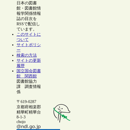
日本の図書
館・図書館情
報学関係情報
誌の目次を
RSSで配信し
ています。
このサイトに
ついて
サイトポリシ
ー
検索の方法
サイトの更新
履歴
国立国会図書
館 関西館
図書館協力
課 調査情報
係
〒619-0287
京都府相楽郡
精華町精華台
8-1-3
chojo