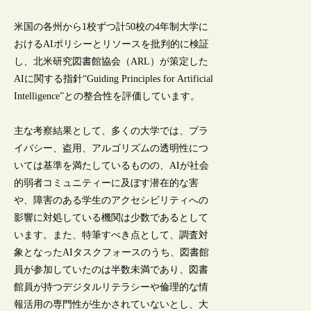
米国の各州から1校ずつ計50校の4年制大学に
おけるAIポリシーとリソースを批判的に検証
し、北米研究図書館協会（ARL）が策定した
AIに関する指針“Guiding Principles for Artificial
Intelligence”との整合性を評価しています。
主な考察結果として、多くの大学では、プラ
イバシー、盗用、アルゴリズムの透明性につ
いては基準を満たしているものの、AIが社会
的弱者コミュニティーに及ぼす潜在的な害
や、障害のある学生のアクセシビリティへの
影響に対処している機関は少数であるとして
います。また、特筆すべき点として、調査対
象となったAIタスクフォースのうち、図書館
員が参加していたのは半数未満であり、図書
館員が持つデジタルリテラシーや倫理的な情
報活用の専門性が生かされていないとし、大