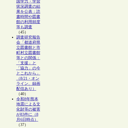
国学力・学習
状況調査の結
果を公表：読
書時間や図書
館の利用頻度
等も調査
（45）
調査研究報告
会「都道府県
立図書館と市
町村立図書館
等との関係：
「支援」と
「協力」の今
とこれから」
（8/21・オン
ライン、録画
配信あり）
（40）
令和8年熊本
地震による文
化財等の被害
が83件に（8
月6日時点）
（37）