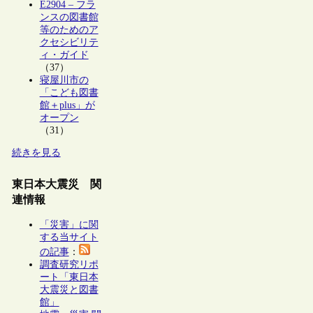
E2904 – フラ
ンスの図書館
等のためのア
クセシビリテ
ィ・ガイド
（37）
寝屋川市の
「こども図書
館＋plus」が
オープン
（31）
続きを見る
東日本大震災 関
連情報
「災害」に関
する当サイト
の記事
：
調査研究リポ
ート「東日本
大震災と図書
館」