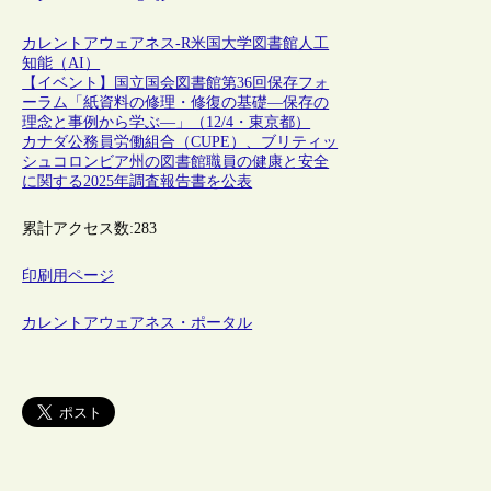
カレントアウェアネス-R
米国
大学図書館
人工
知能（AI）
【イベント】国立国会図書館第36回保存フォ
ーラム「紙資料の修理・修復の基礎―保存の
理念と事例から学ぶ―」（12/4・東京都）
カナダ公務員労働組合（CUPE）、ブリティッ
シュコロンビア州の図書館職員の健康と安全
に関する2025年調査報告書を公表
累計アクセス数:
283
印刷用ページ
カレントアウェアネス・ポータル