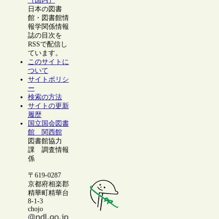
（国内）
日本の図書
館・図書館情
報学関係情報
誌の目次を
RSSで配信し
ています。
このサイトに
ついて
サイトポリシ
ー
検索の方法
サイトの更新
履歴
国立国会図書
館 関西館
図書館協力
課 調査情報
係
〒619-0287
京都府相楽郡
精華町精華台
8-1-3
chojo