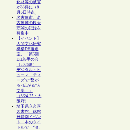
化財等の被害
が83件に（8
月6日時点）
名古屋市、名
古屋城の現天
守閣の記録を
募集中
【イベント】
人間文化研究
機構DH推進
室、「第5回
DH若手の会
（2026夏）―
デジタル・ヒ
ューマニティ
ーズで“繋が
る×広がる”人
文学―」
（8/24-25・大
阪府）
埼玉県立久喜
図書館、休館
日特別イベン
ト「本のタイ
トルで一句!」