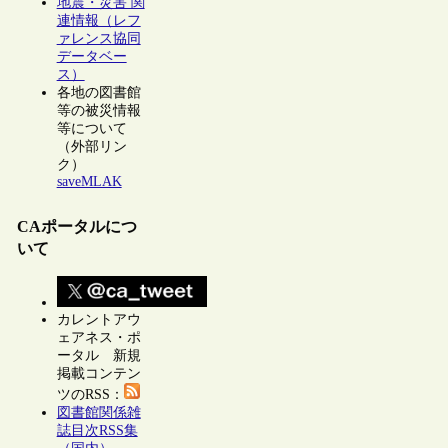
地震・災害 関
連情報（レフ
ァレンス協同
データベー
ス）
各地の図書館
等の被災情報
等について
（外部リン
ク）
saveMLAK
CAポータルにつ
いて
カレントアウ
ェアネス・ポ
ータル 新規
掲載コンテン
ツのRSS：
図書館関係雑
誌目次RSS集