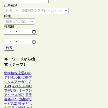
記事種別
検索したい記事種別を選択してください
館種
検索したい館種を選択してください
投稿日
～
検索
キーワードから検
索（テーマ）
学術情報流通
4348
デジタル化
4098
デ
ジタルアーカイブ
3349
イベント
3012
災害
2754
オープン
アクセス
2678
電子
書籍
2227
図書館サ
ービス
2178
子ども
2017
学術情報
1947