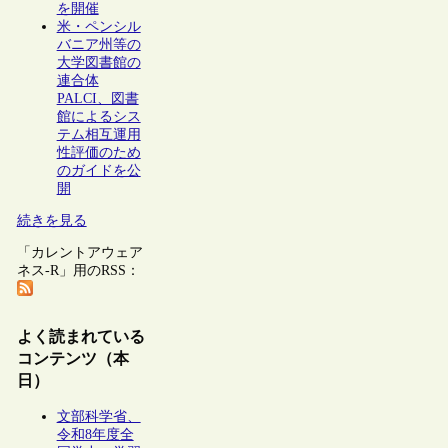
を開催
米・ペンシル
バニア州等の
大学図書館の
連合体
PALCI、図書
館によるシス
テム相互運用
性評価のため
のガイドを公
開
続きを見る
「カレントアウェア
ネス-R」用のRSS：
よく読まれている
コンテンツ（本
日）
文部科学省、
令和8年度全