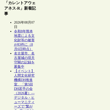
「カレントアウェ
アネス-R」新着記
事
2026年08月07
日
令和8年熊本
地震による文
化財等の被害
が83件に（8
月6日時点）
名古屋市、名
古屋城の現天
守閣の記録を
募集中
【イベント】
人間文化研究
機構DH推進
室、「第5回
DH若手の会
（2026夏）―
デジタル・ヒ
ューマニティ
ーズで“繋が