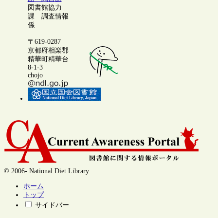
図書館協力
課 調査情報
係
〒619-0287
京都府相楽郡
精華町精華台
8-1-3
chojo
© 2006- National Diet Library
ホーム
トップ
サイドバー