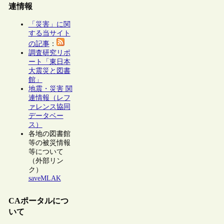
連情報
「災害」に関
する当サイト
の記事
：
調査研究リポ
ート「東日本
大震災と図書
館」
地震・災害 関
連情報（レフ
ァレンス協同
データベー
ス）
各地の図書館
等の被災情報
等について
（外部リン
ク）
saveMLAK
CAポータルにつ
いて