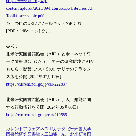
https://www.arl.org/wp-
content/uploads/2025/09/Futurescape-Libraries-AI-
Toolkit-accessible.pdf
※二つ目のURLはツールキットのPDF版
[PDF：148ページ]です。
参考：
北米研究図書館協会（ARL）と米・ネットワ
ーク情報連合（CNI）、将来の研究環境にAIが
もたらす影響についてのシナリオのデラック
ス版を公開 [2024年07月17日]
https://current.ndl.go.jp/car/222837
北米研究図書館協会（ARL）、人工知能に関
する行動指針を公開 [2024年05月08日]
https://current.ndl.go.jp/car/219585
カレントアウェアネス-R
カナダ
北米
米国
大学
図書館
研究図書館
人工知能（AI）
北米研究図