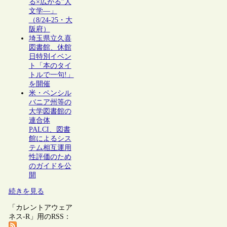
る×広がる”人
文学―」
（8/24-25・大
阪府）
埼玉県立久喜
図書館、休館
日特別イベン
ト「本のタイ
トルで一句!」
を開催
米・ペンシル
バニア州等の
大学図書館の
連合体
PALCI、図書
館によるシス
テム相互運用
性評価のため
のガイドを公
開
続きを見る
「カレントアウェア
ネス-R」用のRSS：