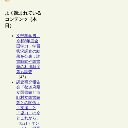
よく読まれている
コンテンツ（本
日）
文部科学省、
令和8年度全
国学力・学習
状況調査の結
果を公表：読
書時間や図書
館の利用頻度
等も調査
（43）
調査研究報告
会「都道府県
立図書館と市
町村立図書館
等との関係：
「支援」と
「協力」の今
とこれから」
（8/21・オン