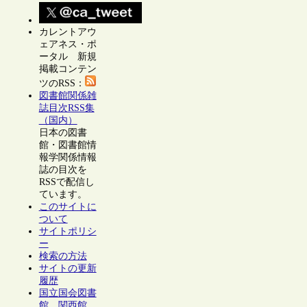
カレントアウ
ェアネス・ポ
ータル 新規
掲載コンテン
ツのRSS：
図書館関係雑
誌目次RSS集
（国内）
日本の図書
館・図書館情
報学関係情報
誌の目次を
RSSで配信し
ています。
このサイトに
ついて
サイトポリシ
ー
検索の方法
サイトの更新
履歴
国立国会図書
館 関西館