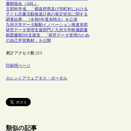
書館協会（ARL）
文部科学省、「都道府県及び市町村における
子ども読書活動推進計画の策定状況に関する
調査結果」（令和6年度末時点）を公表
九州大学データ駆動イノベーション推進本部
研究データ管理支援部門と九州大学附属図書
館図書館DX支援室、「研究データ管理のため
の自己学習教材」を公開
累計アクセス数:
213
印刷用ページ
カレントアウェアネス・ポータル
類似の記事