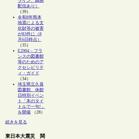
ライン、録画
配信あり）
（39）
令和8年熊本
地震による文
化財等の被害
が83件に（8
月6日時点）
（35）
E2904 – フラ
ンスの図書館
等のためのア
クセシビリテ
ィ・ガイド
（34）
埼玉県立久喜
図書館、休館
日特別イベン
ト「本のタイ
トルで一句!」
を開催
（28）
続きを見る
東日本大震災 関