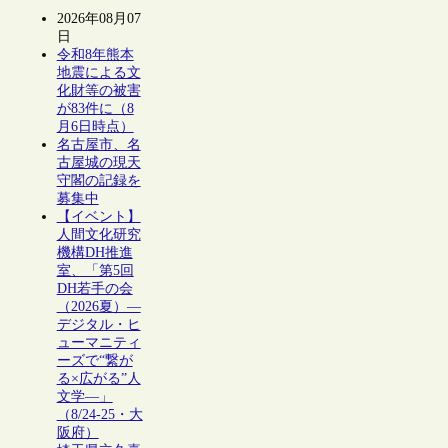
2026年08月07
日
令和8年熊本
地震による文
化財等の被害
が83件に（8
月6日時点）
名古屋市、名
古屋城の現天
守閣の記録を
募集中
【イベント】
人間文化研究
機構DH推進
室、「第5回
DH若手の会
（2026夏）―
デジタル・ヒ
ューマニティ
ーズで“繋が
る×広がる”人
文学―」
（8/24-25・大
阪府）