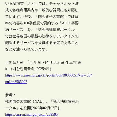
いるAI司書「ナビ」では、チャットボット形
式で各種利用案内や一般的な質問にも対応し
ています。今後、「国会電子図書館」では資
料の内容を100字程度で要約する「AI100字要
約サービス」を、「議会法律情報ポータル」
では世界各国の最新の法律をリアルタイムで
翻訳するサービスを提供する予定であること
などが述べられています。
국회도서관, 『국가 AI 지식 Hub』로의 도약 준
비（대한민국국회, 2025/4/1）
https://www.assembly.go.kr/portal/bbs/B0000051/view.do?
nttId=3585997
参考：
韓国国会図書館（NAL）、「議会法律情報ポ
ータル」を公開[2025年02月07日]
https://current.ndl.go.jp/car/239595