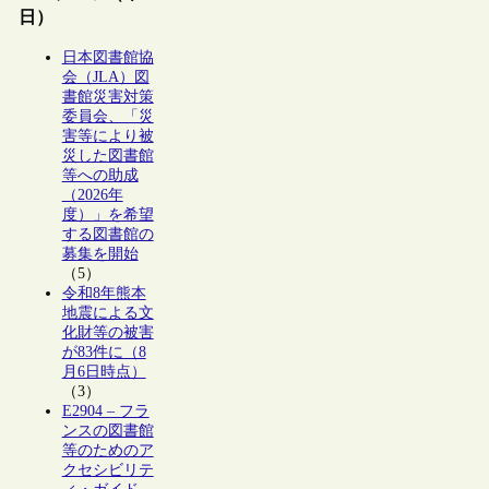
日）
日本図書館協
会（JLA）図
書館災害対策
委員会、「災
害等により被
災した図書館
等への助成
（2026年
度）」を希望
する図書館の
募集を開始
（5）
令和8年熊本
地震による文
化財等の被害
が83件に（8
月6日時点）
（3）
E2904 – フラ
ンスの図書館
等のためのア
クセシビリテ