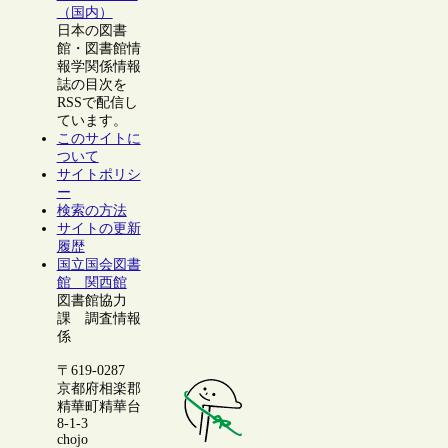
（国内）
日本の図書
館・図書館情
報学関係情報
誌の目次を
RSSで配信し
ています。
このサイトに
ついて
サイトポリシ
ー
検索の方法
サイトの更新
履歴
国立国会図書
館 関西館
図書館協力
課 調査情報
係
〒619-0287
京都府相楽郡
精華町精華台
8-1-3
chojo