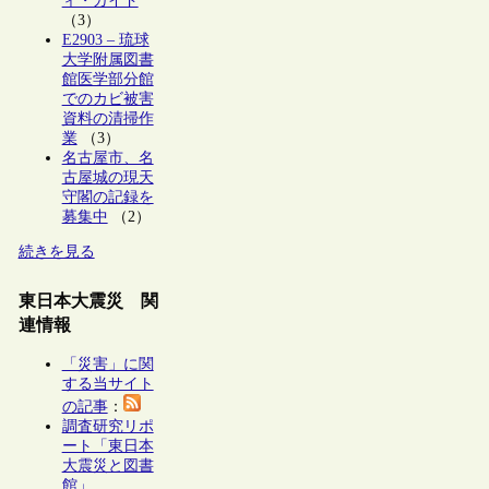
ィ・ガイド
（3）
E2903 – 琉球
大学附属図書
館医学部分館
でのカビ被害
資料の清掃作
業
（3）
名古屋市、名
古屋城の現天
守閣の記録を
募集中
（2）
続きを見る
東日本大震災 関
連情報
「災害」に関
する当サイト
の記事
：
調査研究リポ
ート「東日本
大震災と図書
館」