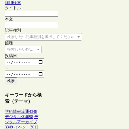
詳細検索
タイトル
本文
記事種別
検索したい記事種別を選択してください
館種
検索したい館種を選択してください
投稿日
～
検索
キーワードから検
索（テーマ）
学術情報流通
4348
デジタル化
4098
デ
ジタルアーカイブ
3349
イベント
3012