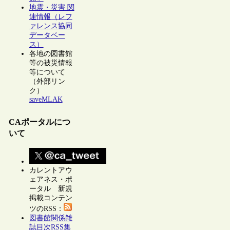
地震・災害 関
連情報（レフ
ァレンス協同
データベー
ス）
各地の図書館
等の被災情報
等について
（外部リン
ク）
saveMLAK
CAポータルにつ
いて
カレントアウ
ェアネス・ポ
ータル 新規
掲載コンテン
ツのRSS：
図書館関係雑
誌目次RSS集