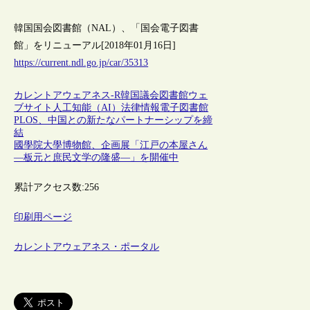
韓国国会図書館（NAL）、「国会電子図書
館」をリニューアル[2018年01月16日]
https://current.ndl.go.jp/car/35313
カレントアウェアネス-R
韓国
議会図書館
ウェ
ブサイト
人工知能（AI）
法律情報
電子図書館
PLOS、中国との新たなパートナーシップを締
結
國學院大學博物館、企画展「江戸の本屋さん
―板元と庶民文学の隆盛―」を開催中
累計アクセス数:
256
印刷用ページ
カレントアウェアネス・ポータル