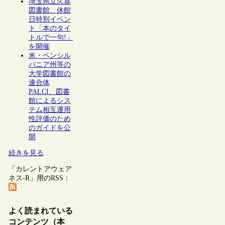
埼玉県立久喜
図書館、休館
日特別イベン
ト「本のタイ
トルで一句!」
を開催
米・ペンシル
バニア州等の
大学図書館の
連合体
PALCI、図書
館によるシス
テム相互運用
性評価のため
のガイドを公
開
続きを見る
「カレントアウェア
ネス-R」用のRSS：
よく読まれている
コンテンツ（本