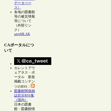
データベー
ス）
各地の図書館
等の被災情報
等について
（外部リン
ク）
saveMLAK
CAポータルにつ
いて
カレントアウ
ェアネス・ポ
ータル 新規
掲載コンテン
ツのRSS：
図書館関係雑
誌目次RSS集
（国内）
日本の図書
館・図書館情