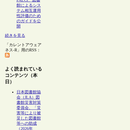
PALCI、図書
館によるシス
テム相互運用
性評価のため
のガイドを公
開
続きを見る
「カレントアウェア
ネス-R」用のRSS：
よく読まれている
コンテンツ（本
日）
日本図書館協
会（JLA）図
書館災害対策
委員会、「災
害等により被
災した図書館
等への助成
（2026年