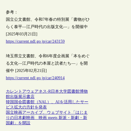
参考：
国立公文書館、令和7年春の特別展「書物がひ
らく泰平―江戸時代の出版文化―」を開催中
[2025年03月21日]
https://current.ndl.go.jp/car/243159
埼玉県立文書館、令和6年度企画展「本をめぐ
る文化―江戸時代の本屋と読者たち―」を開
催中 [2025年02月21日]
https://current.ndl.go.jp/car/240914
カレントアウェアネス-R
日本
大学図書館
博物
館
出版
展示
書店
韓国国会図書館（NAL）、AIを活用したサー
ビス拡大の方針を発表
国立映画アーカイブ、ウェブサイト「はじま
りの日本劇映画 映画 meets 新派・新劇・新
国劇」を開設