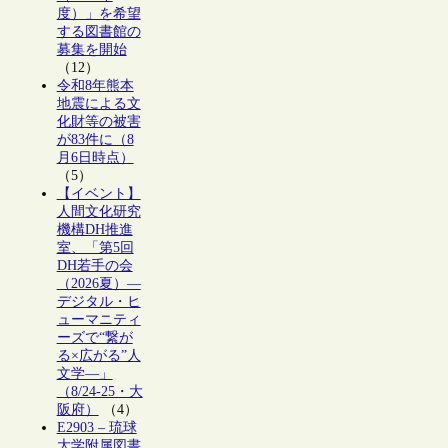
度）」を希望
する図書館の
募集を開始
（12）
令和8年熊本
地震による文
化財等の被害
が83件に（8
月6日時点）
（5）
【イベント】
人間文化研究
機構DH推進
室、「第5回
DH若手の会
（2026夏）―
デジタル・ヒ
ューマニティ
ーズで“繋が
る×広がる”人
文学―」
（8/24-25・大
阪府）
（4）
E2903 – 琉球
大学附属図書