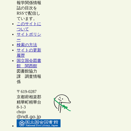
報学関係情報
誌の目次を
RSSで配信し
ています。
このサイトに
ついて
サイトポリシ
ー
検索の方法
サイトの更新
履歴
国立国会図書
館 関西館
図書館協力
課 調査情報
係
〒619-0287
京都府相楽郡
精華町精華台
8-1-3
chojo