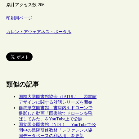
累計アクセス数:
206
印刷用ページ
カレントアウェアネス・ポータル
類似の記事
国際大学図書館協会（IATUL）、図書館
デザインに関する対話シリーズを開始
群馬県立図書館、書庫内をドローンで
撮影した動画「図書館でドローンを飛
ばしてみた」をYouTube上で公開
国立国会図書館（NDL）、YouTubeで公
開中の遠隔研修教材「レファレンス協
同データベースの利活用」を更新