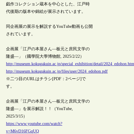
戯作コレクション蔵本を中心とした、江戸時
代後期の版本や錦絵が展示されています。
同企画展の展示を解説するYouTube動画も公開
されています。
企画展「江戸の本屋さん―板元と庶民文学の
隆盛―」（國學院大學博物館, 2025/2/22）
http://museum.kokugakuin.ac.jp/special_exhibition/detail/2024_edohon.htm
http://museum.kokugakuin.ac.jp/files/user/2024_edohon.pdf
※二つ目のURLはチラシ[PDF：2ページ]で
す。
企画展「江戸の本屋さん―板元と庶民文学の
隆盛―」を展示解説！！（YouTube,
2025/3/15）
https://www.youtube.com/watch?
v=M6vD16FGqUQ