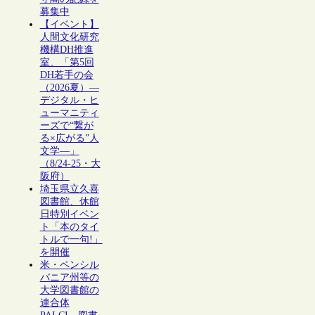
募集中
【イベント】
人間文化研究
機構DH推進
室、「第5回
DH若手の会
（2026夏）―
デジタル・ヒ
ューマニティ
ーズで“繋が
る×広がる”人
文学―」
（8/24-25・大
阪府）
埼玉県立久喜
図書館、休館
日特別イベン
ト「本のタイ
トルで一句!」
を開催
米・ペンシル
バニア州等の
大学図書館の
連合体