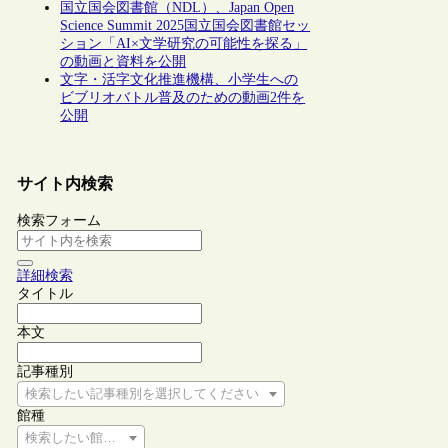
国立国会図書館（NDL）、Japan Open
Science Summit 2025国立国会図書館セッ
ション「AI×文学研究の可能性を探る」
の動画と資料を公開
文字・活字文化推進機構、小学生への
ビブリオバトル普及のための動画2件を
公開
サイト内検索
検索フォーム
詳細検索
タイトル
本文
記事種別
検索したい記事種別を選択してください
館種
検索したい館種を選択してください