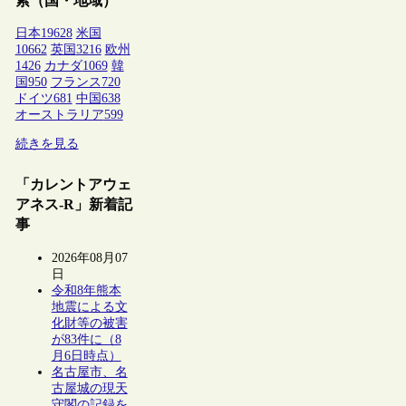
索（国・地域）
日本
19628
米国
10662
英国
3216
欧州
1426
カナダ
1069
韓
国
950
フランス
720
ドイツ
681
中国
638
オーストラリア
599
続きを見る
「カレントアウェ
アネス-R」新着記
事
2026年08月07
日
令和8年熊本
地震による文
化財等の被害
が83件に（8
月6日時点）
名古屋市、名
古屋城の現天
守閣の記録を