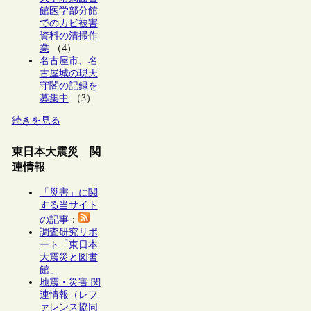
館医学部分館
でのカビ被害
資料の清掃作
業
（4）
名古屋市、名
古屋城の現天
守閣の記録を
募集中
（3）
続きを見る
東日本大震災 関
連情報
「災害」に関
する当サイト
の記事
：
調査研究リポ
ート「東日本
大震災と図書
館」
地震・災害 関
連情報（レフ
ァレンス協同