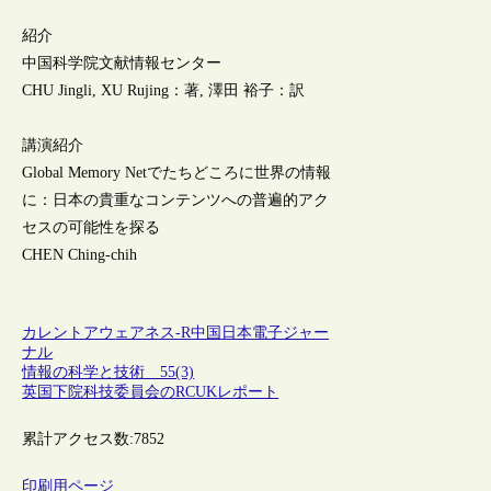
紹介
中国科学院文献情報センター
CHU Jingli, XU Rujing：著, 澤田 裕子：訳
講演紹介
Global Memory Netでたちどころに世界の情報
に：日本の貴重なコンテンツへの普遍的アク
セスの可能性を探る
CHEN Ching-chih
カレントアウェアネス-R
中国
日本
電子ジャー
ナル
情報の科学と技術 55(3)
英国下院科技委員会のRCUKレポート
累計アクセス数:
7852
印刷用ページ