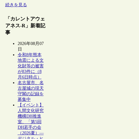
続きを見る
「カレントアウェ
アネス-R」新着記
事
2026年08月07
日
令和8年熊本
地震による文
化財等の被害
が83件に（8
月6日時点）
名古屋市、名
古屋城の現天
守閣の記録を
募集中
【イベント】
人間文化研究
機構DH推進
室、「第5回
DH若手の会
（2026夏）―
デジタル・ヒ