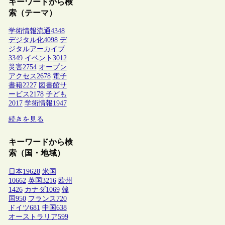
キーワードから検
索（テーマ）
学術情報流通
4348
デジタル化
4098
デ
ジタルアーカイブ
3349
イベント
3012
災害
2754
オープン
アクセス
2678
電子
書籍
2227
図書館サ
ービス
2178
子ども
2017
学術情報
1947
続きを見る
キーワードから検
索（国・地域）
日本
19628
米国
10662
英国
3216
欧州
1426
カナダ
1069
韓
国
950
フランス
720
ドイツ
681
中国
638
オーストラリア
599