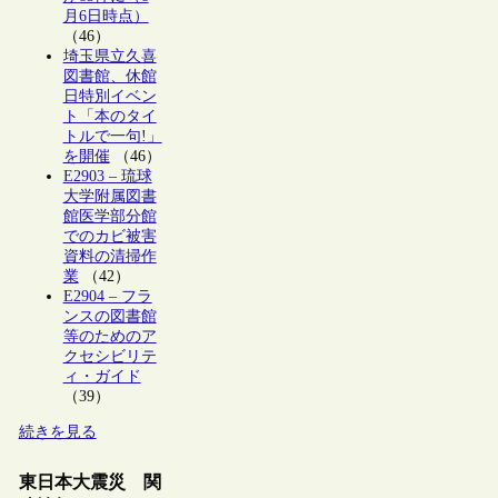
月6日時点）
（46）
埼玉県立久喜
図書館、休館
日特別イベン
ト「本のタイ
トルで一句!」
を開催
（46）
E2903 – 琉球
大学附属図書
館医学部分館
でのカビ被害
資料の清掃作
業
（42）
E2904 – フラ
ンスの図書館
等のためのア
クセシビリテ
ィ・ガイド
（39）
続きを見る
東日本大震災 関