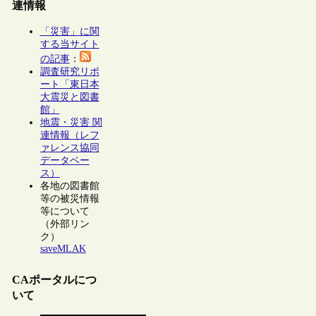
連情報
「災害」に関
する当サイト
の記事
：
調査研究リポ
ート「東日本
大震災と図書
館」
地震・災害 関
連情報（レフ
ァレンス協同
データベー
ス）
各地の図書館
等の被災情報
等について
（外部リン
ク）
saveMLAK
CAポータルにつ
いて