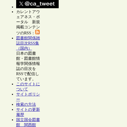
カレントアウ
ェアネス・ポ
ータル 新規
掲載コンテン
ツのRSS：
図書館関係雑
誌目次RSS集
（国内）
日本の図書
館・図書館情
報学関係情報
誌の目次を
RSSで配信し
ています。
このサイトに
ついて
サイトポリシ
ー
検索の方法
サイトの更新
履歴
国立国会図書
館 関西館