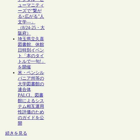
ューマニティ
ーズで“繋が
る×広がる”人
文学―」
（8/24-25・大
阪府）
埼玉県立久喜
図書館、休館
日特別イベン
ト「本のタイ
トルで一句!」
を開催
米・ペンシル
バニア州等の
大学図書館の
連合体
PALCI、図書
館によるシス
テム相互運用
性評価のため
のガイドを公
開
続きを見る