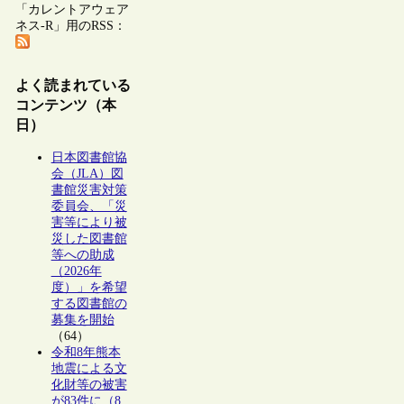
「カレントアウェア
ネス-R」用のRSS：
よく読まれている
コンテンツ（本
日）
日本図書館協
会（JLA）図
書館災害対策
委員会、「災
害等により被
災した図書館
等への助成
（2026年
度）」を希望
する図書館の
募集を開始
（64）
令和8年熊本
地震による文
化財等の被害
が83件に（8