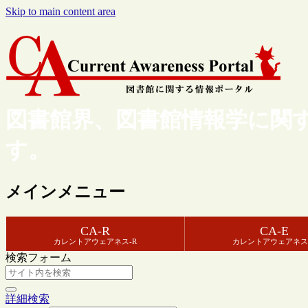
Skip to main content area
図書館界、図書館情報学に関
す。
メインメニュー
CA-R
CA-E
カレントアウェアネス-R
カレントアウェアネス
検索フォーム
詳細検索