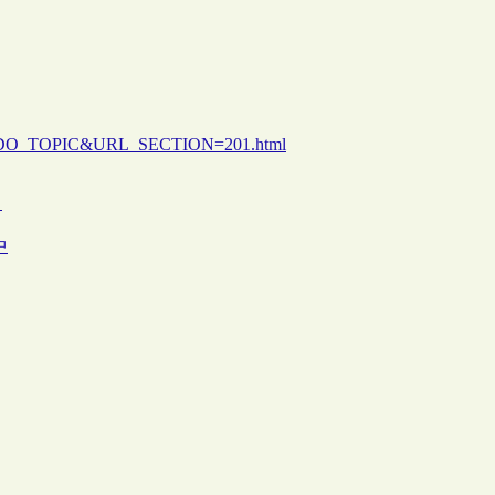
_DO=DO_TOPIC&URL_SECTION=201.html
）
中