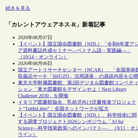
続きを見る
「カレントアウェアネス-R」新着記事
2026年08月07日
【イベント】国立国会図書館（NDL）「令和8年度ア
ア資料書誌作成セミナー―ベトナム語・実践編―」
（10/14・オンライン）
2026年08月06日
国立アートリサーチセンター（NCAR）、「全国美術
収蔵品サーチ「SHŪZŌ」活用講座」の鼎談内容を公
東京大学附属図書館、第2回デジタル図書館コンペテ
ション「東大図書館をデザインせよ！Next Library
Challenge 2030」を開催
イタリア図書館協会、乳幼児向け読書推進プロジェク
ト“TuttInLibro”：全国ネットワークが拡大
【イベント】国立国会図書館（NDL）、科学技術に関
する調査プロジェクト2026シンポジウム「AI for
Science―科学技術政策へのインパクト―」（9/11・オ
ライン）