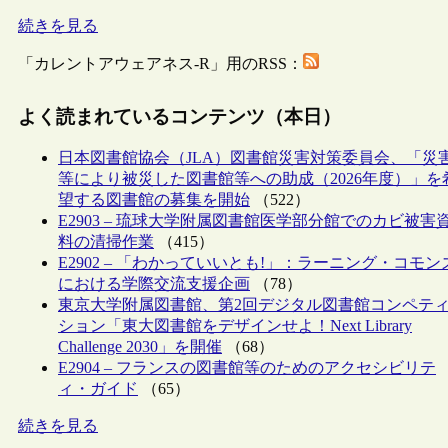
続きを見る
「カレントアウェアネス-R」用のRSS：
よく読まれているコンテンツ（本日）
日本図書館協会（JLA）図書館災害対策委員会、「災
等により被災した図書館等への助成（2026年度）」を
望する図書館の募集を開始
（522）
E2903 – 琉球大学附属図書館医学部分館でのカビ被害
料の清掃作業
（415）
E2902 – 「わかっていいとも!」：ラーニング・コモン
における学際交流支援企画
（78）
東京大学附属図書館、第2回デジタル図書館コンペテ
ション「東大図書館をデザインせよ！Next Library
Challenge 2030」を開催
（68）
E2904 – フランスの図書館等のためのアクセシビリテ
ィ・ガイド
（65）
続きを見る