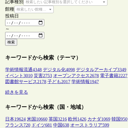
記事種別
検索したい記事種別を選択してください
館種
検索したい館種を選択してください
投稿日
～
検索
キーワードから検索（テーマ）
学術情報流通
4348
デジタル化
4098
デジタルアーカイブ
3349
イベント
3010
災害
2753
オープンアクセス
2678
電子書籍
2227
図書館サービス
2178
子ども
2017
学術情報
1947
続きを見る
キーワードから検索（国・地域）
日本
19624
米国
10660
英国
3216
欧州
1426
カナダ
1069
韓国
950
フランス
720
ドイツ
681
中国
638
オーストラリア
599