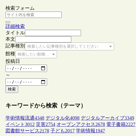
検索フォーム
詳細検索
タイトル
本文
記事種別
検索したい記事種別を選択してください
館種
検索したい館種を選択してください
投稿日
～
検索
キーワードから検索（テーマ）
学術情報流通
4348
デジタル化
4098
デジタルアーカイブ
3349
イベント
3012
災害
2754
オープンアクセス
2678
電子書籍
2227
図書館サービス
2178
子ども
2017
学術情報
1947