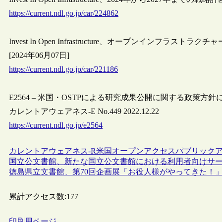
https://current.ndl.go.jp/car/224862
Invest In Open Infrastructure、オープンインフラストラクチャーに関
[2024年06月07日]
https://current.ndl.go.jp/car/221186
E2564 – 米国・OSTPによる研究成果公開に関する政策方針
カレントアウェアネス-E No.449 2022.12.22
https://current.ndl.go.jp/e2564
カレントアウェアネス-R
米国
オープンアクセス
パブリック
国立公文書館、新たな国立公文書館における利用者向けサ
徳島県立文書館、第70回企画展「お役人様がやってきた！
累計アクセス数:
177
印刷用ページ