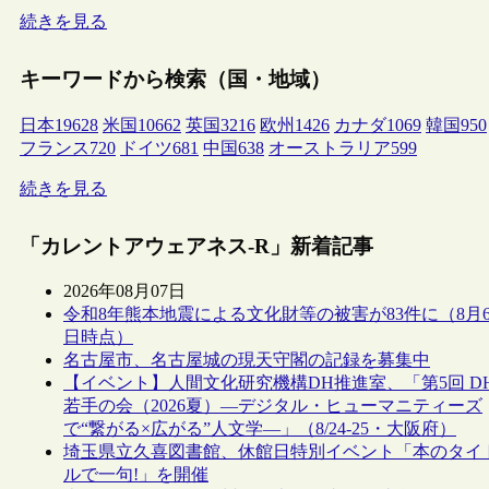
続きを見る
キーワードから検索（国・地域）
日本
19628
米国
10662
英国
3216
欧州
1426
カナダ
1069
韓国
950
フランス
720
ドイツ
681
中国
638
オーストラリア
599
続きを見る
「カレントアウェアネス-R」新着記事
2026年08月07日
令和8年熊本地震による文化財等の被害が83件に（8月
日時点）
名古屋市、名古屋城の現天守閣の記録を募集中
【イベント】人間文化研究機構DH推進室、「第5回 D
若手の会（2026夏）―デジタル・ヒューマニティーズ
で“繋がる×広がる”人文学―」（8/24-25・大阪府）
埼玉県立久喜図書館、休館日特別イベント「本のタイ
ルで一句!」を開催