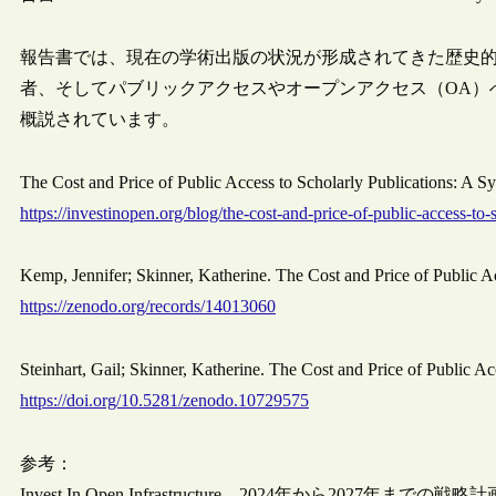
報告書では、現在の学術出版の状況が形成されてきた歴史
者、そしてパブリックアクセスやオープンアクセス（OA）
概説されています。
The Cost and Price of Public Access to Scholarly Publications: A
https://investinopen.org/blog/the-cost-and-price-of-public-access-to-
Kemp, Jennifer; Skinner, Katherine. The Cost and Price of Public Ac
https://zenodo.org/records/14013060
Steinhart, Gail; Skinner, Katherine. The Cost and Price of Public A
https://doi.org/10.5281/zenodo.10729575
参考：
Invest In Open Infrastructure、2024年から2027年までの戦