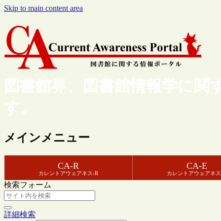
Skip to main content area
図書館界、図書館情報学に関
す。
メインメニュー
CA-R
CA-E
カレントアウェアネス-R
カレントアウェアネス
検索フォーム
詳細検索