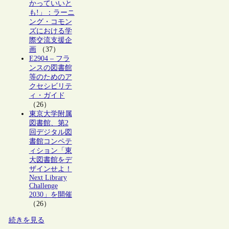
かっていいと
も!」：ラーニ
ング・コモン
ズにおける学
際交流支援企
画
（37）
E2904 – フラ
ンスの図書館
等のためのア
クセシビリテ
ィ・ガイド
（26）
東京大学附属
図書館、第2
回デジタル図
書館コンペテ
ィション「東
大図書館をデ
ザインせよ！
Next Library
Challenge
2030」を開催
（26）
続きを見る