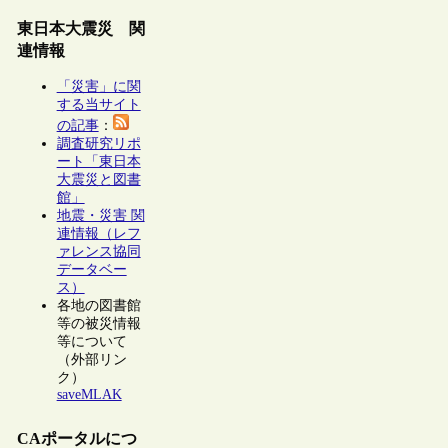
東日本大震災 関
連情報
「災害」に関
する当サイト
の記事
：
調査研究リポ
ート「東日本
大震災と図書
館」
地震・災害 関
連情報（レフ
ァレンス協同
データベー
ス）
各地の図書館
等の被災情報
等について
（外部リン
ク）
saveMLAK
CAポータルにつ