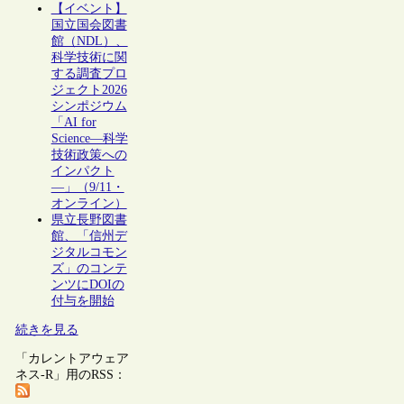
【イベント】
国立国会図書
館（NDL）、
科学技術に関
する調査プロ
ジェクト2026
シンポジウム
「AI for
Science―科学
技術政策への
インパクト
―」（9/11・
オンライン）
県立長野図書
館、「信州デ
ジタルコモン
ズ」のコンテ
ンツにDOIの
付与を開始
続きを見る
「カレントアウェア
ネス-R」用のRSS：