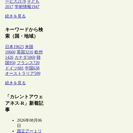
ービス
2178
子ども
2017
学術情報
1947
続きを見る
キーワードから検
索（国・地域）
日本
19623
米国
10660
英国
3216
欧州
1426
カナダ
1069
韓
国
950
フランス
720
ドイツ
681
中国
638
オーストラリア
599
続きを見る
「カレントアウェ
アネス-R」新着記
事
2026年08月06
日
国立アートリ