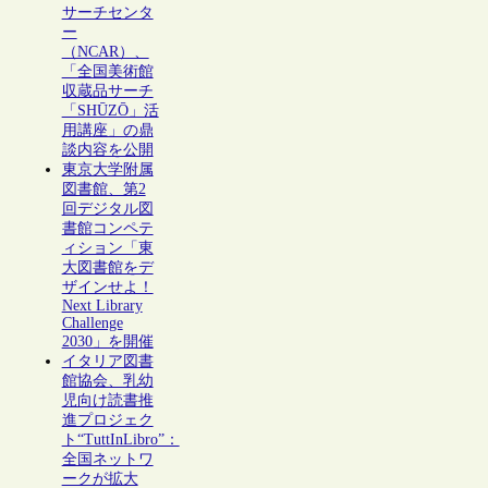
サーチセンタ
ー
（NCAR）、
「全国美術館
収蔵品サーチ
「SHŪZŌ」活
用講座」の鼎
談内容を公開
東京大学附属
図書館、第2
回デジタル図
書館コンペテ
ィション「東
大図書館をデ
ザインせよ！
Next Library
Challenge
2030」を開催
イタリア図書
館協会、乳幼
児向け読書推
進プロジェク
ト“TuttInLibro”：
全国ネットワ
ークが拡大