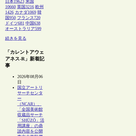
日本
19623
米国
10660
英国
3216
欧州
1426
カナダ
1069
韓
国
950
フランス
720
ドイツ
681
中国
638
オーストラリア
599
続きを見る
「カレントアウェ
アネス-R」新着記
事
2026年08月06
日
国立アートリ
サーチセンタ
ー
（NCAR）、
「全国美術館
収蔵品サーチ
「SHŪZŌ」活
用講座」の鼎
談内容を公開