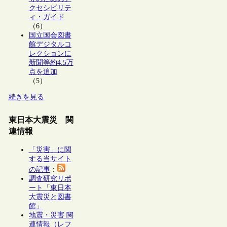
クセシビリテ
ィ・ガイド
（6）
国立国会図書
館デジタルコ
レクションに
新聞等約4.5万
点を追加
（5）
続きを見る
東日本大震災 関
連情報
「災害」に関
する当サイト
の記事
：
調査研究リポ
ート「東日本
大震災と図書
館」
地震・災害 関
連情報（レフ