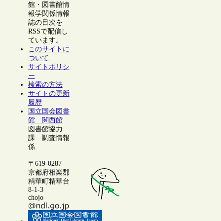
館・図書館情
報学関係情報
誌の目次を
RSSで配信し
ています。
このサイトに
ついて
サイトポリシ
ー
検索の方法
サイトの更新
履歴
国立国会図書
館 関西館
図書館協力
課 調査情報
係
〒619-0287
京都府相楽郡
精華町精華台
8-1-3
chojo