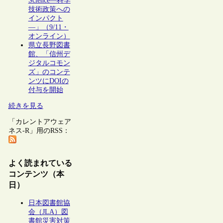
Science―科学
技術政策への
インパクト
―」（9/11・
オンライン）
県立長野図書
館、「信州デ
ジタルコモン
ズ」のコンテ
ンツにDOIの
付与を開始
続きを見る
「カレントアウェア
ネス-R」用のRSS：
よく読まれている
コンテンツ（本
日）
日本図書館協
会（JLA）図
書館災害対策