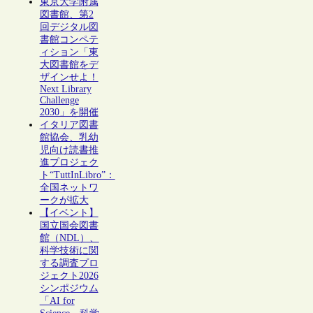
東京大学附属
図書館、第2
回デジタル図
書館コンペテ
ィション「東
大図書館をデ
ザインせよ！
Next Library
Challenge
2030」を開催
イタリア図書
館協会、乳幼
児向け読書推
進プロジェク
ト“TuttInLibro”：
全国ネットワ
ークが拡大
【イベント】
国立国会図書
館（NDL）、
科学技術に関
する調査プロ
ジェクト2026
シンポジウム
「AI for