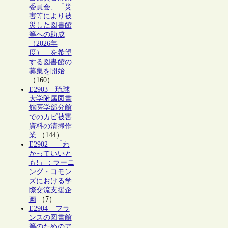
委員会、「災
害等により被
災した図書館
等への助成
（2026年
度）」を希望
する図書館の
募集を開始
（160）
E2903 – 琉球
大学附属図書
館医学部分館
でのカビ被害
資料の清掃作
業
（144）
E2902 – 「わ
かっていいと
も!」：ラーニ
ング・コモン
ズにおける学
際交流支援企
画
（7）
E2904 – フラ
ンスの図書館
等のためのア