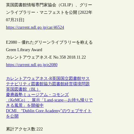
英国図書館情報専門家協会（CILIP）、グリー
ンライブラリー・マニフェストを公開 [2022年
07月21日]
https://current.ndl.go.jp/car/46524
E2080 – 優れたグリーンライブラリーを称える
Green Library Award
カレントアウェアネス-E No.358 2018.11.22
https://current.ndl.go.jp/e2080
カレントアウェアネス-R
英国
国立図書館
サス
テナビリティ
図書館協力
図書館経営
環境問題
英国図書館（BL）
慶應義塾ミュージアム・コモンズ
（KeMCo）、展示「Land-scape―お持ち帰りで
きる風景」を開催中
DCMI、“Dublin Core Academy”のウェブサイト
を公開
累計アクセス数:
222