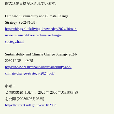
館の活動目標が示されています。
Our new Sustainability and Climate Change
Strategy（2024/10/8）
https://blogs.bl.uk/living-knowledge/2024/10/our-
new-sustainability-and-climate-change-
strategy.html
Sustainability and Climate Change Strategy 2024-
2030 [PDF：4MB]
https://www.bl.uk/about-us/sustainability-and-
climate-change-strategy-2024.pdf/
参考：
英国図書館（BL）、2023年-2030年の戦略計画
を公開 [2023年06月06日]
https://current.ndl.go.jp/car/182903