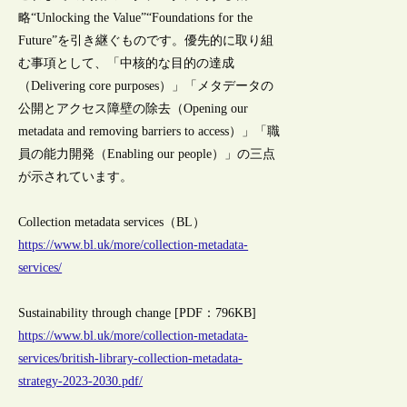
略“Unlocking the Value”“Foundations for the
Future”を引き継ぐものです。優先的に取り組
む事項として、「中核的な目的の達成
（Delivering core purposes）」「メタデータの
公開とアクセス障壁の除去（Opening our
metadata and removing barriers to access）」「職
員の能力開発（Enabling our people）」の三点
が示されています。
Collection metadata services（BL）
https://www.bl.uk/more/collection-metadata-
services/
Sustainability through change [PDF：796KB]
https://www.bl.uk/more/collection-metadata-
services/british-library-collection-metadata-
strategy-2023-2030.pdf/