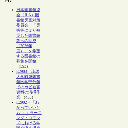
日本図書館協
会（JLA）図
書館災害対策
委員会、「災
害等により被
災した図書館
等への助成
（2026年
度）」を希望
する図書館の
募集を開始
（593）
E2903 – 琉球
大学附属図書
館医学部分館
でのカビ被害
資料の清掃作
業
（455）
E2902 – 「わ
かっていいと
も!」：ラーニ
ング・コモン
ズにおける学