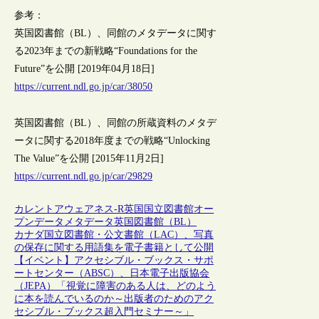
参考：
英国図書館（BL）、同館のメタデータに関す
る2023年までの新戦略“Foundations for the
Future”を公開 [2019年04月18日]
https://current.ndl.go.jp/car/38050
英国図書館（BL）、同館の所蔵資料のメタデ
ータに関する2018年度までの戦略“Unlocking
The Value”を公開 [2015年11月2日]
https://current.ndl.go.jp/car/29829
カレントアウェアネス-R
英国
国立図書館
オー
プンデータ
メタデータ
英国図書館（BL）
カナダ国立図書館・公文書館（LAC）、写真
の保存に関する用語集を電子書籍として公開
【イベント】アクセシブル・ブックス・サポ
ートセンター（ABSC）、日本電子出版協会
（JEPA）「視覚に障害のある人は、どのよう
に本を読んでいるのか～出版者のためのアク
セシブル・ブックス超入門セミナー～」