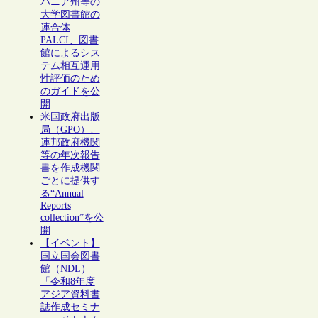
バニア州等の
大学図書館の
連合体
PALCI、図書
館によるシス
テム相互運用
性評価のため
のガイドを公
開
米国政府出版
局（GPO）、
連邦政府機関
等の年次報告
書を作成機関
ごとに提供す
る“Annual
Reports
collection”を公
開
【イベント】
国立国会図書
館（NDL）
「令和8年度
アジア資料書
誌作成セミナ