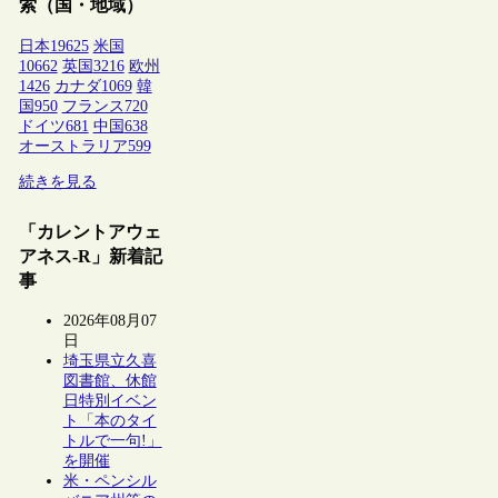
索（国・地域）
日本
19625
米国
10662
英国
3216
欧州
1426
カナダ
1069
韓
国
950
フランス
720
ドイツ
681
中国
638
オーストラリア
599
続きを見る
「カレントアウェ
アネス-R」新着記
事
2026年08月07
日
埼玉県立久喜
図書館、休館
日特別イベン
ト「本のタイ
トルで一句!」
を開催
米・ペンシル