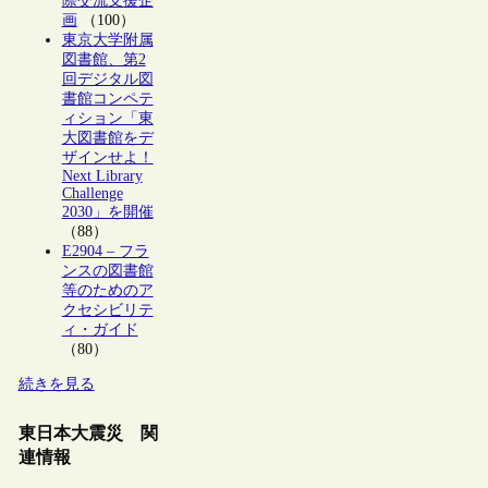
際交流支援企
画
（100）
東京大学附属
図書館、第2
回デジタル図
書館コンペテ
ィション「東
大図書館をデ
ザインせよ！
Next Library
Challenge
2030」を開催
（88）
E2904 – フラ
ンスの図書館
等のためのア
クセシビリテ
ィ・ガイド
（80）
続きを見る
東日本大震災 関
連情報