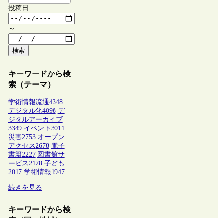
投稿日
～
検索
キーワードから検
索（テーマ）
学術情報流通
4348
デジタル化
4098
デ
ジタルアーカイブ
3349
イベント
3011
災害
2753
オープン
アクセス
2678
電子
書籍
2227
図書館サ
ービス
2178
子ども
2017
学術情報
1947
続きを見る
キーワードから検