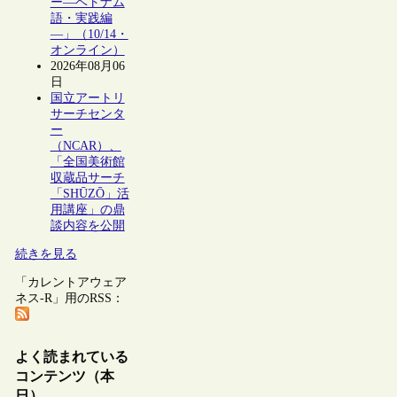
ー―ベトナム
語・実践編
―」（10/14・
オンライン）
2026年08月06
日
国立アートリ
サーチセンタ
ー
（NCAR）、
「全国美術館
収蔵品サーチ
「SHŪZŌ」活
用講座」の鼎
談内容を公開
続きを見る
「カレントアウェア
ネス-R」用のRSS：
よく読まれている
コンテンツ（本
日）