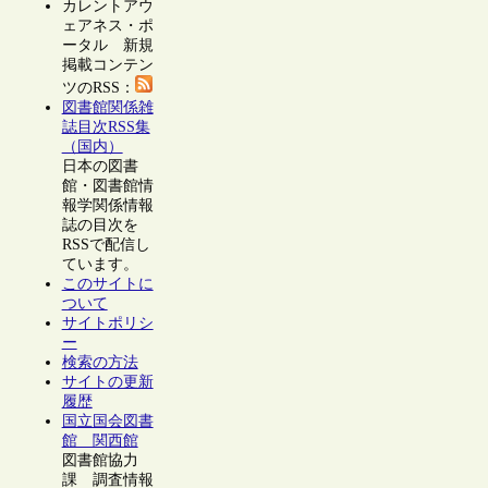
カレントアウ
ェアネス・ポ
ータル 新規
掲載コンテン
ツのRSS：
図書館関係雑
誌目次RSS集
（国内）
日本の図書
館・図書館情
報学関係情報
誌の目次を
RSSで配信し
ています。
このサイトに
ついて
サイトポリシ
ー
検索の方法
サイトの更新
履歴
国立国会図書
館 関西館
図書館協力
課 調査情報