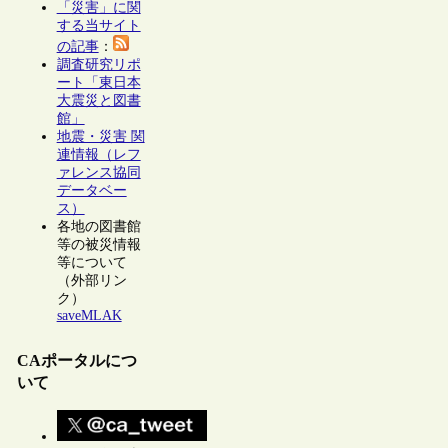
「災害」に関
する当サイト
の記事
：
調査研究リポ
ート「東日本
大震災と図書
館」
地震・災害 関
連情報（レフ
ァレンス協同
データベー
ス）
各地の図書館
等の被災情報
等について
（外部リン
ク）
saveMLAK
CAポータルにつ
いて