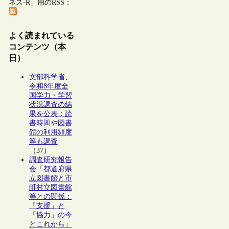
ネス-R」用のRSS：
よく読まれている
コンテンツ（本
日）
文部科学省、
令和8年度全
国学力・学習
状況調査の結
果を公表：読
書時間や図書
館の利用頻度
等も調査
（37）
調査研究報告
会「都道府県
立図書館と市
町村立図書館
等との関係：
「支援」と
「協力」の今
とこれから」