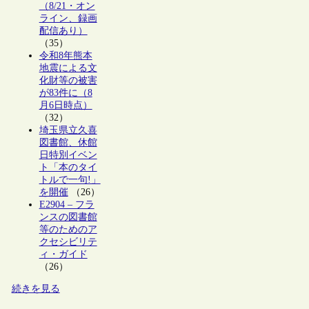
（8/21・オン
ライン、録画
配信あり）
（35）
令和8年熊本
地震による文
化財等の被害
が83件に（8
月6日時点）
（32）
埼玉県立久喜
図書館、休館
日特別イベン
ト「本のタイ
トルで一句!」
を開催
（26）
E2904 – フラ
ンスの図書館
等のためのア
クセシビリテ
ィ・ガイド
（26）
続きを見る