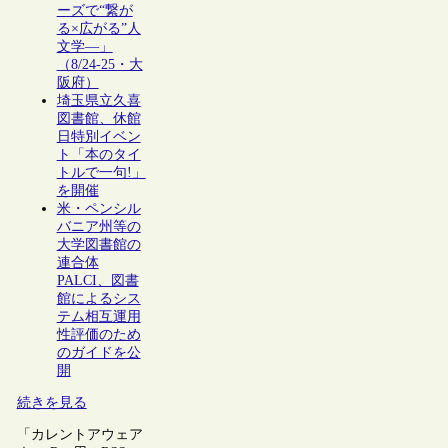
ーズで“繋が
る×広がる”人
文学―」
（8/24-25・大
阪府）
埼玉県立久喜
図書館、休館
日特別イベン
ト「本のタイ
トルで一句!」
を開催
米・ペンシル
バニア州等の
大学図書館の
連合体
PALCI、図書
館によるシス
テム相互運用
性評価のため
のガイドを公
開
続きを見る
「カレントアウェア