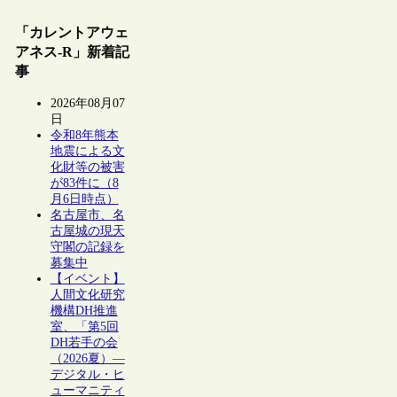
「カレントアウェ
アネス-R」新着記
事
2026年08月07
日
令和8年熊本
地震による文
化財等の被害
が83件に（8
月6日時点）
名古屋市、名
古屋城の現天
守閣の記録を
募集中
【イベント】
人間文化研究
機構DH推進
室、「第5回
DH若手の会
（2026夏）―
デジタル・ヒ
ューマニティ