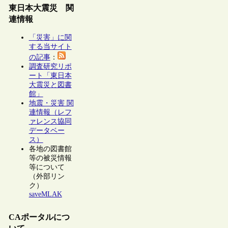
東日本大震災 関
連情報
「災害」に関
する当サイト
の記事
：
調査研究リポ
ート「東日本
大震災と図書
館」
地震・災害 関
連情報（レフ
ァレンス協同
データベー
ス）
各地の図書館
等の被災情報
等について
（外部リン
ク）
saveMLAK
CAポータルにつ