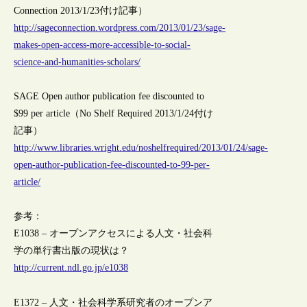
Connection 2013/1/23付け記事）
http://sageconnection.wordpress.com/2013/01/23/sage-
makes-open-access-more-accessible-to-social-
science-and-humanities-scholars/
SAGE Open author publication fee discounted to
$99 per article（No Shelf Required 2013/1/24付け
記事）
http://www.libraries.wright.edu/noshelfrequired/2013/01/24/sage-
open-author-publication-fee-discounted-to-99-per-
article/
参考：
E1038 – オープンアクセスによる人文・社会科
学の単行書出版の現状は？
http://current.ndl.go.jp/e1038
E1372 – 人文・社会科学系研究者のオープンア