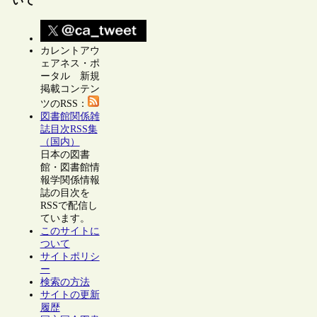
いて
カレントアウ
ェアネス・ポ
ータル 新規
掲載コンテン
ツのRSS：
図書館関係雑
誌目次RSS集
（国内）
日本の図書
館・図書館情
報学関係情報
誌の目次を
RSSで配信し
ています。
このサイトに
ついて
サイトポリシ
ー
検索の方法
サイトの更新
履歴