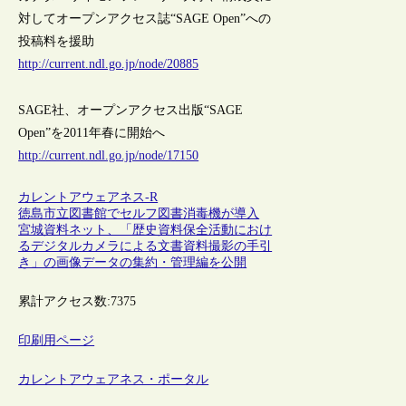
対してオープンアクセス誌“SAGE Open”への
投稿料を援助
http://current.ndl.go.jp/node/20885
SAGE社、オープンアクセス出版“SAGE
Open”を2011年春に開始へ
http://current.ndl.go.jp/node/17150
カレントアウェアネス-R
徳島市立図書館でセルフ図書消毒機が導入
宮城資料ネット、「歴史資料保全活動におけ
るデジタルカメラによる文書資料撮影の手引
き」の画像データの集約・管理編を公開
累計アクセス数:
7375
印刷用ページ
カレントアウェアネス・ポータル