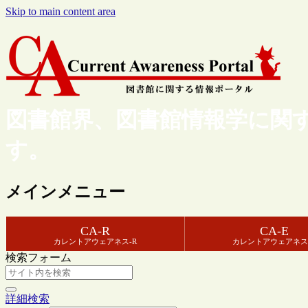
Skip to main content area
図書館界、図書館情報学に関
す。
メインメニュー
CA-R
CA-E
カレントアウェアネス-R
カレントアウェアネス
検索フォーム
詳細検索