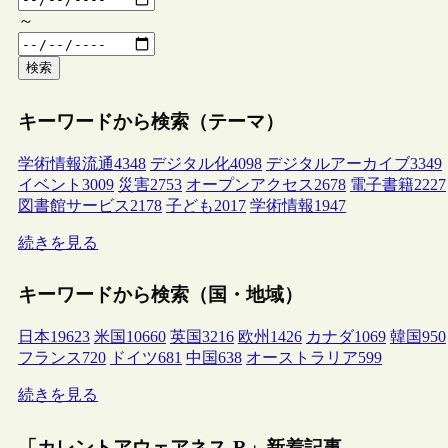
～
検索
キーワードから検索（テーマ）
学術情報流通
4348
デジタル化
4098
デジタルアーカイブ
3349
イベント
3009
災害
2753
オープンアクセス
2678
電子書籍
2227
図書館サービス
2178
子ども
2017
学術情報
1947
続きを見る
キーワードから検索（国・地域）
日本
19623
米国
10660
英国
3216
欧州
1426
カナダ
1069
韓国
950
フランス
720
ドイツ
681
中国
638
オーストラリア
599
続きを見る
「カレントアウェアネス-R」新着記事