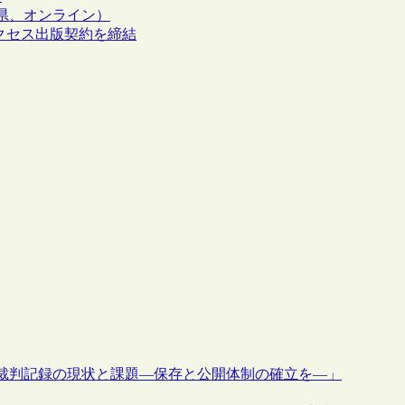
8・千葉県、オンライン）
ンアクセス出版契約を締結
「裁判記録の現状と課題―保存と公開体制の確立を―」