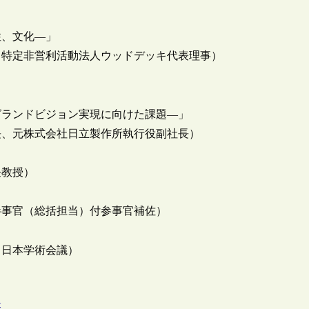
性、文化―」
・特定非営利活動法人ウッドデッキ代表理事）
グランドビジョン実現に向けた課題―」
長、元株式会社日立製作所執行役副社長）
任教授）
参事官（総括担当）付参事官補佐）
（日本学術会議）
盤