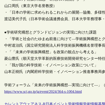
山口周氏（東京大学名誉教授）
・「日本の学術に求められるこれからの展開―協働、多様
渡辺美代子氏（日本学術会議連携会員、日本大学常務理事
●学術研究構想とグランドビジョンの実現に向けた課題
・「学術と社会のたゆまぬ前進に向けて―学術振興構想と
中村道治氏（国立研究開発法人科学技術振興機構名誉理事
・「「未来の学術振興構想」を政策の観点から考える」
菱山豊氏（順天堂大学革新的医療技術開発研究センター特
・「我が国の科学技術・イノベーション政策について」
山本正樹氏（内閣府科学技術・イノベーション推進事務局
学術フォーラム「未来の学術振興構想―実現に向けて―」
https://www.scj.go.jp/ja/event/2024/364-s-1004.html
カレントアウェアネス-R
日本
イベント
学術情報
学術情報基