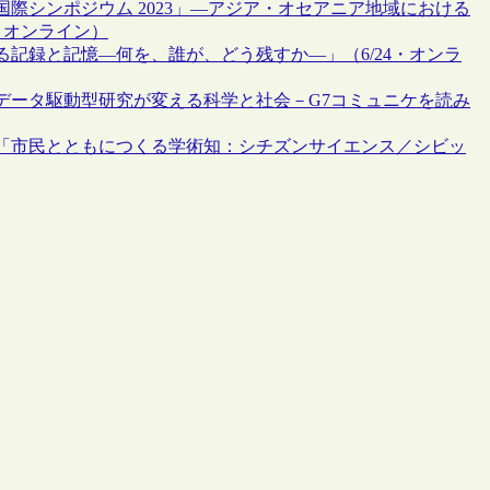
際シンポジウム 2023」―アジア・オセアニア地域における
京、オンライン）
記録と記憶―何を、誰が、どう残すか―」（6/24・オンラ
データ駆動型研究が変える科学と社会－G7コミュニケを読み
「市民とともにつくる学術知：シチズンサイエンス／シビッ