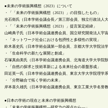
●未来の学術振興構想（2023）について
・「「未来の学術振興構想（2023）」の目指したもの」
光石衛氏（日本学術会議会長／第三部会員、独立行政法人
・「「未来の学術振興構想（2023）」提言策定経緯」
山崎典子氏（日本学術会議連携会員、国立研究開発法人宇
・「ネットワーク社会における包摂性と多様性の実現」
鈴木基史氏（日本学術会議第一部会員、京都大学大学院法
・「生命科学の新たな展開と創成」
石塚真由美氏（日本学術会議連携会員、北海道大学大学院
・「自然の探求と技術革新による未来社会の基盤形成」
田近英一氏（日本学術会議連携会員、東京大学大学院理学
・「分野融合で拓く学術の未来」
岸本喜久雄氏（日本学術会議連携会員、東京工業大学名誉
●日本の学術の現在と未来の学術振興構想
・「未来の学術振興構想―研究力の視点から―」